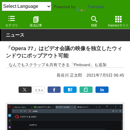
Powered by
Translate
窓の杜
インターネット
Webブラウザー
Windows
カテゴリ
過去記事
検索
Impressサイト
ニュース
「Opera 77」はビデオ会議の映像を独立したウィ
ンドウにポップアウト可能
なんでもスクラップ＆共有できる「Pinboard」も追加
長谷川 正太郎
2021年7月5日 06:45
リスト