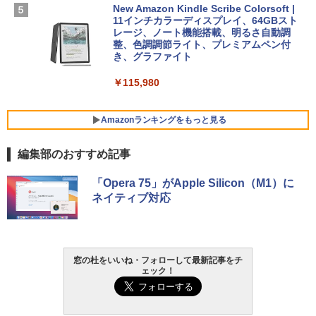
FMV ノートパソコン WE1-K3 (MS 365 P
New Amazon Kindle Scribe Colorsoft |
￥3,600
ersonal/Copilotキー搭載/Win 11/15.6型/
11インチカラーディスプレイ、64GBスト
Core i5/16GB/SSD 512GB/ホワイト) FM
レージ、ノート機能搭載、明るさ自動調
VWK3E15W_AZ
整、色調調節ライト、プレミアムペン付
き、グラファイト
￥139,880
￥115,980
Amazonランキングをもっと見る
編集部のおすすめ記事
「Opera 75」がApple Silicon（M1）に
ネイティブ対応
窓の杜をいいね・フォローして最新記事をチ
ェック！