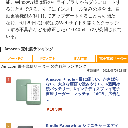
能。Windows版は窓の杜ライブラリからダウンロードす
ることもできる。すでにインストール済みの場合は、自
動更新機能を利用してアップデートすることも可能だ。
なお、6月29日には特定のWebサイトを開くとクラッシ
ュする不具合などを修正した77.0.4054.172が公開されて
いる。
Amazon 売れ筋ランキング
ノートPC
PCソフト
IT入門書
電子書籍リーダー
Amazon 電子書籍リーダー の売れ筋ランキング
更新日時：2026/08/09 18:05
Apple 2026 MacBook Neo A18 Proチッ
Robloxギフトカード - 800 Robux 【限
生成AIパスポート公式テキスト 第４版
Amazon Kindle - 目に優しい、かさばら
プ搭載13インチノートブック：AIとAppl
定バーチャルアイテムを含む】 【オンラ
ない、大きな画面で読みやすい、6週間持
e Intelligenceのために設計、Liquid Ret
インゲームコード】 ロブロックス | オン
続バッテリー、6インチディスプレイ電子
￥1,766
inaディスプレイ、8GBユニファイドメモ
ラインコード版
書籍リーダー、マッチャ、16GB、広告な
リ、256GB SSDストレージ、1080p Fac
し
eTime HDカメラ - インディゴ
￥1,300
￥16,980
￥113,748
1冊ですべて身につくHTML & CSSとWe
bデザイン入門講座［第2版］
Robloxギフトカード - 1000 Robux 【限
定バーチャルアイテムを含む】 【オンラ
Kindle Paperwhite シグニチャーエディ