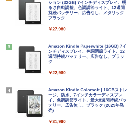
tomtoc 360°保護 15.6 16インチ パソコ
インゲームコード】 ロブロックス |オン
ション (32GB) 7インチディスプレイ、明
￥1,292
ンケース Dell NEC Lavie ASUS HP dyna
ラインコード版
るさ自動調整、色調調節ライト、12週間
book Lenovo対応
持続バッテリー、広告なし、メタリック
ブラック
￥1,600
￥2,952
ClaudeCode いちばんやさしい 教科書:
￥27,980
非エンジニア 初心者 素人 でも安心 使い
方 マニュアル AI副業にもコンテンツ作成
Robloxギフトカード - 2,000 Robux 【限
にもKindle出版にも！ 非エンジニアのた
Apple 2026 MacBook Air M5チップ搭載
定バーチャルアイテムを含む】 【オンラ
めのAIコーディング入門シリーズ
13インチノートブック：AIとApple Intell
インゲームコード】 ロブロックス | オン
Amazon Kindle Paperwhite (16GB) 7イ
igence、13.6インチLiquid Retinaディ
ラインコード版
ンチディスプレイ、色調調節ライト、12
￥99
スプレイ、16GBユニファイドメモリ、1
週間持続バッテリー、広告なし、ブラッ
TB SSDストレージ、12MPセンターフレ
ク
￥3,200
ームカメラ、日本語キーボード、Touch I
D - ミッドナイト
￥22,980
AIイラスト表現辞典: 思い通りの絵を引き
出す プロンプトの言葉 AI画像生成シリー
Microsoft Office Home & Business 202
￥278,800
ズ (はぴーイラストLabo)
4(最新 永続版)|オンラインコード版|Wind
ows11、10/mac対応|PC2台
Amazon Kindle Colorsoft | 16GBストレ
￥480
ージ、防水、7インチカラーディスプレ
【Amazon.co.jp限定】 HP ノートパソコ
イ、色調調節ライト、最大8週間持続バッ
￥39,582
ン 15-fd 15.6インチ 16GBメモリ 512GB
テリー、広告無し、ブラック (2025年発
SSD インテル Core 5
売)
FM TOWNS ハイパー・カタログ: 本体ハ
ードウェア・市販ソフトウェアのパーフ
Windows版 | Minecraft (マインクラフ
￥129,800
￥31,980
ェクトリストと最新エミュレータ紹介
ト): Java & Bedrock Edition | オンライ
ンコード版
￥1,600