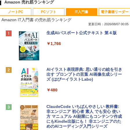
Amazon 売れ筋ランキング
ノートPC
PCソフト
IT入門書
電子書籍リーダー
Amazon IT入門書 の売れ筋ランキング
更新日時：2026/08/07 00:05
Apple 2026 MacBook Neo A18 Proチッ
Robloxギフトカード - 800 Robux 【限
生成AIパスポート公式テキスト 第４版
プ搭載13インチノートブック：AIとAppl
定バーチャルアイテムを含む】 【オンラ
e Intelligence、Liquid Retinaディスプ
インゲームコード】 ロブロックス | オン
￥1,766
レイ、8GBメモリ、512GB SSD、1080p
ラインコード版
FaceTime HDカメラ、Touch ID - インデ
ィゴ + 3年延長 AppleCare+ for 13インチ
￥1,300
MacBook Neo(A18 Pro)|ダウンロード版
AIイラスト表現辞典: 思い通りの絵を引き
￥162,598
出す プロンプトの言葉 AI画像生成シリー
Robloxギフトカード - 2,000 Robux 【限
ズ (はぴーイラストLabo)
定バーチャルアイテムを含む】 【オンラ
インゲームコード】 ロブロックス | オン
tomtoc 360°保護 15.6 16インチ パソコ
ラインコード版
￥480
ンケース Dell NEC Lavie ASUS HP dyna
book Lenovo対応
￥3,200
ClaudeCode いちばんやさしい 教科書:
￥2,952
非エンジニア 初心者 素人 でも安心 使い
方 マニュアル AI副業にもコンテンツ作成
Microsoft Office Home & Business 202
にもKindle出版にも！ 非エンジニアのた
4(最新 永続版)|オンラインコード版|Wind
めのAIコーディング入門シリーズ
Apple 2026 MacBook Air M5チップ搭載
ows11、10/mac対応|PC2台