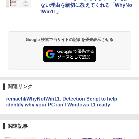
ない理由を親切に教えてくれる「WhyNo
ク
tWin11」
￥27,980
Amazon Kindle - 目に優しい、かさばら
ない、大きな画面で読みやすい、6週間持
Google 検索で当サイトの記事を優先表示させる
続バッテリー、6インチディスプレイ電子
書籍リーダー、ブラック、16GB、広告な
し
￥19,980
Kindle Paperwhite シグニチャーエディ
関連リンク
ション (32GB) 7インチディスプレイ、明
るさ自動調整、色調調節ライト、12週間
rcmaehl/WhyNotWin11: Detection Script to help
持続バッテリー、広告なし、メタリック
identify why your PC isn't Windows 11 ready
ジェード
￥32,980
関連記事
Amazon Kindle Colorsoft | 16GBストレ