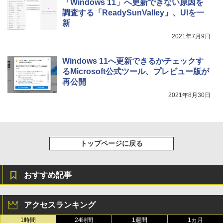
ージ、防水、7インチカラーディスプレ
「Windows 11」へ更新できない原因を
イ、色調調節ライト、最大8週間持続バッ
調査する「ReadySunValley」、UIを一
テリー、広告無し、ブラック (2025年発
新
売)
2021年7月9日
￥39,980
Windows 11へ更新できるかチェックす
るMicrosoft公式ツール、プレビュー版が
New Amazon Kindle Scribe Colorsoft |
再公開
11インチカラーディスプレイ、64GBスト
レージ、ノート機能搭載、明るさ自動調
2021年8月30日
整、色調調節ライト、プレミアムペン付
き、グラファイト
￥115,980
トップページに戻る
おすすめ記事
アクセスランキング
1時間
24時間
1週間
1カ月