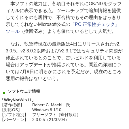
本ソフトの魅力は、各項目それぞれにOK/NGをグラフ
ィカルに表示できる点。ツールチップで追加情報を提供
してくれるのも親切で、不合格でもその理由をはっきり
示してくれないMicrosoft公式の
「PC 正常性チェック」
ツール
（撤回済み）よりも優れているとして人気だ。
なお、執筆時現在の最新版は4日にリリースされたv2.
3.0.5。v2.3.0.2以降およびv2.3.1ではセキュリティ問題が
修正されているとのことで、古いビルドを利用している
場合はアップデートが推奨されている。問題の詳細につ
いては7月9日に明らかにされる予定だが、現在のところ
悪用の報告はないという。
ソフトウェア情報
「WhyNotWin11」
【著作権者】
Robert C. Maehl 氏
【対応OS】
Windows 8.1/10
【ソフト種別】
フリーソフト（寄付歓迎）
【バージョン】
2.3.0.5（21/07/04）