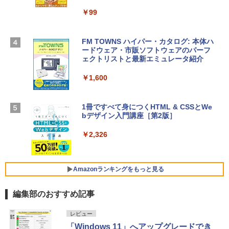
13インチノートブック：AIとApple Intell
igence、13.6インチLiquid Retinaディ
￥99
￥39,582
スプレイ、24GBユニファイドメモリ、1
TB SSD、12MPセンターフレームカメ
ラ、Touch ID - ミッドナイト + 3年延長
FM TOWNS ハイパー・カタログ: 本体ハ
Robloxギフトカード - 1000 Robux 【限
AppleCare+ for 13インチMacBook Air
ードウェア・市販ソフトウェアのパーフ
定バーチャルアイテムを含む】 【オンラ
(M5)|ダウンロード版
ェクトリストと最新エミュレータ紹介
インゲームコード】 ロブロックス |オン
ラインコード版
￥347,600
￥1,600
￥1,600
【Amazon.co.jp限定】 HP ノートパソコ
1冊ですべて身につくHTML & CSSとWe
ン 15-fd 15.6インチ 16GBメモリ 512GB
bデザイン入門講座［第2版］
Microsoft Office Home 2024(最新 永続
SSD インテル Core 5
版)|オンラインコード版|Windows11、1
0/mac対応|PC2台
￥2,326
￥129,800
￥37,224
FMV ノートパソコン WE1-K3 (MS 365 P
Amazonランキングをもっと見る
ersonal/Copilotキー搭載/Win 11/15.6型/
Core i5/16GB/SSD 512GB/ホワイト) FM
編集部のおすすめ記事
VWK3E15W_AZ
Amazon Kindle Paperwhite (16GB) 7イ
￥120,000
レビュー
ンチディスプレイ、色調調節ライト、12
「Windows 11」へアップグレードでき
週間持続バッテリー、広告なし、ブラッ