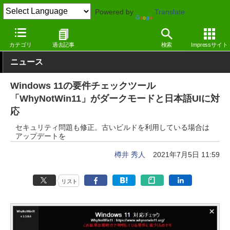
Powered by
Translate
窓の杜
システム・ファイル
システム
Windows
カテゴリ
過去記事
検索
Impressサイト
ニュース
Windows 11の要件チェックツール
「WhyNotWin11」がダークモードと日本語UIに対
応
セキュリティ問題も修正。古いビルドを利用している場合は
アップデートを
樽井 秀人
2021年7月5日 11:59
リスト