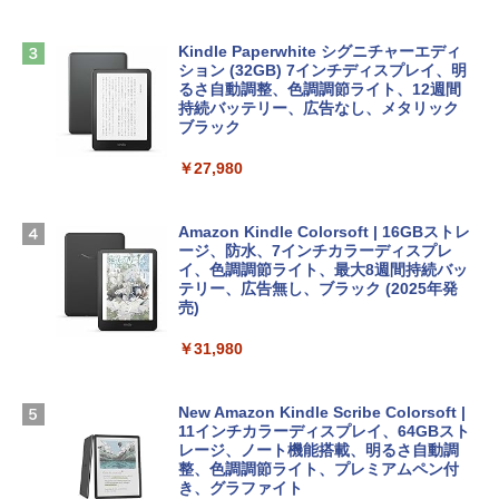
非エンジニア 初心者 素人 でも安心 使い
方 マニュアル AI副業にもコンテンツ作成
Microsoft Office Home & Business 202
にもKindle出版にも！ 非エンジニアのた
Apple 2026 MacBook Air M5チップ搭載
4(最新 永続版)|オンラインコード版|Wind
Kindle Paperwhite シグニチャーエディ
めのAIコーディング入門シリーズ
13インチノートブック：AIとApple Intell
ows11、10/mac対応|PC2台
ション (32GB) 7インチディスプレイ、明
igence、13.6インチLiquid Retinaディ
るさ自動調整、色調調節ライト、12週間
スプレイ、16GBユニファイドメモリ、1
持続バッテリー、広告なし、メタリック
￥99
￥39,582
TB SSDストレージ、12MPセンターフレ
ブラック
ームカメラ、日本語キーボード、Touch I
D - シルバー
￥27,980
1冊ですべて身につくHTML & CSSとWe
Robloxギフトカード - 2,000 Robux 【限
bデザイン入門講座［第2版］
定バーチャルアイテムを含む】 【オンラ
￥261,414
インゲームコード】 ロブロックス | オン
ラインコード版
Amazon Kindle Colorsoft | 16GBストレ
￥1,292
ージ、防水、7インチカラーディスプレ
【Amazon.co.jp限定】 HP ノートパソコ
イ、色調調節ライト、最大8週間持続バッ
￥3,200
ン 15-fd 15.6インチ 16GBメモリ 512GB
テリー、広告無し、ブラック (2025年発
SSD インテル Core 5
売)
FM TOWNS ハイパー・カタログ: 本体ハ
ードウェア・市販ソフトウェアのパーフ
Windows版 | Minecraft (マインクラフ
￥129,800
￥31,980
ェクトリストと最新エミュレータ紹介
ト): Java & Bedrock Edition | オンライ
ンコード版
￥1,600
FMV ノートパソコン WE1-K3 (MS 365 P
New Amazon Kindle Scribe Colorsoft |
￥3,600
ersonal/Copilotキー搭載/Win 11/15.6型/
11インチカラーディスプレイ、64GBスト
Core i5/16GB/SSD 512GB/ホワイト) FM
レージ、ノート機能搭載、明るさ自動調
VWK3E15W_AZ
整、色調調節ライト、プレミアムペン付
き、グラファイト