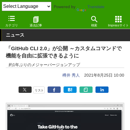
Powered by
Translate
窓の杜
プログラミング
プログラミング
Windows
カテゴリ
過去記事
検索
Impressサイト
ニュース
「GitHub CLI 2.0」が公開 ～カスタムコマンドで
機能を自由に拡張できるように
約1年ぶりのメジャーバージョンアップ
樽井 秀人
2021年8月25日 10:00
リスト