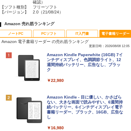
確認）
【ソフト種別】
フリーソフト
【バージョン】
2.0（21/08/24）
Amazon 売れ筋ランキング
ノートPC
PCソフト
IT入門書
電子書籍リーダー
Amazon 電子書籍リーダー の売れ筋ランキング
更新日時：2026/08/08 12:05
Apple 2026 MacBook Neo A18 Proチッ
Robloxギフトカード - 800 Robux 【限
生成AIパスポート公式テキスト 第４版
Amazon Kindle Paperwhite (16GB) 7イ
プ搭載13インチノートブック：AIとAppl
定バーチャルアイテムを含む】 【オンラ
ンチディスプレイ、色調調節ライト、12
e Intelligenceのために設計、Liquid Ret
インゲームコード】 ロブロックス | オン
週間持続バッテリー、広告なし、ブラッ
￥1,766
inaディスプレイ、8GBユニファイドメモ
ラインコード版
ク
リ、256GB SSDストレージ、1080p Fac
eTime HDカメラ - インディゴ
￥1,300
￥22,980
￥119,800
AIイラスト表現辞典: 思い通りの絵を引き
出す プロンプトの言葉 AI画像生成シリー
Robloxギフトカード - 1000 Robux 【限
Amazon Kindle - 目に優しい、かさばら
ズ (はぴーイラストLabo)
定バーチャルアイテムを含む】 【オンラ
ない、大きな画面で読みやすい、6週間持
tomtoc 360°保護 15.6 16インチ パソコ
インゲームコード】 ロブロックス |オン
続バッテリー、6インチディスプレイ電子
ンケース Dell NEC Lavie ASUS HP dyna
ラインコード版
書籍リーダー、ブラック、16GB、広告な
￥480
book Lenovo対応
し
￥1,600
￥2,952
￥16,980
ClaudeCode いちばんやさしい 教科書: