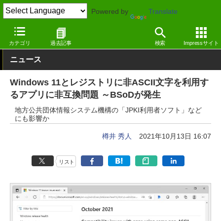
Powered by
Translate
窓の杜
システム・ファイル
システム
Windows
カテゴリ
過去記事
検索
Impressサイト
ニュース
Windows 11とレジストリに非ASCII文字を利用す
るアプリに非互換問題 ～BSoDが発生
地方公共団体情報システム機構の「JPKI利用者ソフト」など
にも影響か
樽井 秀人
2021年10月13日 16:07
リスト