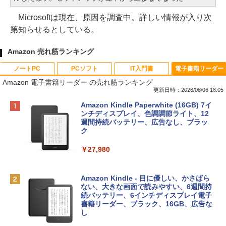
Microsoftは現在、原因を調査中。詳しい情報が入り次
第知らせるとしている。
Amazon 売れ筋ランキング
ノートPC
PCソフト
IT入門書
電子書籍リーダー
Amazon 電子書籍リーダー の売れ筋ランキング
更新日時：2026/08/06 18:05
Apple 2026 MacBook Neo A18 Proチッ
Robloxギフトカード - 800 Robux 【限
生成AIパスポート公式テキスト 第４版
Amazon Kindle Paperwhite (16GB) 7イ
プ搭載13インチノートブック：AIとAppl
定バーチャルアイテムを含む】 【オンラ
ンチディスプレイ、色調調節ライト、12
e Intelligenceのために設計、Liquid Ret
インゲームコード】 ロブロックス | オン
週間持続バッテリー、広告なし、ブラッ
￥1,766
inaディスプレイ、8GBユニファイドメモ
ラインコード版
ク
リ、512GB SSDストレージ、1080p Fac
eTime HDカメラ、Touch ID - インディ
￥1,300
￥27,980
ゴ
AIイラスト表現辞典: 思い通りの絵を引き
￥137,800
出す プロンプトの言葉 AI画像生成シリー
Microsoft Office Home & Business 202
Amazon Kindle - 目に優しい、かさばら
ズ (はぴーイラストLabo)
4(最新 永続版)|オンラインコード版|Wind
ない、大きな画面で読みやすい、6週間持
ows11、10/mac対応|PC2台
続バッテリー、6インチディスプレイ電子
tomtoc 360°保護 15.6 16インチ パソコ
書籍リーダー、ブラック、16GB、広告な
￥480
ンケース Dell NEC Lavie ASUS HP dyna
し
￥39,582
book Lenovo対応