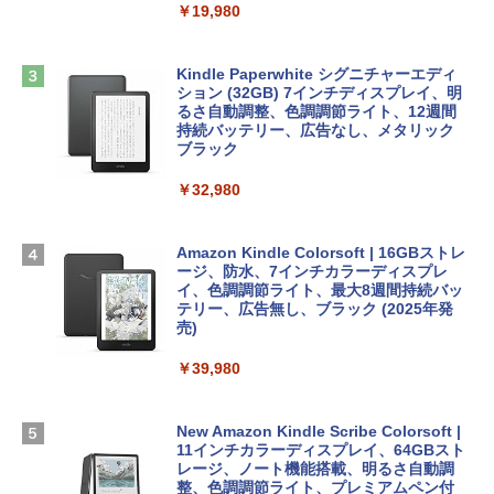
￥19,980
ClaudeCode いちばんやさしい 教科書:
￥2,952
非エンジニア 初心者 素人 でも安心 使い
Robloxギフトカード - 2,000 Robux 【限
方 マニュアル AI副業にもコンテンツ作成
定バーチャルアイテムを含む】 【オンラ
にもKindle出版にも！ 非エンジニアのた
インゲームコード】 ロブロックス | オン
Kindle Paperwhite シグニチャーエディ
めのAIコーディング入門シリーズ
Apple 2026 MacBook Air M5チップ搭載
ラインコード版
ション (32GB) 7インチディスプレイ、明
13インチノートブック：AIとApple Intell
るさ自動調整、色調調節ライト、12週間
igence、13.6インチLiquid Retinaディ
持続バッテリー、広告なし、メタリック
￥99
￥3,200
スプレイ、24GBユニファイドメモリ、1
ブラック
TB SSDストレージ、12MPセンターフレ
ームカメラ、日本語キーボード、Touch I
￥32,980
FM TOWNS ハイパー・カタログ: 本体ハ
Robloxギフトカード - 1000 Robux 【限
D - ミッドナイト
ードウェア・市販ソフトウェアのパーフ
定バーチャルアイテムを含む】 【オンラ
ェクトリストと最新エミュレータ紹介
インゲームコード】 ロブロックス |オン
￥314,800
ラインコード版
Amazon Kindle Colorsoft | 16GBストレ
ージ、防水、7インチカラーディスプレ
￥1,600
イ、色調調節ライト、最大8週間持続バッ
￥1,600
【Amazon.co.jp限定】 HP ノートパソコ
テリー、広告無し、ブラック (2025年発
ン 15-fd 15.6インチ 16GBメモリ 512GB
売)
1冊ですべて身につくHTML & CSSとWe
SSD インテル Core 5
bデザイン入門講座［第2版］
Microsoft Office Home 2024(最新 永続
￥39,980
版)|オンラインコード版|Windows11、1
￥129,800
0/mac対応|PC2台
￥2,326
New Amazon Kindle Scribe Colorsoft |
￥37,224
FMV ノートパソコン WE1-K3 (MS 365 P
11インチカラーディスプレイ、64GBスト
ersonal/Copilotキー搭載/Win 11/15.6型/
レージ、ノート機能搭載、明るさ自動調
Core i5/16GB/SSD 512GB/ホワイト) FM
整、色調調節ライト、プレミアムペン付