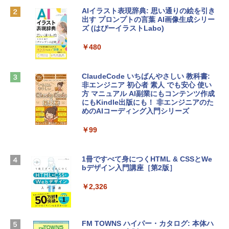
AIイラスト表現辞典: 思い通りの絵を引き
￥162,598
出す プロンプトの言葉 AI画像生成シリー
Microsoft Office Home & Business 202
ズ (はぴーイラストLabo)
4(最新 永続版)|オンラインコード版|Wind
ows11、10/mac対応|PC2台
tomtoc 360°保護 15.6 16インチ パソコ
￥480
ンケース Dell NEC Lavie ASUS HP dyna
￥39,582
book Lenovo対応
ClaudeCode いちばんやさしい 教科書:
￥2,952
非エンジニア 初心者 素人 でも安心 使い
Robloxギフトカード - 2,000 Robux 【限
方 マニュアル AI副業にもコンテンツ作成
定バーチャルアイテムを含む】 【オンラ
にもKindle出版にも！ 非エンジニアのた
インゲームコード】 ロブロックス | オン
めのAIコーディング入門シリーズ
Apple 2026 MacBook Air M5チップ搭載
ラインコード版
13インチノートブック：AIとApple Intell
igence、13.6インチLiquid Retinaディ
￥99
￥3,200
スプレイ、24GBユニファイドメモリ、1
TB SSDストレージ、12MPセンターフレ
ームカメラ、日本語キーボード、Touch I
1冊ですべて身につくHTML & CSSとWe
Robloxギフトカード - 1000 Robux 【限
D - ミッドナイト
bデザイン入門講座［第2版］
定バーチャルアイテムを含む】 【オンラ
インゲームコード】 ロブロックス |オン
￥298,901
ラインコード版
￥2,326
￥1,600
【Amazon.co.jp限定】 HP ノートパソコ
ン 15-fd 15.6インチ 16GBメモリ 512GB
FM TOWNS ハイパー・カタログ: 本体ハ