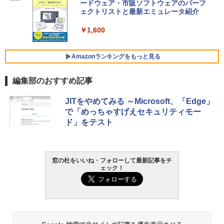
SSD インテル Core 5
ードウェア・市販ソフトウェアのパーフ
Windows版 | Minecraft (マインクラフ
ェクトリストと最新エミュレータ紹介
ト): Java & Bedrock Edition | オンライ
￥129,800
ンコード版
￥1,600
￥3,600
FMV ノートパソコン WE1-K3 (MS 365 P
ersonal/Copilotキー搭載/Win 11/15.6型/
Amazonランキングをもっと見る
Core i5/16GB/SSD 512GB/ホワイト) FM
VWK3E15W_AZ
編集部のおすすめ記事
￥139,880
Amazon Kindle Paperwhite (16GB) 7イ
JITをやめてみる ～Microsoft、「Edge」
ンチディスプレイ、色調調節ライト、12
で「めっちゃすげえセキュリティモー
週間持続バッテリー、広告なし、ブラッ
ド」をテスト
ク
￥22,980
窓の杜をいいね・フォローして最新記事をチ
ェック！
Amazon Kindle - 目に優しい、かさばら
ない、大きな画面で読みやすい、6週間持
続バッテリー、6インチディスプレイ電子
書籍リーダー、ブラック、16GB、広告な
し
￥16,980