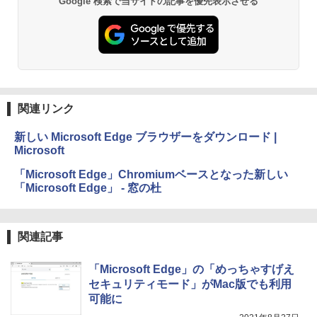
Google 検索で当サイトの記事を優先表示させる
Kindle Paperwhite シグニチャーエディ
ション (32GB) 7インチディスプレイ、明
るさ自動調整、色調調節ライト、12週間
持続バッテリー、広告なし、メタリック
ブラック
関連リンク
￥27,980
新しい Microsoft Edge ブラウザーをダウンロード |
Microsoft
Amazon Kindle Colorsoft | 16GBストレ
ージ、防水、7インチカラーディスプレ
「Microsoft Edge」Chromiumベースとなった新しい
イ、色調調節ライト、最大8週間持続バッ
「Microsoft Edge」 - 窓の杜
テリー、広告無し、ブラック (2025年発
売)
￥31,980
関連記事
New Amazon Kindle Scribe Colorsoft |
「Microsoft Edge」の「めっちゃすげえ
11インチカラーディスプレイ、64GBスト
セキュリティモード」がMac版でも利用
レージ、ノート機能搭載、明るさ自動調
可能に
整、色調調節ライト、プレミアムペン付
き、グラファイト