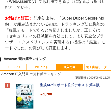
（WebAssembly）でも利用できるようになるよう取り組
むとしている。
お詫びと訂正：
記事初出時、「Super Duper Secure Mo
de」が組み込まれているのは、トラッキング防止機能の
「厳重」モードであるとお伝えしましたが、正しくは
［セキュリティの軽減策を有効にして、より安全なブラ
ウザー エクスペリエンスを実現する］機能の「厳重」モ
ードでした。お詫びして訂正します。
Amazon 売れ筋ランキング
ノートPC
PCソフト
IT入門書
電子書籍リーダー
Amazon IT入門書 の売れ筋ランキング
更新日時：2026/08/07 12:05
Apple 2026 MacBook Neo A18 Proチッ
Robloxギフトカード - 800 Robux 【限
生成AIパスポート公式テキスト 第４版
プ搭載13インチノートブック：AIとAppl
定バーチャルアイテムを含む】 【オンラ
e Intelligence、Liquid Retinaディスプ
インゲームコード】 ロブロックス | オン
￥1,766
レイ、8GBメモリ、512GB SSD、1080p
ラインコード版
FaceTime HDカメラ、Touch ID - インデ
ィゴ + 3年延長 AppleCare+ for 13インチ
￥1,300
MacBook Neo(A18 Pro)|ダウンロード版