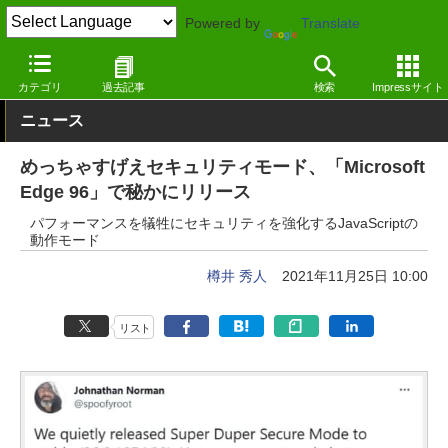
Powered by
Translate
窓の杜
インターネット
Webブラウザー
Windows
カテゴリ
過去記事
検索
Impressサイト
ニュース
めっちゃすげえセキュリティモード、「Microsoft
Edge 96」で秘かにリリース
パフォーマンスを犠牲にセキュリティを強化するJavaScriptの
動作モード
樽井 秀人
2021年11月25日 10:00
リスト