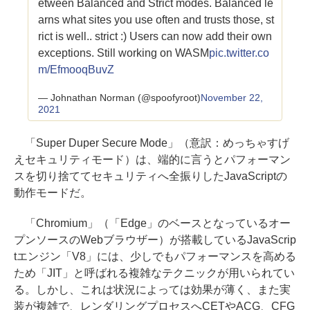
etween Balanced and Strict modes. Balanced le
arns what sites you use often and trusts those, st
rict is well.. strict :) Users can now add their own
exceptions. Still working on WASM
pic.twitter.co
m/EfmooqBuvZ
— Johnathan Norman (@spoofyroot)
November 22,
2021
「Super Duper Secure Mode」（意訳：めっちゃすげ
えセキュリティモード）は、端的に言うとパフォーマン
スを切り捨ててセキュリティへ全振りしたJavaScriptの
動作モードだ。
「Chromium」（「Edge」のベースとなっているオー
プンソースのWebブラウザー）が搭載しているJavaScrip
tエンジン「V8」には、少しでもパフォーマンスを高める
ため「JIT」と呼ばれる複雑なテクニックが用いられてい
る。しかし、これは状況によっては効果が薄く、また実
装が複雑で、レンダリングプロセスへCETやACG、CFG