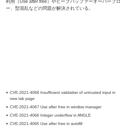
利用（Use after free）やヒープバッファーオーバーフロ
ー、型混乱などの問題が解決されている。
CVE-2021-4068 Insufficient validation of untrusted input in
new tab page
CVE-2021-4067 Use after free in window manager
CVE-2021-4066 Integer underflow in ANGLE
CVE-2021-4065 Use after free in autofill