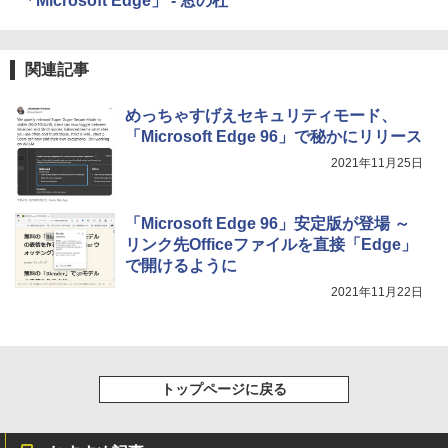
「Microsoft Edge」 - 窓の杜
テリー、広告無し、ブラック (2025年発
売)
FM TOWNS ハイパー・カタログ: 本体ハ
ードウェア・市販ソフトウェアのパーフ
￥31,980
ェクトリストと最新エミュレータ紹介
関連記事
￥1,600
めっちゃすげえセキュリティモード、
New Amazon Kindle Scribe Colorsoft |
「Microsoft Edge 96」で秘かにリリース
11インチカラーディスプレイ、64GBスト
レージ、ノート機能搭載、明るさ自動調
2021年11月25日
整、色調調節ライト、プレミアムペン付
き、グラファイト
「Microsoft Edge 96」安定版が登場 ～
￥115,980
リンク先Officeファイルを直接「Edge」
で開けるように
2021年11月22日
トップページに戻る