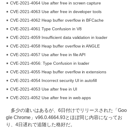
CVE-2021-4064 Use after free in screen capture
CVE-2021-4063 Use after free in developer tools
CVE-2021-4062 Heap buffer overflow in BFCache
CVE-2021-4061 Type Confusion in V8
CVE-2021-4059 Insufficient data validation in loader
CVE-2021-4058 Heap buffer overflow in ANGLE
CVE-2021-4057 Use after free in file API
CVE-2021-4056: Type Confusion in loader
CVE-2021-4055 Heap buffer overflow in extensions
CVE-2021-4054 Incorrect security UI in autofill
CVE-2021-4053 Use after free in UI
CVE-2021-4052 Use after free in web apps
多少の違いはあるが、6日付けでリリースされた「Goo
gle Chrome」v96.0.4664.93とほぼ同じ内容になってお
り、4日遅れで追随した格好だ。