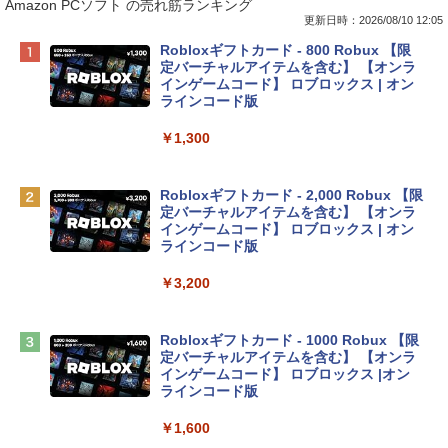
Amazon PCソフト の売れ筋ランキング
更新日時：2026/08/10 12:05
Apple 2026 MacBook Neo A18 Proチッ
Robloxギフトカード - 800 Robux 【限
プ搭載13インチノートブック：AIとAppl
定バーチャルアイテムを含む】 【オンラ
e Intelligenceのために設計、Liquid Ret
インゲームコード】 ロブロックス | オン
inaディスプレイ、8GBユニファイドメモ
ラインコード版
リ、256GB SSDストレージ、1080p Fac
eTime HDカメラ - インディゴ
￥1,300
￥119,800
Robloxギフトカード - 2,000 Robux 【限
定バーチャルアイテムを含む】 【オンラ
tomtoc 360°保護 15.6 16インチ パソコ
インゲームコード】 ロブロックス | オン
ンケース Dell NEC Lavie ASUS HP dyna
ラインコード版
book Lenovo対応
￥3,200
￥2,952
Robloxギフトカード - 1000 Robux 【限
【Amazon.co.jp限定】 HP ノートパソコ
定バーチャルアイテムを含む】 【オンラ
ン 15-fd 15.6インチ 16GBメモリ 512GB
インゲームコード】 ロブロックス |オン
SSD インテル Core 5
ラインコード版
￥129,800
￥1,600