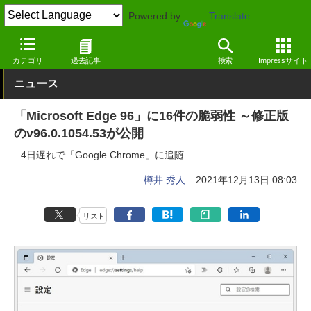
Powered by
Translate
窓の杜
セキュリティ
脆弱性
Windows
カテゴリ
過去記事
検索
Impressサイト
ニュース
「Microsoft Edge 96」に16件の脆弱性 ～修正版
のv96.0.1054.53が公開
4日遅れで「Google Chrome」に追随
樽井 秀人
2021年12月13日 08:03
リスト