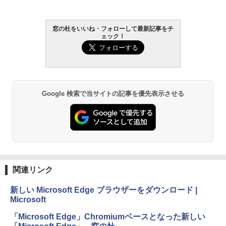
し
￥16,980
窓の杜をいいね・フォローして最新記事をチ
1冊ですべて身につくHTML & CSSとWe
ェック！
bデザイン入門講座［第2版］
Kindle Paperwhite シグニチャーエディ
ション (32GB) 7インチディスプレイ、明
￥1,292
るさ自動調整、色調調節ライト、12週間
持続バッテリー、広告なし、メタリック
ブラック
Google 検索で当サイトの記事を優先表示させる
ClaudeCode いちばんやさしい 教科書:
￥27,980
非エンジニア 初心者 素人 でも安心 使い
方 マニュアル AI副業にもコンテンツ作成
にもKindle出版にも！ 非エンジニアのた
めのAIコーディング入門シリーズ
Amazon Kindle Paperwhite (16GB) 7イ
ンチディスプレイ、色調調節ライト、12
￥99
週間持続バッテリー、広告なし、ブラッ
ク
関連リンク
￥22,980
AIイラスト表現辞典: 思い通りの絵を引き
出す プロンプトの言葉 AI画像生成シリー
新しい Microsoft Edge ブラウザーをダウンロード |
ズ (はぴーイラストLabo)
Microsoft
Amazon Kindle Colorsoft | 16GBストレ
￥480
ージ、防水、7インチカラーディスプレ
「Microsoft Edge」Chromiumベースとなった新しい
イ、色調調節ライト、最大8週間持続バッ