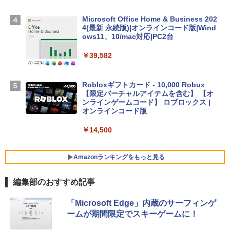
Apple 2026 MacBook Air M5チップ搭載
Microsoft Office Home & Business 202
13インチノートブック：AIとApple Intell
4(最新 永続版)|オンラインコード版|Wind
igence、13.6インチLiquid Retinaディ
ows11、10/mac対応|PC2台
スプレイ、16GBユニファイドメモリ、1
TB SSDストレージ、12MPセンターフレ
￥39,582
ームカメラ、日本語キーボード、Touch I
D - シルバー
Robloxギフトカード - 10,000 Robux
￥261,414
【限定バーチャルアイテムを含む】 【オ
ンラインゲームコード】 ロブロックス |
オンラインコード版
【Amazon.co.jp限定】ASUS ノートパソ
コン Vivobook 15 M1502NAQ 15.6イン
￥14,500
チ AMD Ryzen 7 170 メモリ16GB SSD 5
12GB Microsoft 365 Personal (24か月
版) 搭載 Windows 11 重量1.7kg Wi-Fi 6
Amazonランキングをもっと見る
E クワイエットブルー M1502NAQ-R716
5BUWS
編集部のおすすめ記事
￥109,800
生成AIパスポート公式テキスト 第４版
Amazon Kindle - 目に優しい、かさばら
「Microsoft Edge」内蔵のサーフィンゲ
ない、大きな画面で読みやすい、6週間持
ームが期間限定でスキーゲームに！
続バッテリー、6インチディスプレイ電子
￥1,766
書籍リーダー、マッチャ、16GB、広告な