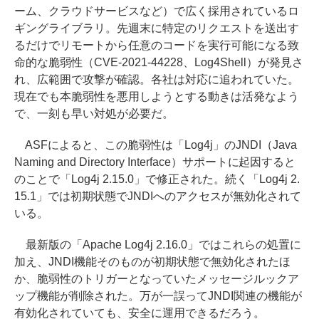
ーム、クラウドサービスなど）で広く採用されているロ
ギングライブラリ。先週末に特定のリクエストを送出す
るだけでリモートから任意のコードを実行可能になる致
命的な脆弱性（CVE-2021-44228、Log4Shell）が発見さ
れ、広範囲で攻撃が確認。各社は対応に追われていた。
現在でも本脆弱性を悪用しようとする動きは活発なよう
で、一刻も早い対処が必要だ。
ASFによると、この脆弱性は「Log4j」のJNDI（Java
Naming and Directory Interface）サポートに起因すると
のことで「Log4j 2.15.0」で修正された。続く「Log4j 2.
15.1」では初期状態でJNDIへのアクセスが無効化されて
いる。
最新版の「Apache Log4j 2.16.0」ではこれらの処置に
加え、JNDI機能そのものが初期状態で無効化されたほ
か、脆弱性のトリガーとなっていたメッセージルックア
ップ機能が削除された。万が一誤ってJNDI関連の機能が
有効化されていても、安全に運用できるだろう。