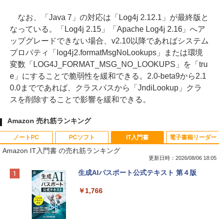
なお、「Java 7」の対応は「Log4j 2.12.1」が最終版と
なっている。「Log4j 2.15」「Apache Log4j 2.16」へア
ップグレードできない場合、v2.10以降であればシステム
プロパティ「log4j2.formatMsgNoLookups」または環境
変数「LOG4J_FORMAT_MSG_NO_LOOKUPS」を「tru
e」にすることで脆弱性を緩和できる。2.0-beta9から2.1
0.0までであれば、クラスパスから「JndiLookup」クラ
スを削除することで影響を緩和できる。
Amazon 売れ筋ランキング
ノートPC
PCソフト
IT入門書
電子書籍リーダー
Amazon IT入門書 の売れ筋ランキング
更新日時：2026/08/06 18:05
Apple 2026 MacBook Neo A18 Proチッ
Robloxギフトカード - 800 Robux 【限
生成AIパスポート公式テキスト 第４版
プ搭載13インチノートブック：AIとAppl
定バーチャルアイテムを含む】 【オンラ
e Intelligenceのために設計、Liquid Ret
インゲームコード】 ロブロックス | オン
￥1,766
inaディスプレイ、8GBユニファイドメモ
ラインコード版
リ、512GB SSDストレージ、1080p Fac
eTime HDカメラ、Touch ID - インディ
￥1,300