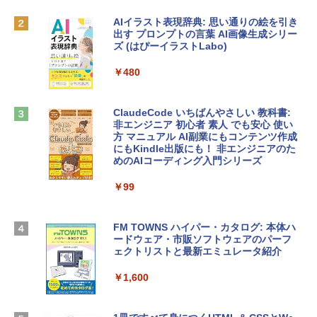
ゴ
AIイラスト表現辞典: 思い通りの絵を引き
￥137,800
出す プロンプトの言葉 AI画像生成シリー
Microsoft Office Home & Business 202
ズ (はぴーイラストLabo)
4(最新 永続版)|オンラインコード版|Wind
ows11、10/mac対応|PC2台
tomtoc 360°保護 15.6 16インチ パソコ
￥480
ンケース Dell NEC Lavie ASUS HP dyna
￥39,582
book Lenovo対応
ClaudeCode いちばんやさしい 教科書:
￥2,952
非エンジニア 初心者 素人 でも安心 使い
Robloxギフトカード - 2,000 Robux 【限
方 マニュアル AI副業にもコンテンツ作成
定バーチャルアイテムを含む】 【オンラ
にもKindle出版にも！ 非エンジニアのた
インゲームコード】 ロブロックス | オン
めのAIコーディング入門シリーズ
Apple 2026 MacBook Air M5チップ搭載
ラインコード版
13インチノートブック：AIとApple Intell
igence、13.6インチLiquid Retinaディ
￥99
￥3,200
スプレイ、24GBユニファイドメモリ、1
TB SSDストレージ、12MPセンターフレ
ームカメラ、日本語キーボード、Touch I
FM TOWNS ハイパー・カタログ: 本体ハ
Robloxギフトカード - 1000 Robux 【限
D - ミッドナイト
ードウェア・市販ソフトウェアのパーフ
定バーチャルアイテムを含む】 【オンラ
ェクトリストと最新エミュレータ紹介
インゲームコード】 ロブロックス |オン
￥314,800
ラインコード版
￥1,600
￥1,600
【Amazon.co.jp限定】 HP ノートパソコ
ン 15-fd 15.6インチ 16GBメモリ 512GB