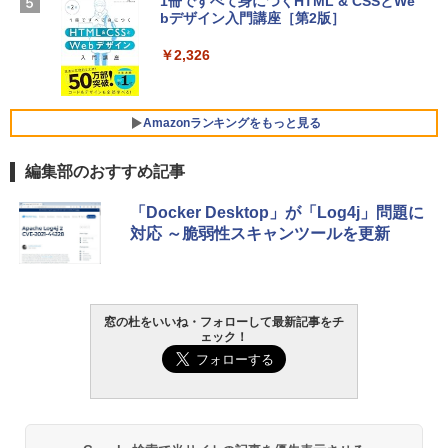
1冊ですべて身につくHTML & CSSとWe
SSD インテル Core 5
bデザイン入門講座［第2版］
Microsoft Office Home 2024(最新 永続
版)|オンラインコード版|Windows11、1
￥129,800
0/mac対応|PC2台
￥2,326
￥37,224
FMV ノートパソコン WE1-K3 (MS 365 P
ersonal/Copilotキー搭載/Win 11/15.6型/
Amazonランキングをもっと見る
Core i5/16GB/SSD 512GB/ホワイト) FM
VWK3E15W_AZ
編集部のおすすめ記事
￥119,800
Amazon Kindle Paperwhite (16GB) 7イ
「Docker Desktop」が「Log4j」問題に
ンチディスプレイ、色調調節ライト、12
対応 ～脆弱性スキャンツールを更新
週間持続バッテリー、広告なし、ブラッ
ク
￥27,980
窓の杜をいいね・フォローして最新記事をチ
ェック！
Amazon Kindle - 目に優しい、かさばら
ない、大きな画面で読みやすい、6週間持
続バッテリー、6インチディスプレイ電子
書籍リーダー、ブラック、16GB、広告な
し