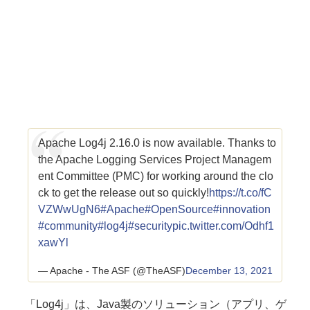
Apache Log4j 2.16.0 is now available. Thanks to
the Apache Logging Services Project Managem
ent Committee (PMC) for working around the clo
ck to get the release out so quickly!
https://t.co/fC
VZWwUgN6
#Apache
#OpenSource
#innovation
#community
#log4j
#security
pic.twitter.com/Odhf1
xawYl
— Apache - The ASF (@TheASF)
December 13, 2021
「Log4j」は、Java製のソリューション（アプリ、ゲ