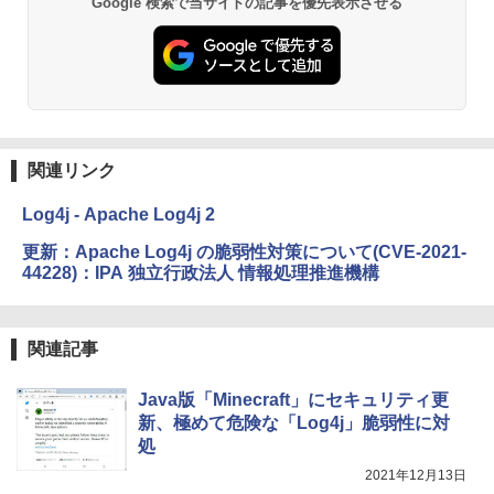
Google 検索で当サイトの記事を優先表示させる
￥19,980
Kindle Paperwhite シグニチャーエディ
ション (32GB) 7インチディスプレイ、明
るさ自動調整、色調調節ライト、12週間
持続バッテリー、広告なし、メタリック
ブラック
関連リンク
￥32,980
Log4j - Apache Log4j 2
Amazon Kindle Colorsoft | 16GBストレ
更新：Apache Log4j の脆弱性対策について(CVE-2021-
ージ、防水、7インチカラーディスプレ
44228)：IPA 独立行政法人 情報処理推進機構
イ、色調調節ライト、最大8週間持続バッ
テリー、広告無し、ブラック (2025年発
売)
関連記事
￥39,980
Java版「Minecraft」にセキュリティ更
新、極めて危険な「Log4j」脆弱性に対
New Amazon Kindle Scribe Colorsoft |
処
11インチカラーディスプレイ、64GBスト
レージ、ノート機能搭載、明るさ自動調
2021年12月13日
整、色調調節ライト、プレミアムペン付