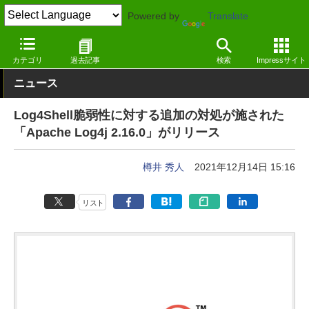
Powered by
Translate
窓の杜
セキュリティ
脆弱性
その他
カテゴリ
過去記事
検索
Impressサイト
ニュース
Log4Shell脆弱性に対する追加の対処が施された
「Apache Log4j 2.16.0」がリリース
樽井 秀人
2021年12月14日 15:16
リスト