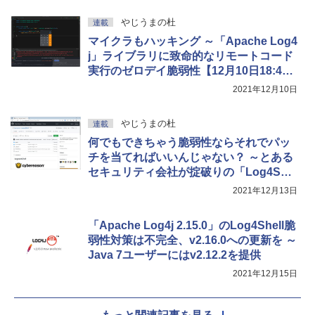
き、グラファイト
やじうまの杜
連載
￥115,980
マイクラもハッキング ～「Apache Log4
j」ライブラリに致命的なリモートコード
実行のゼロデイ脆弱性【12月10日18:45
追記】
2021年12月10日
やじうまの杜
連載
何でもできちゃう脆弱性ならそれでパッ
チを当てればいいんじゃない？ ～とある
セキュリティ会社が掟破りの「Log4Shel
l」ワクチンを開発してしまう
2021年12月13日
「Apache Log4j 2.15.0」のLog4Shell脆
弱性対策は不完全、v2.16.0への更新を ～
Java 7ユーザーにはv2.12.2を提供
2021年12月15日