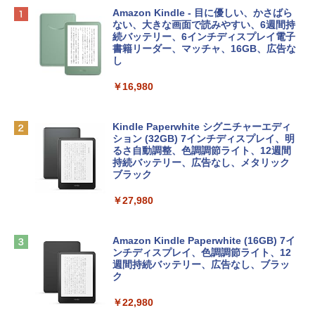
Apple 2026 MacBook Neo A18 Proチッ
Robloxギフトカード - 800 Robux 【限
生成AIパスポート公式テキスト 第４版
Amazon Kindle - 目に優しい、かさばら
プ搭載13インチノートブック：AIとAppl
定バーチャルアイテムを含む】 【オンラ
ない、大きな画面で読みやすい、6週間持
e Intelligenceのために設計、Liquid Ret
インゲームコード】 ロブロックス | オン
続バッテリー、6インチディスプレイ電子
￥1,766
inaディスプレイ、8GBユニファイドメモ
ラインコード版
書籍リーダー、マッチャ、16GB、広告な
リ、512GB SSDストレージ、1080p Fac
し
eTime HDカメラ、Touch ID - インディ
￥1,300
ゴ
￥16,980
AIイラスト表現辞典: 思い通りの絵を引き
￥137,800
出す プロンプトの言葉 AI画像生成シリー
Robloxギフトカード - 1000 Robux 【限
ズ (はぴーイラストLabo)
定バーチャルアイテムを含む】 【オンラ
Kindle Paperwhite シグニチャーエディ
インゲームコード】 ロブロックス |オン
ション (32GB) 7インチディスプレイ、明
tomtoc 360°保護 15.6 16インチ パソコ
ラインコード版
るさ自動調整、色調調節ライト、12週間
￥480
ンケース Dell NEC Lavie ASUS HP dyna
持続バッテリー、広告なし、メタリック
book Lenovo対応
ブラック
￥1,600
1冊ですべて身につくHTML & CSSとWe
￥2,952
￥27,980
bデザイン入門講座［第2版］
Microsoft Office Home & Business 202
4(最新 永続版)|オンラインコード版|Wind
￥1,292
Apple 2026 MacBook Air M5チップ搭載
ows11、10/mac対応|PC2台
Amazon Kindle Paperwhite (16GB) 7イ
13インチノートブック：AIとApple Intell
ンチディスプレイ、色調調節ライト、12
igence、13.6インチLiquid Retinaディ
週間持続バッテリー、広告なし、ブラッ
￥39,582
スプレイ、16GBユニファイドメモリ、51
ク
ClaudeCode いちばんやさしい 教科書:
2GB SSDストレージ、12MPセンターフ
非エンジニア 初心者 素人 でも安心 使い
レームカメラ、日本語キーボード、Touc
￥22,980
方 マニュアル AI副業にもコンテンツ作成
Robloxギフトカード - 2,000 Robux 【限
h ID - ミッドナイト