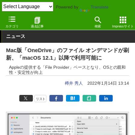
Powered by
Translate
窓の杜
システム・ファイル
ファイル
Mac
カテゴリ
過去記事
検索
Impressサイト
ニュース
Mac版「OneDrive」のファイル オンデマンドが刷
新、「macOS 12.1」以降で利用可能に
Appleの提供する「File Provider」ベースとなり、OSとの親和
性・安定性が向上
樽井 秀人
2022年1月14日 13:14
リスト