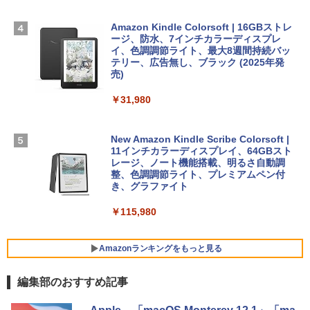
にもKindle出版にも！ 非エンジニアのた
定バーチャルアイテムを含む】 【オンラ
めのAIコーディング入門シリーズ
インゲームコード】 ロブロックス | オン
￥224,800
ラインコード版
Amazon Kindle Colorsoft | 16GBストレ
￥99
ージ、防水、7インチカラーディスプレ
イ、色調調節ライト、最大8週間持続バッ
￥3,200
【Amazon.co.jp限定】 HP ノートパソコ
テリー、広告無し、ブラック (2025年発
ン 15-fd 15.6インチ 16GBメモリ 512GB
売)
FM TOWNS ハイパー・カタログ: 本体ハ
SSD インテル Core 5
ードウェア・市販ソフトウェアのパーフ
Windows版 | Minecraft (マインクラフ
￥31,980
ェクトリストと最新エミュレータ紹介
ト): Java & Bedrock Edition | オンライ
￥129,800
ンコード版
￥1,600
New Amazon Kindle Scribe Colorsoft |
￥3,600
FMV ノートパソコン WE1-K3 (MS 365 P
11インチカラーディスプレイ、64GBスト
ersonal/Copilotキー搭載/Win 11/15.6型/
レージ、ノート機能搭載、明るさ自動調
Core i5/16GB/SSD 512GB/ホワイト) FM
整、色調調節ライト、プレミアムペン付
VWK3E15W_AZ
き、グラファイト
￥139,880
￥115,980
Amazonランキングをもっと見る
編集部のおすすめ記事