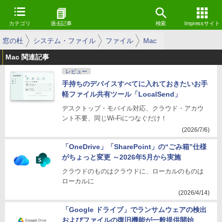
カテゴリ
過去記事
検索
Impressサイト
窓の杜
システム・ファイル
ファイル
Mac
Mac 関連記事
レビュー
手持ちのデバイスすべてに入れておきたいお手
軽ファイル共有ツール「LocalSend」
デスクトップ・モバイル対応、クラウド・アカウ
ント不要、同じWi-Fiにつなぐだけ！
(2026/7/6)
「OneDrive」「SharePoint」の“ごみ箱”仕様
がちょっと変更 ～2026年5月から実施
クラウドのものはクラウドに、ローカルのものは
ローカルに
(2026/4/14)
「Google ドライブ」でランサムウェアの検出
およびファイルの復旧機能が一般提供開始