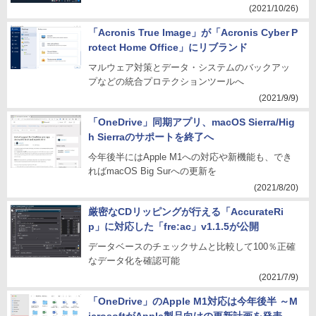
(2021/10/26)
「Acronis True Image」が「Acronis Cyber P
rotect Home Office」にリブランド
マルウェア対策とデータ・システムのバックアッ
プなどの統合プロテクションツールへ
(2021/9/9)
「OneDrive」同期アプリ、macOS Sierra/Hig
h Sierraのサポートを終了へ
今年後半にはApple M1への対応や新機能も、でき
ればmacOS Big Surへの更新を
(2021/8/20)
厳密なCDリッピングが行える「AccurateRi
p」に対応した「fre:ac」v1.1.5が公開
データベースのチェックサムと比較して100％正確
なデータ化を確認可能
(2021/7/9)
「OneDrive」のApple M1対応は今年後半 ～M