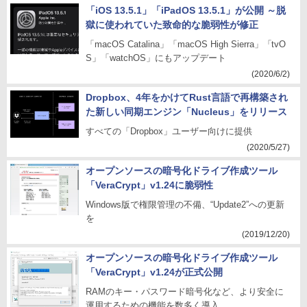
「iOS 13.5.1」「iPadOS 13.5.1」が公開 ～脱
獄に使われていた致命的な脆弱性が修正
「macOS Catalina」「macOS High Sierra」「tvO
S」「watchOS」にもアップデート
(2020/6/2)
Dropbox、4年をかけてRust言語で再構築され
た新しい同期エンジン「Nucleus」をリリース
すべての「Dropbox」ユーザー向けに提供
(2020/5/27)
オープンソースの暗号化ドライブ作成ツール
「VeraCrypt」v1.24に脆弱性
Windows版で権限管理の不備、“Update2”への更新
を
(2019/12/20)
オープンソースの暗号化ドライブ作成ツール
「VeraCrypt」v1.24が正式公開
RAMのキー・パスワード暗号化など、より安全に
運用するための機能を数多く導入