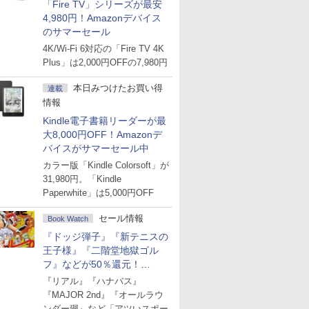
「Fire TV」シリーズが最安
4,980円！Amazonデバイス
のサマーセール
4K/Wi-Fi 6対応の「Fire TV 4K
Plus」は2,000円OFFの7,980円
本日みつけたお買い得
連載
情報
Kindle電子書籍リーダーが最
大8,000円OFF！Amazonデ
バイスがサマーセール中
カラー版「Kindle Colorsoft」が
31,980円。「Kindle
Paperwhite」は5,000円OFF
セール情報
Book Watch
『ドッジ弾子』『新テニスの
王子様』『二階堂地獄ゴル
フ』などが50％還元！
Amazonマンガ週末セール
『リアル』『ハナバス』
『MAJOR 2nd』『オールラウ
ンダー廻』など「アツいスポー