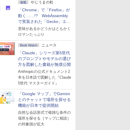
やじうまの杜
連載
「Chrome」で「Firefox」が
動く……!? WebAssembly
で実装された「Gecko」エン
ジン
意味があるかどうかはともかく
ロマンたっぷり
ニュース
Book Watch
「Claude」シリーズ第5世代
のプロンプトやモデルの選び
方を図解した書籍が無償公開
Anthropicの公式ドキュメント2
本を日本語で図解した『Claude
5世代 マスターガイド』
「Google マップ」でGemini
とのチャットで場所を探せる
機能が日本で提供開始
自然な会話形式で複雑な条件の
場所を探せる［マップに相談］
の対象国が拡大