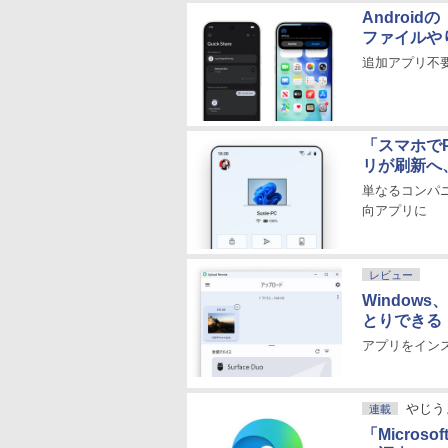
Androidの
ファイルや
追加アプリ不要
「スマホでP
リが刷新へ
単なるコンパ
向アプリに
レビュー
Windows
とりできる「U
アプリをインス
やじう
連載
「Micro