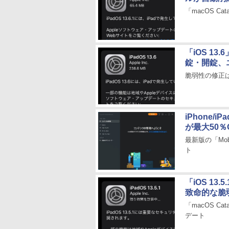
「macOS Cata
「iOS 13
錠・開錠、
脆弱性の修正は
iPhone/
が最大50％
最新版の「Mobi
ト
「iOS 13
致命的な脆
「macOS Cat
デート