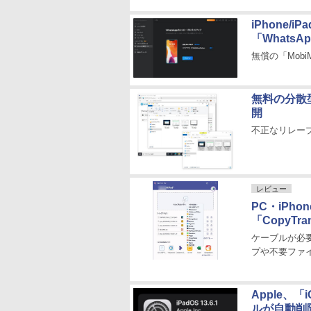
iPhone/
「Whats
無償の「Mobi
無料の分散型
開
不正なリレー
レビュー
PC・iPh
「CopyTran
ケーブルが必要
プや不要ファ
Apple、「i
ルが自動削