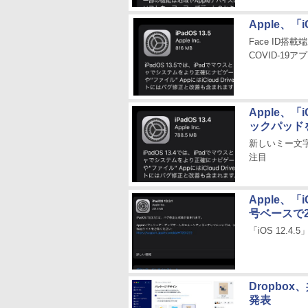
Apple、「i
Face ID
COVID-19ア
Apple、「i
ックパッド
新しいミー文字、
注目
Apple、「i
号ベースで2
「iOS 12.4.
Dropbox
発表