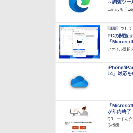
～調査ツー
Canary版「
やじう
連載
PCの閲覧
「Micros
ファイル選択
iPhone/i
14」対応
「Micro
が年内終了
QRコードを
る機能