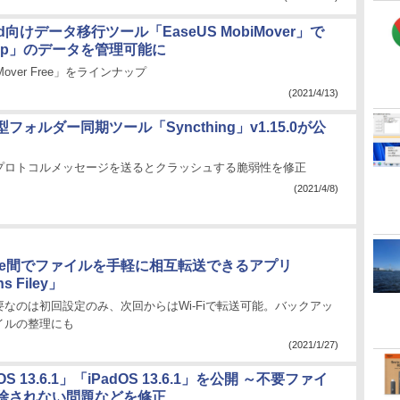
iPad向けデータ移行ツール「EaseUS MobiMover」で
App」のデータを管理可能に
Mover Free」をラインナップ
(2021/4/13)
フォルダー同期ツール「Syncthing」v1.15.0が公
プロトコルメッセージを送るとクラッシュする脆弱性を修正
(2021/4/8)
one間でファイルを手軽に相互転送できるアプリ
s Filey」
なのは初回設定のみ、次回からはWi-Fiで転送可能。バックアッ
イルの整理にも
(2021/1/27)
OS 13.6.1」「iPadOS 13.6.1」を公開 ～不要ファイ
除されない問題などを修正