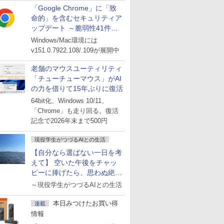
「Google Chrome」に「致
命的」を含むセキュリティア
ップデート ～脆弱性41件に
対処
Windows/Mac環境には
v151.0.7922.108/.109が展開中
老舗のマウスユーティリティ
「チューチューマウス」がAI
の力を借りて15年ぶりに復活
64bit化、Windows 10/11、
「Chrome」も走り回る。復活
記念で2026年末まで500円
現役学生がつづるAIとの生活
【自分なら選ばない一日を考
えて】 空いた午後をチャッ
ピーに捧げたら、思わぬ絶景
に出会った話
～現役学生がつづるAIとの生活
本日みつけたお買い得
連載
情報