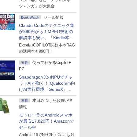
ツマンガ」が大集合
セール情報
Book Watch
Claude Codeのテクニック集
が990円から！MPEG技術の
解説本も安い、「Kindle本サ
マーセール」第2弾開始！
ExcelのCOPILOT関数本やRAG
の活用本も990円！
使ってわかるCopilot+
連載
PC
Snapdragon XのNPUでチャ
ットAIが動く！ Qualcomm向
けAI実行環境「GenieX」を
試してみた
本日みつけたお買い得
連載
情報
モトローラのAndroidスマホ
が最安17,820円！Amazonで
セール中
Android 16でNFC/FeliCaにも対