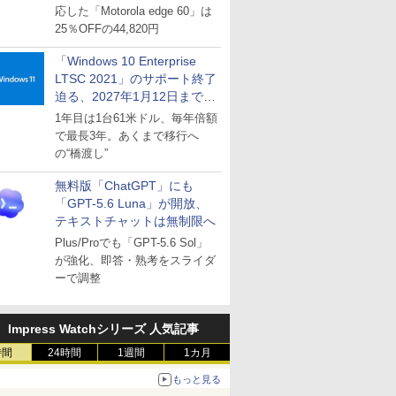
応した「Motorola edge 60」は
25％OFFの44,820円
「Windows 10 Enterprise
LTSC 2021」のサポート終了
迫る、2027年1月12日まで
～ESUは9月1日から販売
1年目は1台61米ドル、毎年倍額
で最長3年。あくまで移行へ
の“橋渡し”
無料版「ChatGPT」にも
「GPT-5.6 Luna」が開放、
テキストチャットは無制限へ
Plus/Proでも「GPT-5.6 Sol」
が強化、即答・熟考をスライダ
ーで調整
Impress Watchシリーズ 人気記事
時間
24時間
1週間
1カ月
もっと見る