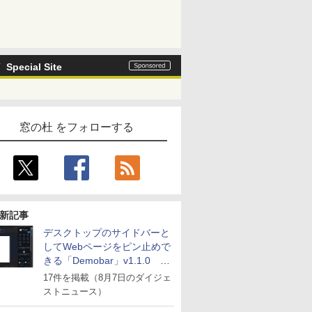
Special Site
窓の杜 をフォローする
新記事
デスクトップのサイドバーと
してWebページをピン止めで
きる「Demobar」v1.1.0 ほ
か
17件を掲載（8月7日のダイジェ
ストニュース）