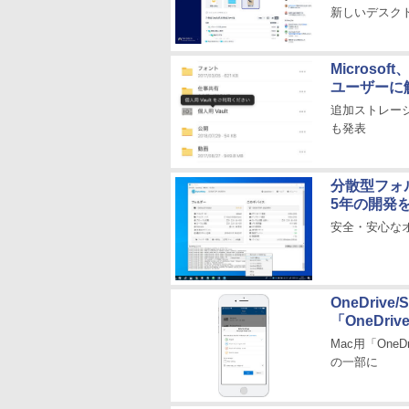
新しいデスクト
Microsof
ユーザーに
追加ストレージ
も発表
分散型フォル
5年の開発
安全・安心な
OneDrive
「OneDr
Mac用「OneDr
の一部に