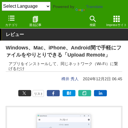
Powered by
Translate
窓の杜
システム・ファイル
ファイル
Windows
カテゴリ
過去記事
検索
Impressサイト
レビュー
Windows、Mac、iPhone、Android間で手軽にフ
ァイルをやりとりできる「Upload Remote」
アプリをインストールして、同じネットワーク（Wi-Fi）に繋
げるだけ
樽井 秀人
2024年12月2日 06:45
リスト