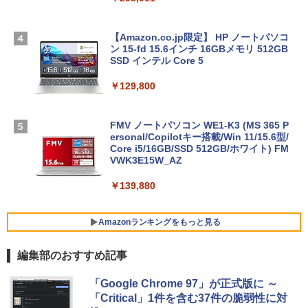
【Amazon.co.jp限定】 HP ノートパソコ
ン 15-fd 15.6インチ 16GBメモリ 512GB
SSD インテル Core 5
￥129,800
FMV ノートパソコン WE1-K3 (MS 365 P
ersonal/Copilotキー搭載/Win 11/15.6型/
Core i5/16GB/SSD 512GB/ホワイト) FM
VWK3E15W_AZ
￥139,880
Amazonランキングをもっと見る
編集部のおすすめ記事
Robloxギフトカード - 800 Robux 【限
生成AIパスポート公式テキスト 第４版
Amazon Kindle Paperwhite (16GB) 7イ
「Google Chrome 97」が正式版に ～
定バーチャルアイテムを含む】 【オンラ
ンチディスプレイ、色調調節ライト、12
「Critical」1件を含む37件の脆弱性に対
インゲームコード】 ロブロックス | オン
週間持続バッテリー、広告なし、ブラッ
￥1,766