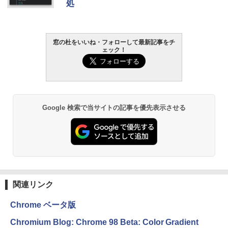
処
ラインコード版
ク
￥1,300
￥22,980
AIイラスト表現辞典: 思い通りの絵を引き
窓の杜をいいね・フォローして最新記事をチ
ェック！
出す プロンプトの言葉 AI画像生成シリー
Microsoft Office Home & Business 202
Amazon Kindle - 目に優しい、かさばら
ズ (はぴーイラストLabo)
4(最新 永続版)|オンラインコード版|Wind
ない、大きな画面で読みやすい、6週間持
ows11、10/mac対応|PC2台
続バッテリー、6インチディスプレイ電子
書籍リーダー、ブラック、16GB、広告な
￥480
し
￥39,582
￥16,980
ClaudeCode いちばんやさしい 教科書:
Google 検索で当サイトの記事を優先表示させる
非エンジニア 初心者 素人 でも安心 使い
Robloxギフトカード - 2,000 Robux 【限
方 マニュアル AI副業にもコンテンツ作成
定バーチャルアイテムを含む】 【オンラ
にもKindle出版にも！ 非エンジニアのた
インゲームコード】 ロブロックス | オン
Kindle Paperwhite シグニチャーエディ
めのAIコーディング入門シリーズ
ラインコード版
ション (32GB) 7インチディスプレイ、明
るさ自動調整、色調調節ライト、12週間
持続バッテリー、広告なし、メタリック
￥99
￥3,200
ブラック
関連リンク
￥27,980
1冊ですべて身につくHTML & CSSとWe
Robloxギフトカード - 1000 Robux 【限
bデザイン入門講座［第2版］
定バーチャルアイテムを含む】 【オンラ
Chrome ベータ版
インゲームコード】 ロブロックス |オン
ラインコード版
Amazon Kindle Colorsoft | 16GBストレ
￥2,326
Chromium Blog: Chrome 98 Beta: Color Gradient
ージ、防水、7インチカラーディスプレ