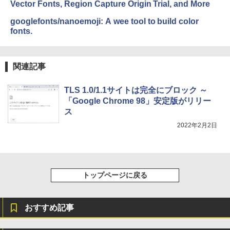
Vector Fonts, Region Capture Origin Trial, and More
イ、色調調節ライト、最大8週間持続バッ
￥1,600
テリー、広告無し、ブラック (2025年発
googlefonts/nanoemoji: A wee tool to build color
売)
FM TOWNS ハイパー・カタログ: 本体ハ
fonts.
ードウェア・市販ソフトウェアのパーフ
Windows版 | Minecraft (マインクラフ
￥31,980
ェクトリストと最新エミュレータ紹介
ト): Java & Bedrock Edition | オンライ
ンコード版
￥1,600
関連記事
New Amazon Kindle Scribe Colorsoft |
￥3,600
11インチカラーディスプレイ、64GBスト
レージ、ノート機能搭載、明るさ自動調
TLS 1.0/1.1サイトは完全にブロック ～
整、色調調節ライト、プレミアムペン付
「Google Chrome 98」安定版がリリー
き、グラファイト
ス
￥115,980
2022年2月2日
トップページに戻る
おすすめ記事