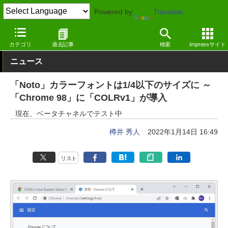
Powered by
Translate
窓の杜
インターネット
Webブラウザー
Windows
カテゴリ
過去記事
検索
Impressサイト
ニュース
「Noto」カラーフォントは1/4以下のサイズに ～
「Chrome 98」に「COLRv1」が導入
現在、ベータチャネルでテスト中
樽井 秀人
2022年1月14日 16:49
リスト