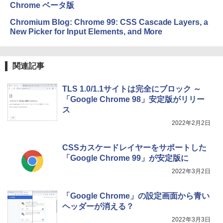
Amazon Kindle Colorsoft | 16GBストレ
Chrome ベータ版
ージ、防水、7インチカラーディスプレ
イ、色調調節ライト、最大8週間持続バッ
Chromium Blog: Chrome 99: CSS Cascade Layers, a
テリー、広告無し、ブラック (2025年発
New Picker for Input Elements, and More
売)
￥31,980
関連記事
New Amazon Kindle Scribe Colorsoft |
TLS 1.0/1.1サイトは完全にブロック ～
11インチカラーディスプレイ、64GBスト
「Google Chrome 98」安定版がリリー
レージ、ノート機能搭載、明るさ自動調
ス
整、色調調節ライト、プレミアムペン付
き、グラファイト
2022年2月2日
￥115,980
CSSカスケードレイヤーをサポートした
「Google Chrome 99」が安定版に
2022年3月2日
「Google Chrome」の設定画面から青い
ヘッダーが消える？
2022年3月3日