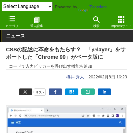
Powered by
Translate
窓の杜
インターネット
Webブラウザー
Windows
カテゴリ
過去記事
検索
Impressサイト
ニュース
CSSの記述に革命をもたらす？ 「@layer」をサ
ポートした「Chrome 99」がベータ版に
コードで入力ピッカーを呼び出す機能も追加
樽井 秀人
2022年2月8日 16:23
リスト