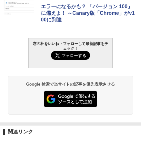
ない、大きな画面で読みやすい、6週間持
エラーになるかも？ 「バージョン 100」
続バッテリー、6インチディスプレイ電子
書籍リーダー、マッチャ、16GB、広告な
に備えよ！ ～Canary版「Chrome」がv1
し
00に到達
￥16,980
窓の杜をいいね・フォローして最新記事をチ
Kindle Paperwhite シグニチャーエディ
ェック！
ション (32GB) 7インチディスプレイ、明
るさ自動調整、色調調節ライト、12週間
持続バッテリー、広告なし、メタリック
ブラック
￥27,980
Google 検索で当サイトの記事を優先表示させる
Amazon Kindle Paperwhite (16GB) 7イ
ンチディスプレイ、色調調節ライト、12
週間持続バッテリー、広告なし、ブラッ
ク
￥22,980
関連リンク