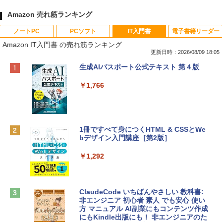
Amazon 売れ筋ランキング
ノートPC
PCソフト
IT入門書
電子書籍リーダー
Amazon IT入門書 の売れ筋ランキング
更新日時：2026/08/09 18:05
Apple 2026 MacBook Neo A18 Proチッ
Robloxギフトカード - 800 Robux 【限
生成AIパスポート公式テキスト 第４版
プ搭載13インチノートブック：AIとAppl
定バーチャルアイテムを含む】 【オンラ
e Intelligenceのために設計、Liquid Ret
インゲームコード】 ロブロックス | オン
￥1,766
inaディスプレイ、8GBユニファイドメモ
ラインコード版
リ、256GB SSDストレージ、1080p Fac
eTime HDカメラ - インディゴ
￥1,300
￥113,748
1冊ですべて身につくHTML & CSSとWe
bデザイン入門講座［第2版］
Robloxギフトカード - 1000 Robux 【限
定バーチャルアイテムを含む】 【オンラ
tomtoc 360°保護 15.6 16インチ パソコ
インゲームコード】 ロブロックス |オン
￥1,292
ンケース Dell NEC Lavie ASUS HP dyna
ラインコード版
book Lenovo対応
￥1,600
￥2,952
ClaudeCode いちばんやさしい 教科書:
非エンジニア 初心者 素人 でも安心 使い
方 マニュアル AI副業にもコンテンツ作成
Robloxギフトカード - 2,000 Robux 【限
にもKindle出版にも！ 非エンジニアのた
Apple 2026 MacBook Air M5チップ搭載
定バーチャルアイテムを含む】 【オンラ