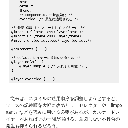
reset,
default,
theme,
/* components, 一時無効化 */
override; /* 最後に適用される */
/* 外部 CSS をインポートしてレイヤーに */
@import url(reset.css) layer(reset);
@import url(theme.css) layer(theme);
@import url(default.css) layer(default);
@components { …… }
/* default レイヤーに追加のスタイル */
@layer default {
@layer sample { /* 入れ子も可能 */ }
}
@layer override { …… }
従来は、スタイルの適用順序を調整しようとすると、
ソースの記述順を大幅に改めたり、セレクターや「!impo
rtant」などを巧みに用いる必要があるが、カスケードレ
イヤーがあればその手間が省ける。意図しない不具合の
発生も抑えられるだろう。