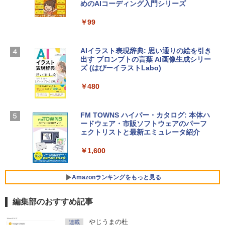
めのAIコーディング入門シリーズ
13インチノートブック：AIとApple Intell
インゲームコード】 ロブロックス | オン
igence、13.6インチLiquid Retinaディ
ラインコード版
￥99
スプレイ、16GBユニファイドメモリ、1
TB SSDストレージ、12MPセンターフレ
￥3,200
ームカメラ、日本語キーボード、Touch I
D - ミッドナイト
AIイラスト表現辞典: 思い通りの絵を引き
出す プロンプトの言葉 AI画像生成シリー
Microsoft Office Home & Business 202
￥278,800
ズ (はぴーイラストLabo)
4(最新 永続版)|オンラインコード版|Wind
ows11、10/mac対応|PC2台
￥480
【Amazon.co.jp限定】 HP ノートパソコ
￥39,582
ン 15-fd 15.6インチ 16GBメモリ 512GB
SSD インテル Core 5
FM TOWNS ハイパー・カタログ: 本体ハ
ードウェア・市販ソフトウェアのパーフ
Windows版 | Minecraft (マインクラフ
￥129,800
ェクトリストと最新エミュレータ紹介
ト): Java & Bedrock Edition | オンライ
ンコード版
￥1,600
FMV ノートパソコン WE1-K3 (MS 365 P
￥3,600
ersonal/Copilotキー搭載/Win 11/15.6型/
Core i5/16GB/SSD 512GB/ホワイト) FM
Amazonランキングをもっと見る
VWK3E15W_AZ
編集部のおすすめ記事
￥139,880
Amazon Kindle - 目に優しい、かさばら
やじうまの杜
連載