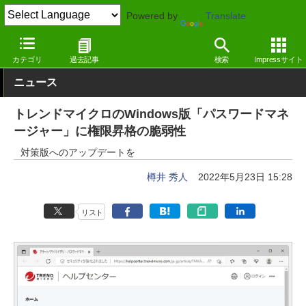
Powered by
Translate
窓の杜
セキュリティ
脆弱性
Windows
カテゴリ
過去記事
検索
Impressサイト
ニュース
トレンドマイクロのWindows版「パスワードマネ
ージャー」に権限昇格の脆弱性
対策版へのアップデートを
樽井 秀人
2022年5月23日 15:28
リスト