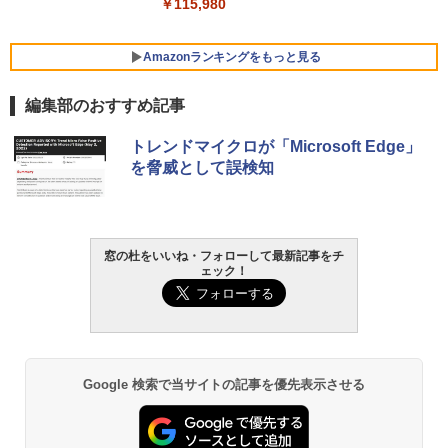
￥139,880
￥115,980
Amazonランキングをもっと見る
編集部のおすすめ記事
トレンドマイクロが「Microsoft Edge」
を脅威として誤検知
窓の杜をいいね・フォローして最新記事をチ
ェック！
Google 検索で当サイトの記事を優先表示させる