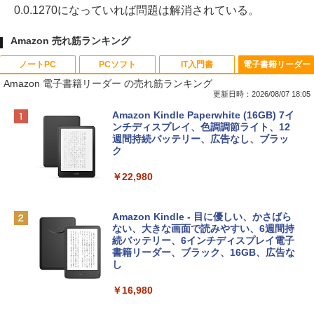
0.0.1270になっていれば問題は解消されている。
Amazon 売れ筋ランキング
ノートPC
PCソフト
IT入門書
電子書籍リーダー
Amazon 電子書籍リーダー の売れ筋ランキング
更新日時：2026/08/07 18:05
Apple 2026 MacBook Neo A18 Proチッ
Robloxギフトカード - 800 Robux 【限
生成AIパスポート公式テキスト 第４版
Amazon Kindle Paperwhite (16GB) 7イ
プ搭載13インチノートブック：AIとAppl
定バーチャルアイテムを含む】 【オンラ
ンチディスプレイ、色調調節ライト、12
e Intelligence、Liquid Retinaディスプ
インゲームコード】 ロブロックス | オン
週間持続バッテリー、広告なし、ブラッ
￥1,766
レイ、8GBメモリ、512GB SSD、1080p
ラインコード版
ク
FaceTime HDカメラ、Touch ID - インデ
ィゴ + 3年延長 AppleCare+ for 13インチ
￥1,300
￥22,980
MacBook Neo(A18 Pro)|ダウンロード版
AIイラスト表現辞典: 思い通りの絵を引き
￥162,598
出す プロンプトの言葉 AI画像生成シリー
Microsoft Office Home & Business 202
Amazon Kindle - 目に優しい、かさばら
ズ (はぴーイラストLabo)
4(最新 永続版)|オンラインコード版|Wind
ない、大きな画面で読みやすい、6週間持
ows11、10/mac対応|PC2台
続バッテリー、6インチディスプレイ電子
tomtoc 360°保護 15.6 16インチ パソコ
書籍リーダー、ブラック、16GB、広告な
￥480
ンケース Dell NEC Lavie ASUS HP dyna
し
￥39,582
book Lenovo対応
￥16,980
ClaudeCode いちばんやさしい 教科書:
￥2,952
非エンジニア 初心者 素人 でも安心 使い
Robloxギフトカード - 2,000 Robux 【限