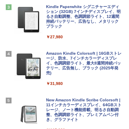
方 マニュアル AI副業にもコンテンツ作成
定バーチャルアイテムを含む】 【オンラ
にもKindle出版にも！ 非エンジニアのた
インゲームコード】 ロブロックス | オン
Kindle Paperwhite シグニチャーエディ
めのAIコーディング入門シリーズ
Apple 2026 MacBook Air M5チップ搭載
ラインコード版
ション (32GB) 7インチディスプレイ、明
13インチノートブック：AIとApple Intell
るさ自動調整、色調調節ライト、12週間
igence、13.6インチLiquid Retinaディ
持続バッテリー、広告なし、メタリック
￥99
￥3,200
スプレイ、16GBユニファイドメモリ、1
ブラック
TB SSDストレージ、12MPセンターフレ
ームカメラ、日本語キーボード、Touch I
￥27,980
1冊ですべて身につくHTML & CSSとWe
Robloxギフトカード - 1000 Robux 【限
D - シルバー
bデザイン入門講座［第2版］
定バーチャルアイテムを含む】 【オンラ
インゲームコード】 ロブロックス |オン
￥261,414
ラインコード版
Amazon Kindle Colorsoft | 16GBストレ
￥1,292
ージ、防水、7インチカラーディスプレ
イ、色調調節ライト、最大8週間持続バッ
￥1,600
【Amazon.co.jp限定】 HP ノートパソコ
テリー、広告無し、ブラック (2025年発
ン 15-fd 15.6インチ 16GBメモリ 512GB
売)
FM TOWNS ハイパー・カタログ: 本体ハ
SSD インテル Core 5
ードウェア・市販ソフトウェアのパーフ
Windows版 | Minecraft (マインクラフ
￥31,980
ェクトリストと最新エミュレータ紹介
ト): Java & Bedrock Edition | オンライ
￥129,800
ンコード版
￥1,600
New Amazon Kindle Scribe Colorsoft |
￥3,600
FMV ノートパソコン WE1-K3 (MS 365 P
11インチカラーディスプレイ、64GBスト
ersonal/Copilotキー搭載/Win 11/15.6型/
レージ、ノート機能搭載、明るさ自動調
Core i5/16GB/SSD 512GB/ホワイト) FM
整、色調調節ライト、プレミアムペン付
VWK3E15W_AZ
き、グラファイト