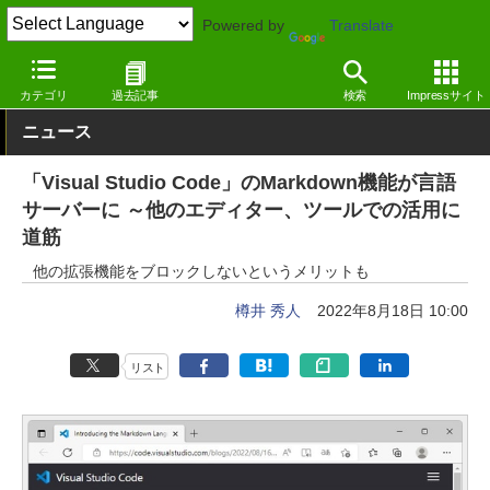
Powered by
Translate
窓の杜
プログラミング
プログラミング
Windows
カテゴリ
過去記事
検索
Impressサイト
ニュース
「Visual Studio Code」のMarkdown機能が言語
サーバーに ～他のエディター、ツールでの活用に
道筋
他の拡張機能をブロックしないというメリットも
樽井 秀人
2022年8月18日 10:00
リスト