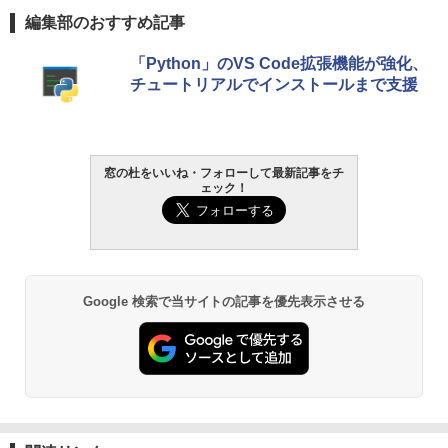
編集部のおすすめ記事
￥119,800
生成AIパスポート公式テキスト 第４版
Amazon Kindle Paperwhite (16GB) 7イ
「Python」のVS Code拡張機能が強化、
ンチディスプレイ、色調調節ライト、12
チュートリアルでインストールまで支援
週間持続バッテリー、広告なし、ブラッ
￥1,766
ク
￥27,980
窓の杜をいいね・フォローして最新記事をチ
AIイラスト表現辞典: 思い通りの絵を引き
ェック！
出す プロンプトの言葉 AI画像生成シリー
Amazon Kindle - 目に優しい、かさばら
ズ (はぴーイラストLabo)
ない、大きな画面で読みやすい、6週間持
続バッテリー、6インチディスプレイ電子
書籍リーダー、ブラック、16GB、広告な
￥480
し
Google 検索で当サイトの記事を優先表示させる
￥19,980
ClaudeCode いちばんやさしい 教科書:
非エンジニア 初心者 素人 でも安心 使い
方 マニュアル AI副業にもコンテンツ作成
にもKindle出版にも！ 非エンジニアのた
Kindle Paperwhite シグニチャーエディ
めのAIコーディング入門シリーズ
ション (32GB) 7インチディスプレイ、明
るさ自動調整、色調調節ライト、12週間
持続バッテリー、広告なし、メタリック
￥99
ブラック