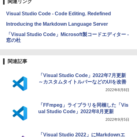
関連リンク
￥32,980
FM TOWNS ハイパー・カタログ: 本体ハ
ードウェア・市販ソフトウェアのパーフ
Visual Studio Code - Code Editing. Redefined
ェクトリストと最新エミュレータ紹介
Amazon Kindle Colorsoft | 16GBストレ
Introducing the Markdown Language Server
ージ、防水、7インチカラーディスプレ
￥1,600
イ、色調調節ライト、最大8週間持続バッ
「Visual Studio Code」Microsoft製コードエディター -
テリー、広告無し、ブラック (2025年発
窓の杜
売)
1冊ですべて身につくHTML & CSSとWe
bデザイン入門講座［第2版］
￥39,980
関連記事
￥2,326
New Amazon Kindle Scribe Colorsoft |
「Visual Studio Code」2022年7月更新
11インチカラーディスプレイ、64GBスト
～カスタムタイトルバーなどのUIを改善
レージ、ノート機能搭載、明るさ自動調
整、色調調節ライト、プレミアムペン付
2022年8月8日
き、グラファイト
「FFmpeg」ライブラリを同梱した「Vis
￥115,980
ual Studio Code」2022年8月更新
2022年9月5日
「Visual Studio 2022」にMarkdownエ