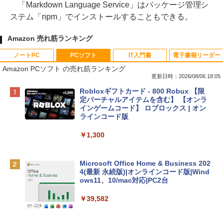
「Markdown Language Service」はパッケージ管理シ
ステム「npm」でインストールすることもできる。
Amazon 売れ筋ランキング
ノートPC
PCソフト
IT入門書
電子書籍リーダー
Amazon PCソフト の売れ筋ランキング
更新日時：2026/08/06 18:05
Apple 2026 MacBook Neo A18 Proチッ
Robloxギフトカード - 800 Robux 【限
プ搭載13インチノートブック：AIとAppl
定バーチャルアイテムを含む】 【オンラ
e Intelligenceのために設計、Liquid Ret
インゲームコード】 ロブロックス | オン
inaディスプレイ、8GBユニファイドメモ
ラインコード版
リ、512GB SSDストレージ、1080p Fac
eTime HDカメラ、Touch ID - インディ
￥1,300
ゴ
￥137,800
Microsoft Office Home & Business 202
4(最新 永続版)|オンラインコード版|Wind
ows11、10/mac対応|PC2台
tomtoc 360°保護 15.6 16インチ パソコ
ンケース Dell NEC Lavie ASUS HP dyna
￥39,582
book Lenovo対応