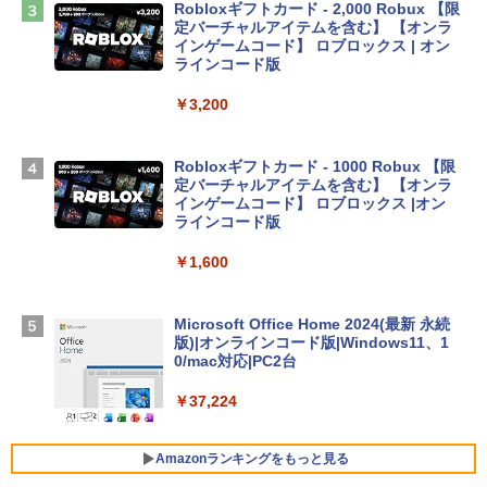
￥2,952
Robloxギフトカード - 2,000 Robux 【限
定バーチャルアイテムを含む】 【オンラ
インゲームコード】 ロブロックス | オン
Apple 2026 MacBook Air M5チップ搭載
ラインコード版
13インチノートブック：AIとApple Intell
igence、13.6インチLiquid Retinaディ
￥3,200
スプレイ、24GBユニファイドメモリ、1
TB SSDストレージ、12MPセンターフレ
ームカメラ、日本語キーボード、Touch I
Robloxギフトカード - 1000 Robux 【限
D - ミッドナイト
定バーチャルアイテムを含む】 【オンラ
インゲームコード】 ロブロックス |オン
￥314,800
ラインコード版
￥1,600
【Amazon.co.jp限定】 HP ノートパソコ
ン 15-fd 15.6インチ 16GBメモリ 512GB
SSD インテル Core 5
Microsoft Office Home 2024(最新 永続
版)|オンラインコード版|Windows11、1
￥129,800
0/mac対応|PC2台
￥37,224
FMV ノートパソコン WE1-K3 (MS 365 P
ersonal/Copilotキー搭載/Win 11/15.6型/
Core i5/16GB/SSD 512GB/ホワイト) FM
Amazonランキングをもっと見る
VWK3E15W_AZ