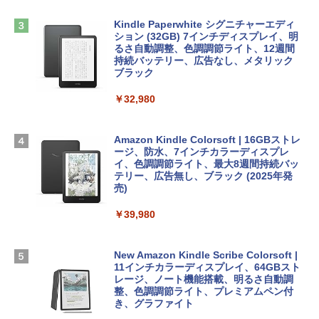
方 マニュアル AI副業にもコンテンツ作成
定バーチャルアイテムを含む】 【オンラ
にもKindle出版にも！ 非エンジニアのた
インゲームコード】 ロブロックス | オン
Kindle Paperwhite シグニチャーエディ
めのAIコーディング入門シリーズ
Apple 2026 MacBook Air M5チップ搭載
ラインコード版
ション (32GB) 7インチディスプレイ、明
13インチノートブック：AIとApple Intell
るさ自動調整、色調調節ライト、12週間
igence、13.6インチLiquid Retinaディ
持続バッテリー、広告なし、メタリック
￥99
￥3,200
スプレイ、24GBユニファイドメモリ、1
ブラック
TB SSDストレージ、12MPセンターフレ
ームカメラ、日本語キーボード、Touch I
￥32,980
FM TOWNS ハイパー・カタログ: 本体ハ
Robloxギフトカード - 1000 Robux 【限
D - ミッドナイト
ードウェア・市販ソフトウェアのパーフ
定バーチャルアイテムを含む】 【オンラ
ェクトリストと最新エミュレータ紹介
インゲームコード】 ロブロックス |オン
￥314,800
ラインコード版
Amazon Kindle Colorsoft | 16GBストレ
ージ、防水、7インチカラーディスプレ
￥1,600
イ、色調調節ライト、最大8週間持続バッ
￥1,600
【Amazon.co.jp限定】 HP ノートパソコ
テリー、広告無し、ブラック (2025年発
ン 15-fd 15.6インチ 16GBメモリ 512GB
売)
1冊ですべて身につくHTML & CSSとWe
SSD インテル Core 5
bデザイン入門講座［第2版］
Microsoft Office Home 2024(最新 永続
￥39,980
版)|オンラインコード版|Windows11、1
￥129,800
0/mac対応|PC2台
￥2,326
New Amazon Kindle Scribe Colorsoft |
￥37,224
FMV ノートパソコン WE1-K3 (MS 365 P
11インチカラーディスプレイ、64GBスト
ersonal/Copilotキー搭載/Win 11/15.6型/
レージ、ノート機能搭載、明るさ自動調
Core i5/16GB/SSD 512GB/ホワイト) FM
整、色調調節ライト、プレミアムペン付
VWK3E15W_AZ
き、グラファイト