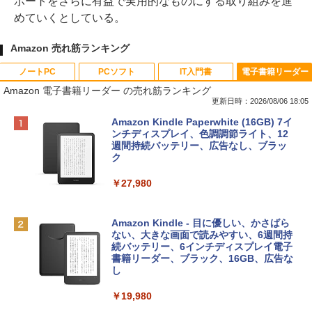
ポートをさらに有益で実用的なものにする取り組みを進
めていくとしている。
Amazon 売れ筋ランキング
ノートPC
PCソフト
IT入門書
電子書籍リーダー
Amazon 電子書籍リーダー の売れ筋ランキング
更新日時：2026/08/06 18:05
Apple 2026 MacBook Neo A18 Proチッ
Robloxギフトカード - 800 Robux 【限
生成AIパスポート公式テキスト 第４版
Amazon Kindle Paperwhite (16GB) 7イ
プ搭載13インチノートブック：AIとAppl
定バーチャルアイテムを含む】 【オンラ
ンチディスプレイ、色調調節ライト、12
e Intelligenceのために設計、Liquid Ret
インゲームコード】 ロブロックス | オン
週間持続バッテリー、広告なし、ブラッ
￥1,766
inaディスプレイ、8GBユニファイドメモ
ラインコード版
ク
リ、512GB SSDストレージ、1080p Fac
eTime HDカメラ、Touch ID - インディ
￥1,300
￥27,980
ゴ
AIイラスト表現辞典: 思い通りの絵を引き
￥137,800
出す プロンプトの言葉 AI画像生成シリー
Microsoft Office Home & Business 202
Amazon Kindle - 目に優しい、かさばら
ズ (はぴーイラストLabo)
4(最新 永続版)|オンラインコード版|Wind
ない、大きな画面で読みやすい、6週間持
ows11、10/mac対応|PC2台
続バッテリー、6インチディスプレイ電子
tomtoc 360°保護 15.6 16インチ パソコ
書籍リーダー、ブラック、16GB、広告な
￥480
ンケース Dell NEC Lavie ASUS HP dyna
し
￥39,582
book Lenovo対応
￥19,980
ClaudeCode いちばんやさしい 教科書:
￥2,952
非エンジニア 初心者 素人 でも安心 使い
Robloxギフトカード - 2,000 Robux 【限