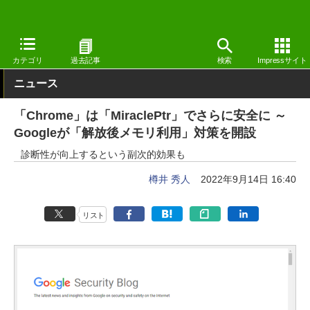
窓の杜
セキュリティ
セキュリティ
Windows
カテゴリ
過去記事
検索
Impressサイト
ニュース
「Chrome」は「MiraclePtr」でさらに安全に ～
Googleが「解放後メモリ利用」対策を開設
診断性が向上するという副次的効果も
樽井 秀人
2022年9月14日 16:40
リスト