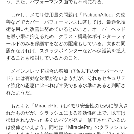
う。また、パフォーマンス面でも不利になる。
しかし、メモリ使用量の問題は「PartitionAlloc」の改
善などでカバー。パフォーマンスに関しては、最適化技
術を用いた改善に努めているとのこと。オーバーヘッド
を最小限に抑えるため、クラス・構造体ポインターフィ
ールドのみを保護するなどの配慮もしている。大きな問
題がなければ、スタックポインターなどへ保護策を拡大
することも検討しているとのこと。
メインスレッド競合の増加（7％以下のオーバーヘッ
ド）には有効な対策がないようだが、それもセキュリテ
ィ強化の恩恵に比べれば甘受できる水準にあると判断さ
れたようだ。
もともと「MiraclePtr」はメモリ安全性のために導入さ
れたものだが、クラッシュによる診断性向上で、以前は
検出されなかった多くのバグが発見・修正されているの
は僥倖といえよう。同社は「MiraclePtr」のクラッシュレ