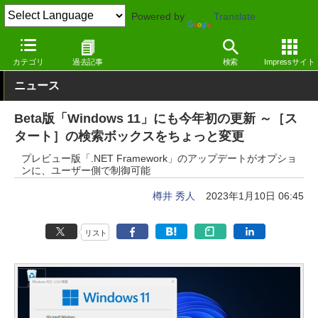
Powered by
Translate
窓の杜
システム・ファイル
システム
Windows
カテゴリ
過去記事
検索
Impressサイト
ニュース
Beta版「Windows 11」にも今年初の更新 ～［ス
タート］の検索ボックスをちょっと変更
プレビュー版「.NET Framework」のアップデートがオプショ
ンに、ユーザー側で制御可能
樽井 秀人
2023年1月10日 06:45
リスト