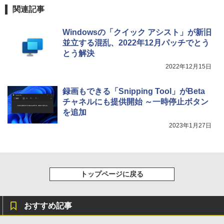
ードウェア・市販ソフトウェアのパーフ
インゲームコード】 ロブロックス | オン
関連記事
ェクトリストと最新エミュレータ紹介
ラインコード版
Amazon Kindle Colorsoft | 16GBストレ
ージ、防水、7インチカラーディスプレ
￥1,600
￥3,200
Windowsの「クイック アシスト」が新旧
イ、色調調節ライト、最大8週間持続バッ
並立する混乱、2022年12月パッチでとう
テリー、広告無し、ブラック (2025年発
とう解決
売)
1冊ですべて身につくHTML & CSSとWe
Robloxギフトカード - 1000 Robux 【限
2022年12月15日
bデザイン入門講座［第2版］
定バーチャルアイテムを含む】 【オンラ
￥39,980
インゲームコード】 ロブロックス |オン
ラインコード版
￥2,326
録画もできる「Snipping Tool」がBeta
チャネルにも提供開始 ～一時停止ボタン
New Amazon Kindle Scribe Colorsoft |
￥1,600
11インチカラーディスプレイ、64GBスト
を追加
レージ、ノート機能搭載、明るさ自動調
2023年1月27日
整、色調調節ライト、プレミアムペン付
き、グラファイト
￥115,980
トップページに戻る
おすすめ記事