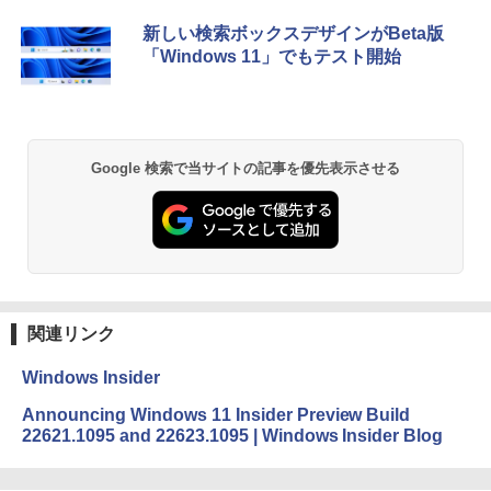
Xbox プリペイドカード 10,000円 デジタ
生成AIパスポート公式テキスト 第４版
Amazon Kindle Paperwhite (16GB) 7イ
新しい検索ボックスデザインがBeta版
ルコード 【旧 Xbox ギフトカード】 [オ
ンチディスプレイ、色調調節ライト、12
「Windows 11」でもテスト開始
ンラインコード]
週間持続バッテリー、広告なし、ブラッ
￥1,766
ク
￥10,000
￥27,980
AIイラスト表現辞典: 思い通りの絵を引き
Robloxギフトカード - 800 Robux 【限
Google 検索で当サイトの記事を優先表示させる
出す プロンプトの言葉 AI画像生成シリー
定バーチャルアイテムを含む】 【オンラ
Amazon Kindle - 目に優しい、かさばら
ズ (はぴーイラストLabo)
インゲームコード】 ロブロックス | オン
ない、大きな画面で読みやすい、6週間持
ラインコード版
続バッテリー、6インチディスプレイ電子
書籍リーダー、ブラック、16GB、広告な
￥99
し
￥1,300
￥19,980
ClaudeCode いちばんやさしい 教科書:
非エンジニア 初心者 素人 でも安心 使い
Microsoft Office Home & Business 202
関連リンク
方 マニュアル AI副業にもコンテンツ作成
4(最新 永続版)|オンラインコード版|Wind
にもKindle出版にも！ 非エンジニアのた
ows11、10/mac対応|PC2台
Kindle Paperwhite シグニチャーエディ
Windows Insider
めのAIコーディング入門シリーズ
ション (32GB) 7インチディスプレイ、明
るさ自動調整、色調調節ライト、12週間
￥39,582
Announcing Windows 11 Insider Preview Build
持続バッテリー、広告なし、メタリック
￥99
22621.1095 and 22623.1095 | Windows Insider Blog
ブラック
Robloxギフトカード - 2,000 Robux 【限
￥32,980
FM TOWNS ハイパー・カタログ: 本体ハ
定バーチャルアイテムを含む】 【オンラ