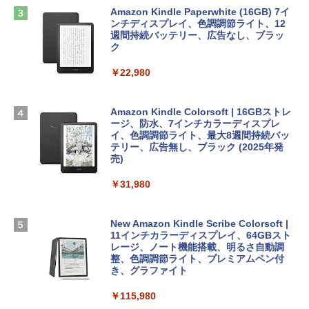
めのAIコーディング入門シリーズ
13インチノートブック：AIとApple Intell
インゲームコード】 ロブロックス | オン
Amazon Kindle Paperwhite (16GB) 7イ
igence、13.6インチLiquid Retinaディ
ラインコード版
ンチディスプレイ、色調調節ライト、12
￥99
スプレイ、16GBユニファイドメモリ、1
週間持続バッテリー、広告なし、ブラッ
TB SSDストレージ、12MPセンターフレ
ク
￥3,200
ームカメラ、日本語キーボード、Touch I
D - ミッドナイト
￥22,980
AIイラスト表現辞典: 思い通りの絵を引き
出す プロンプトの言葉 AI画像生成シリー
Microsoft Office Home & Business 202
￥278,800
ズ (はぴーイラストLabo)
4(最新 永続版)|オンラインコード版|Wind
ows11、10/mac対応|PC2台
Amazon Kindle Colorsoft | 16GBストレ
￥480
ージ、防水、7インチカラーディスプレ
【Amazon.co.jp限定】 HP ノートパソコ
イ、色調調節ライト、最大8週間持続バッ
￥39,582
ン 15-fd 15.6インチ 16GBメモリ 512GB
テリー、広告無し、ブラック (2025年発
SSD インテル Core 5
売)
FM TOWNS ハイパー・カタログ: 本体ハ
ードウェア・市販ソフトウェアのパーフ
Windows版 | Minecraft (マインクラフ
￥129,800
￥31,980
ェクトリストと最新エミュレータ紹介
ト): Java & Bedrock Edition | オンライ
ンコード版
￥1,600
FMV ノートパソコン WE1-K3 (MS 365 P
New Amazon Kindle Scribe Colorsoft |
￥3,600
ersonal/Copilotキー搭載/Win 11/15.6型/
11インチカラーディスプレイ、64GBスト
Core i5/16GB/SSD 512GB/ホワイト) FM
レージ、ノート機能搭載、明るさ自動調
VWK3E15W_AZ
整、色調調節ライト、プレミアムペン付
き、グラファイト
￥139,880
￥115,980