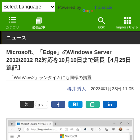
Powered by
Translate
窓の杜
インターネット
Webブラウザー
Windows
カテゴリ
過去記事
検索
Impressサイト
ニュース
Microsoft、「Edge」のWindows Server
2012/2012 R2対応を10月10日まで延長【4月25日
追記】
「WebView2」ランタイムにも同様の措置
樽井 秀人
2023年1月25日 11:05
リスト