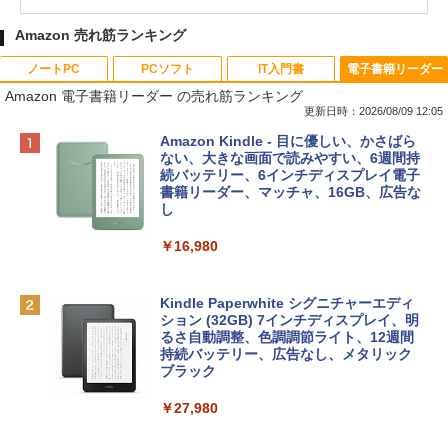
Amazon 売れ筋ランキング
ノートPC
PCソフト
IT入門書
電子書籍リーダー
Amazon 電子書籍リーダー の売れ筋ランキング
更新日時：2026/08/09 12:05
Apple 2026 MacBook Neo A18 Proチッ
Robloxギフトカード - 800 Robux 【限
生成AIパスポート公式テキスト 第４版
Amazon Kindle - 目に優しい、かさばら
プ搭載13インチノートブック：AIとAppl
定バーチャルアイテムを含む】 【オンラ
ない、大きな画面で読みやすい、6週間持
e Intelligenceのために設計、Liquid Ret
インゲームコード】 ロブロックス | オン
続バッテリー、6インチディスプレイ電子
￥1,766
inaディスプレイ、8GBユニファイドメモ
ラインコード版
書籍リーダー、マッチャ、16GB、広告な
リ、256GB SSDストレージ、1080p Fac
し
eTime HDカメラ - インディゴ
￥1,300
￥16,980
￥119,800
1冊ですべて身につくHTML & CSSとWe
bデザイン入門講座［第2版］
Robloxギフトカード - 1000 Robux 【限
定バーチャルアイテムを含む】 【オンラ
Kindle Paperwhite シグニチャーエディ
tomtoc 360°保護 15.6 16インチ パソコ
インゲームコード】 ロブロックス |オン
ション (32GB) 7インチディスプレイ、明
￥1,292
ンケース Dell NEC Lavie ASUS HP dyna
ラインコード版
るさ自動調整、色調調節ライト、12週間
book Lenovo対応
持続バッテリー、広告なし、メタリック
ブラック
￥1,600
￥2,952
ClaudeCode いちばんやさしい 教科書:
￥27,980
非エンジニア 初心者 素人 でも安心 使い
方 マニュアル AI副業にもコンテンツ作成
Robloxギフトカード - 2,000 Robux 【限
にもKindle出版にも！ 非エンジニアのた
Apple 2026 MacBook Air M5チップ搭載
定バーチャルアイテムを含む】 【オンラ