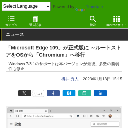
Powered by
Translate
窓の杜
インターネット
Webブラウザー
Windows
カテゴリ
過去記事
検索
Impressサイト
ニュース
「Microsoft Edge 109」が正式版に ～ルートスト
アをOSから「Chromium」へ移行
Windows 7/8.1のサポートは本バージョンが最後。多数の脆弱
性も修正
樽井 秀人
2023年1月13日 15:15
リスト