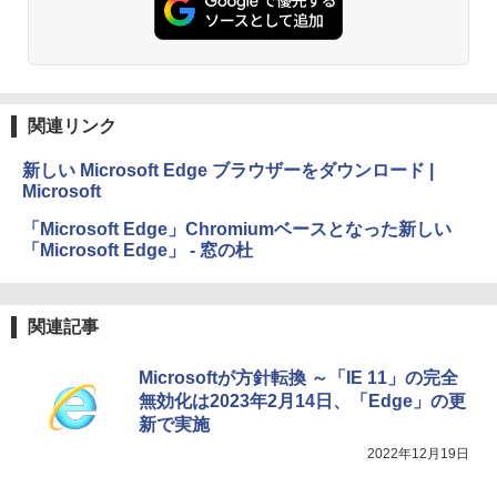
めのAIコーディング入門シリーズ
ション (32GB) 7インチディスプレイ、明
るさ自動調整、色調調節ライト、12週間
持続バッテリー、広告なし、メタリック
￥99
ブラック
￥32,980
FM TOWNS ハイパー・カタログ: 本体ハ
関連リンク
ードウェア・市販ソフトウェアのパーフ
ェクトリストと最新エミュレータ紹介
Amazon Kindle Colorsoft | 16GBストレ
新しい Microsoft Edge ブラウザーをダウンロード |
ージ、防水、7インチカラーディスプレ
￥1,600
Microsoft
イ、色調調節ライト、最大8週間持続バッ
テリー、広告無し、ブラック (2025年発
「Microsoft Edge」Chromiumベースとなった新しい
売)
「Microsoft Edge」 - 窓の杜
1冊ですべて身につくHTML & CSSとWe
bデザイン入門講座［第2版］
￥39,980
￥2,326
関連記事
New Amazon Kindle Scribe Colorsoft |
11インチカラーディスプレイ、64GBスト
Microsoftが方針転換 ～「IE 11」の完全
レージ、ノート機能搭載、明るさ自動調
無効化は2023年2月14日、「Edge」の更
整、色調調節ライト、プレミアムペン付
き、グラファイト
新で実施
2022年12月19日
￥115,980