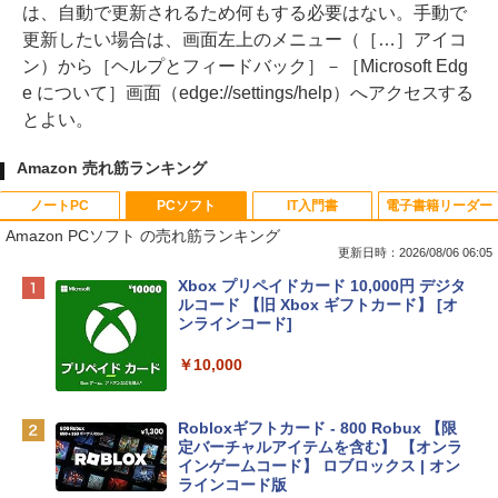
は、自動で更新されるため何もする必要はない。手動で
更新したい場合は、画面左上のメニュー（［…］アイコ
ン）から［ヘルプとフィードバック］－［Microsoft Edg
e について］画面（edge://settings/help）へアクセスする
とよい。
Amazon 売れ筋ランキング
ノートPC
PCソフト
IT入門書
電子書籍リーダー
Amazon PCソフト の売れ筋ランキング
更新日時：2026/08/06 06:05
Apple 2026 MacBook Neo A18 Proチッ
Xbox プリペイドカード 10,000円 デジタ
プ搭載13インチノートブック：AIとAppl
ルコード 【旧 Xbox ギフトカード】 [オ
e Intelligenceのために設計、Liquid Ret
ンラインコード]
inaディスプレイ、8GBユニファイドメモ
リ、512GB SSDストレージ、1080p Fac
￥10,000
eTime HDカメラ、Touch ID - インディ
ゴ
Robloxギフトカード - 800 Robux 【限
￥137,800
定バーチャルアイテムを含む】 【オンラ
インゲームコード】 ロブロックス | オン
ラインコード版