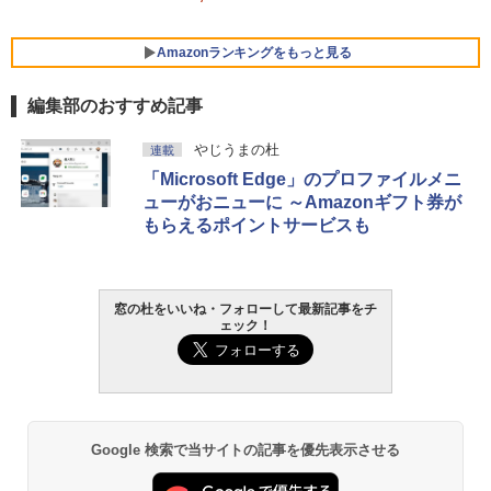
FMV ノートパソコン WE1-K3 (MS 365 P
ersonal/Copilotキー搭載/Win 11/15.6型/
Amazonランキングをもっと見る
Core i5/16GB/SSD 512GB/ホワイト) FM
VWK3E15W_AZ
編集部のおすすめ記事
￥119,800
生成AIパスポート公式テキスト 第４版
Amazon Kindle Paperwhite (16GB) 7イ
やじうまの杜
連載
ンチディスプレイ、色調調節ライト、12
「Microsoft Edge」のプロファイルメニ
週間持続バッテリー、広告なし、ブラッ
￥1,766
ク
ューがおニューに ～Amazonギフト券が
もらえるポイントサービスも
￥27,980
AIイラスト表現辞典: 思い通りの絵を引き
出す プロンプトの言葉 AI画像生成シリー
Amazon Kindle - 目に優しい、かさばら
窓の杜をいいね・フォローして最新記事をチ
ズ (はぴーイラストLabo)
ない、大きな画面で読みやすい、6週間持
ェック！
続バッテリー、6インチディスプレイ電子
書籍リーダー、ブラック、16GB、広告な
￥99
し
￥19,980
ClaudeCode いちばんやさしい 教科書:
非エンジニア 初心者 素人 でも安心 使い
Google 検索で当サイトの記事を優先表示させる
方 マニュアル AI副業にもコンテンツ作成
にもKindle出版にも！ 非エンジニアのた
Kindle Paperwhite シグニチャーエディ