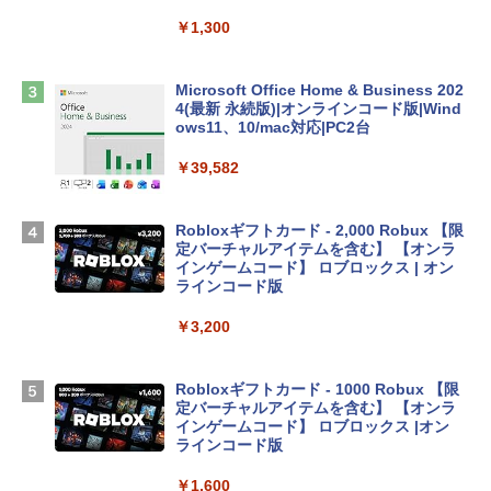
tomtoc 360°保護 15.6 16インチ パソコ
ンケース Dell NEC Lavie ASUS HP dyna
￥1,300
book Lenovo対応
￥2,952
Microsoft Office Home & Business 202
4(最新 永続版)|オンラインコード版|Wind
ows11、10/mac対応|PC2台
Apple 2026 MacBook Air M5チップ搭載
13インチノートブック：AIとApple Intell
￥39,582
igence、13.6インチLiquid Retinaディ
スプレイ、24GBユニファイドメモリ、1
TB SSD、12MPセンターフレームカメ
Robloxギフトカード - 2,000 Robux 【限
ラ、Touch ID - スカイブルー + 3年延長
定バーチャルアイテムを含む】 【オンラ
AppleCare+ for 13インチMacBook Air
インゲームコード】 ロブロックス | オン
(M5)|ダウンロード版
ラインコード版
￥331,701
￥3,200
【Amazon.co.jp限定】 HP ノートパソコ
Robloxギフトカード - 1000 Robux 【限
ン 15-fd 15.6インチ 16GBメモリ 512GB
定バーチャルアイテムを含む】 【オンラ
SSD インテル Core 5
インゲームコード】 ロブロックス |オン
ラインコード版
￥129,800
￥1,600