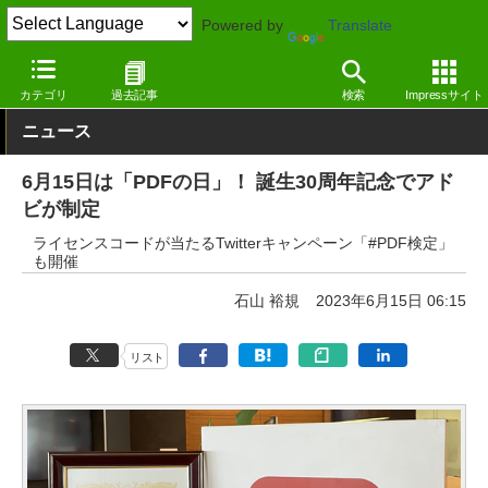
Powered by
Translate
窓の杜
オフィス・ドキュメント
ドキュメント
Windows
カテゴリ
過去記事
検索
Impressサイト
ニュース
6月15日は「PDFの日」！ 誕生30周年記念でアド
ビが制定
ライセンスコードが当たるTwitterキャンペーン「#PDF検定」
も開催
石山 裕規
2023年6月15日 06:15
リスト