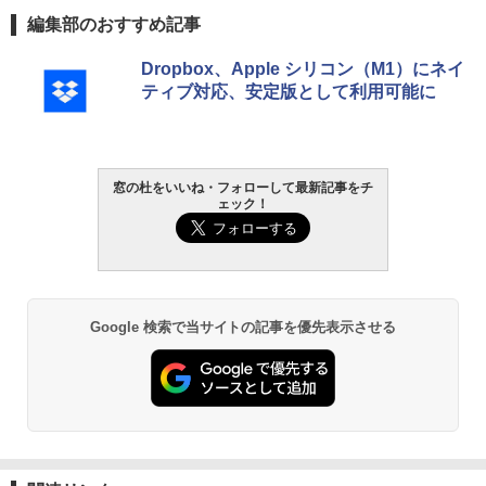
編集部のおすすめ記事
Robloxギフトカード - 800 Robux 【限
生成AIパスポート公式テキスト 第４版
Amazon Kindle Paperwhite (16GB) 7イ
Dropbox、Apple シリコン（M1）にネイ
定バーチャルアイテムを含む】 【オンラ
ンチディスプレイ、色調調節ライト、12
ティブ対応、安定版として利用可能に
インゲームコード】 ロブロックス | オン
週間持続バッテリー、広告なし、ブラッ
￥1,766
ラインコード版
ク
￥1,300
￥22,980
窓の杜をいいね・フォローして最新記事をチ
AIイラスト表現辞典: 思い通りの絵を引き
ェック！
出す プロンプトの言葉 AI画像生成シリー
Microsoft Office Home & Business 202
Amazon Kindle - 目に優しい、かさばら
ズ (はぴーイラストLabo)
4(最新 永続版)|オンラインコード版|Wind
ない、大きな画面で読みやすい、6週間持
ows11、10/mac対応|PC2台
続バッテリー、6インチディスプレイ電子
書籍リーダー、ブラック、16GB、広告な
￥480
し
￥39,582
Google 検索で当サイトの記事を優先表示させる
￥16,980
ClaudeCode いちばんやさしい 教科書:
非エンジニア 初心者 素人 でも安心 使い
Robloxギフトカード - 2,000 Robux 【限
方 マニュアル AI副業にもコンテンツ作成
定バーチャルアイテムを含む】 【オンラ
にもKindle出版にも！ 非エンジニアのた
インゲームコード】 ロブロックス | オン
Kindle Paperwhite シグニチャーエディ
めのAIコーディング入門シリーズ
ラインコード版
ション (32GB) 7インチディスプレイ、明
るさ自動調整、色調調節ライト、12週間
持続バッテリー、広告なし、メタリック
￥99
￥3,200
ブラック