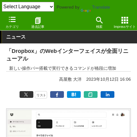
Powered by
Translate
窓の杜
インターネット
クラウド
Webサービス
カテゴリ
過去記事
検索
Impressサイト
ニュース
「Dropbox」のWebインターフェイスが全面リニ
ューアル
新しい操作バー搭載で実行できるコマンドが格段に増加
高屋敷 大洋
2023年10月12日 16:06
リスト