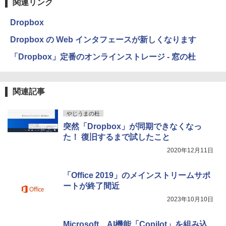
関連リンク
￥27,980
1冊ですべて身につくHTML & CSSとWe
Robloxギフトカード - 1000 Robux 【限
bデザイン入門講座［第2版］
定バーチャルアイテムを含む】 【オンラ
Dropbox
インゲームコード】 ロブロックス |オン
ラインコード版
Amazon Kindle Colorsoft | 16GBストレ
￥2,326
Dropbox の Web インタフェースが新しくなります
ージ、防水、7インチカラーディスプレ
イ、色調調節ライト、最大8週間持続バッ
「Dropbox」定番のオンラインストレージ - 窓の杜
￥1,600
テリー、広告無し、ブラック (2025年発
売)
FM TOWNS ハイパー・カタログ: 本体ハ
ードウェア・市販ソフトウェアのパーフ
Windows版 | Minecraft (マインクラフ
関連記事
￥31,980
ェクトリストと最新エミュレータ紹介
ト): Java & Bedrock Edition | オンライ
ンコード版
￥1,600
やじうまの杜
New Amazon Kindle Scribe Colorsoft |
￥3,600
突然「Dropbox」が同期できなくなっ
11インチカラーディスプレイ、64GBスト
た！ 復旧するまで試したこと
レージ、ノート機能搭載、明るさ自動調
整、色調調節ライト、プレミアムペン付
2020年12月11日
き、グラファイト
￥115,980
「Office 2019」のメインストリームサポ
ートが終了間近
2023年10月10日
Microsoft、AI機能「Copilot」を組み込