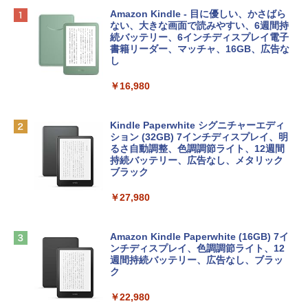
Apple 2026 MacBook Neo A18 Proチッ
Robloxギフトカード - 800 Robux 【限
生成AIパスポート公式テキスト 第４版
Amazon Kindle - 目に優しい、かさばら
プ搭載13インチノートブック：AIとAppl
定バーチャルアイテムを含む】 【オンラ
ない、大きな画面で読みやすい、6週間持
e Intelligenceのために設計、Liquid Ret
インゲームコード】 ロブロックス | オン
続バッテリー、6インチディスプレイ電子
￥1,766
inaディスプレイ、8GBユニファイドメモ
ラインコード版
書籍リーダー、マッチャ、16GB、広告な
リ、256GB SSDストレージ、1080p Fac
し
eTime HDカメラ - インディゴ
￥1,300
￥16,980
￥119,800
1冊ですべて身につくHTML & CSSとWe
bデザイン入門講座［第2版］
Robloxギフトカード - 2,000 Robux 【限
定バーチャルアイテムを含む】 【オンラ
Kindle Paperwhite シグニチャーエディ
tomtoc 360°保護 15.6 16インチ パソコ
インゲームコード】 ロブロックス | オン
ション (32GB) 7インチディスプレイ、明
￥1,292
ンケース Dell NEC Lavie ASUS HP dyna
ラインコード版
るさ自動調整、色調調節ライト、12週間
book Lenovo対応
持続バッテリー、広告なし、メタリック
ブラック
￥3,200
￥2,952
ClaudeCode いちばんやさしい 教科書:
￥27,980
非エンジニア 初心者 素人 でも安心 使い
方 マニュアル AI副業にもコンテンツ作成
Robloxギフトカード - 1000 Robux 【限
にもKindle出版にも！ 非エンジニアのた
【Amazon.co.jp限定】 HP ノートパソコ
定バーチャルアイテムを含む】 【オンラ
めのAIコーディング入門シリーズ
ン 15-fd 15.6インチ 16GBメモリ 512GB
インゲームコード】 ロブロックス |オン
Amazon Kindle Paperwhite (16GB) 7イ
SSD インテル Core 5
ラインコード版
ンチディスプレイ、色調調節ライト、12
￥99
週間持続バッテリー、広告なし、ブラッ
ク
￥129,800
￥1,600
￥22,980
AIイラスト表現辞典: 思い通りの絵を引き