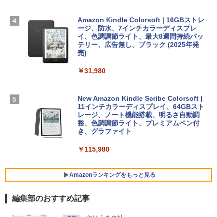
出す プロンプトの言葉 AI画像生成シリー
Apple 2026 MacBook Air M5チップ搭載
Microsoft Office Home & Business 202
ズ (はぴーイラストLabo)
13インチノートブック：AIとApple Intell
4(最新 永続版)|オンラインコード版|Wind
igence、13.6インチLiquid Retinaディ
ows11、10/mac対応|PC2台
Amazon Kindle Colorsoft | 16GBストレ
￥480
スプレイ、16GBユニファイドメモリ、1
ージ、防水、7インチカラーディスプレ
TB SSDストレージ、12MPセンターフレ
イ、色調調節ライト、最大8週間持続バッ
￥39,582
ームカメラ、日本語キーボード、Touch I
テリー、広告無し、ブラック (2025年発
D - シルバー
売)
FM TOWNS ハイパー・カタログ: 本体ハ
ードウェア・市販ソフトウェアのパーフ
Robloxギフトカード - 10,000 Robux
￥261,414
￥31,980
ェクトリストと最新エミュレータ紹介
【限定バーチャルアイテムを含む】 【オ
ンラインゲームコード】 ロブロックス |
￥1,600
オンラインコード版
【Amazon.co.jp限定】ASUS ノートパソ
New Amazon Kindle Scribe Colorsoft |
コン Vivobook 15 M1502NAQ 15.6イン
11インチカラーディスプレイ、64GBスト
￥14,500
チ AMD Ryzen 7 170 メモリ16GB SSD 5
レージ、ノート機能搭載、明るさ自動調
12GB Microsoft 365 Personal (24か月
整、色調調節ライト、プレミアムペン付
版) 搭載 Windows 11 重量1.7kg Wi-Fi 6
き、グラファイト
E クワイエットブルー M1502NAQ-R716
5BUWS
￥115,980
￥109,800
Amazonランキングをもっと見る
編集部のおすすめ記事