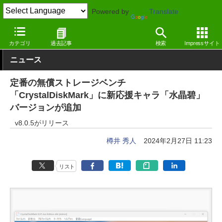
Powered by
Translate
窓の杜
システム・ファイル
ハードウェア
Windows
カテゴリ
過去記事
検索
Impressサイト
ニュース
定番の無償ストレージベンチ
「CrystalDiskMark」に新応援キャラ「水晶碧」
バージョンが追加
v8.0.5がリリース
樽井 秀人
2024年2月27日 11:23
リスト