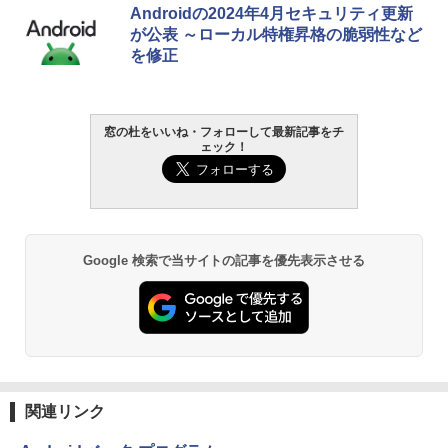
生成AIパスポート公式テキスト 第４版
Amazon Kindle Paperwhite (16GB) 7イ
Androidの2024年4月セキュリティ更新
ンチディスプレイ、色調調節ライト、12
が公表 ～ローカル特権昇格の脆弱性など
週間持続バッテリー、広告なし、ブラッ
￥1,766
を修正
ク
￥22,980
AIイラスト表現辞典: 思い通りの絵を引き
窓の杜をいいね・フォローして最新記事をチ
ェック！
出す プロンプトの言葉 AI画像生成シリー
Amazon Kindle - 目に優しい、かさばら
ズ (はぴーイラストLabo)
ない、大きな画面で読みやすい、6週間持
続バッテリー、6インチディスプレイ電子
書籍リーダー、ブラック、16GB、広告な
￥480
し
￥16,980
ClaudeCode いちばんやさしい 教科書:
Google 検索で当サイトの記事を優先表示させる
非エンジニア 初心者 素人 でも安心 使い
方 マニュアル AI副業にもコンテンツ作成
にもKindle出版にも！ 非エンジニアのた
Kindle Paperwhite シグニチャーエディ
めのAIコーディング入門シリーズ
ション (32GB) 7インチディスプレイ、明
るさ自動調整、色調調節ライト、12週間
持続バッテリー、広告なし、メタリック
￥99
ブラック
関連リンク
￥27,980
1冊ですべて身につくHTML & CSSとWe
bデザイン入門講座［第2版］