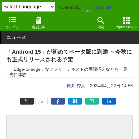
Powered by
Translate
窓の杜
システム・ファイル
システム
Android
カテゴリ
過去記事
検索
Impressサイト
ニュース
「Android 15」が初めてベータ版に到達 ～今秋に
も正式リリースされる予定
「Edge-to-edge」なアプリ、テキストの両端揃えなどを一足
先に体験
樽井 秀人
2024年4月22日 14:56
リスト