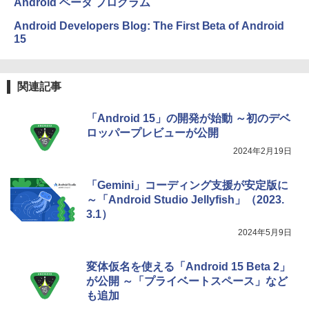
Android ベータ プログラム
Amazon Kindle Colorsoft | 16GBストレ
￥1,292
Android Developers Blog: The First Beta of Android
ージ、防水、7インチカラーディスプレ
15
イ、色調調節ライト、最大8週間持続バッ
テリー、広告無し、ブラック (2025年発
売)
FM TOWNS ハイパー・カタログ: 本体ハ
ードウェア・市販ソフトウェアのパーフ
関連記事
￥31,980
ェクトリストと最新エミュレータ紹介
￥1,600
「Android 15」の開発が始動 ～初のデベ
New Amazon Kindle Scribe Colorsoft |
ロッパープレビューが公開
11インチカラーディスプレイ、64GBスト
2024年2月19日
レージ、ノート機能搭載、明るさ自動調
整、色調調節ライト、プレミアムペン付
き、グラファイト
「Gemini」コーディング支援が安定版に
～「Android Studio Jellyfish」（2023.
￥115,980
3.1）
2024年5月9日
変体仮名を使える「Android 15 Beta 2」
が公開 ～「プライベートスペース」など
も追加