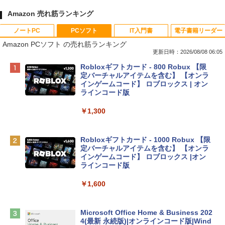
Amazon 売れ筋ランキング
ノートPC
PCソフト
IT入門書
電子書籍リーダー
Amazon PCソフト の売れ筋ランキング
更新日時：2026/08/08 06:05
Apple 2026 MacBook Neo A18 Proチッ
Robloxギフトカード - 800 Robux 【限
プ搭載13インチノートブック：AIとAppl
定バーチャルアイテムを含む】 【オンラ
e Intelligence、Liquid Retinaディスプ
インゲームコード】 ロブロックス | オン
レイ、8GBメモリ、512GB SSD、1080p
ラインコード版
FaceTime HDカメラ、Touch ID - インデ
ィゴ + 3年延長 AppleCare+ for 13インチ
￥1,300
MacBook Neo(A18 Pro)|ダウンロード版
￥162,598
Robloxギフトカード - 1000 Robux 【限
定バーチャルアイテムを含む】 【オンラ
インゲームコード】 ロブロックス |オン
tomtoc 360°保護 15.6 16インチ パソコ
ラインコード版
ンケース Dell NEC Lavie ASUS HP dyna
book Lenovo対応
￥1,600
￥2,952
Microsoft Office Home & Business 202
4(最新 永続版)|オンラインコード版|Wind