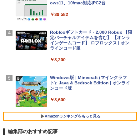
Apple 2026 MacBook Air M5チップ搭載
ows11、10/mac対応|PC2台
13インチノートブック：AIとApple Intell
igence、13.6インチLiquid Retinaディ
￥39,582
スプレイ、16GBユニファイドメモリ、1
TB SSDストレージ、12MPセンターフレ
ームカメラ、日本語キーボード、Touch I
Robloxギフトカード - 2,000 Robux 【限
D - シルバー
定バーチャルアイテムを含む】 【オンラ
インゲームコード】 ロブロックス | オン
￥261,414
ラインコード版
￥3,200
【Amazon.co.jp限定】 HP ノートパソコ
ン 15-fd 15.6インチ 16GBメモリ 512GB
SSD インテル Core 5
Windows版 | Minecraft (マインクラフ
ト): Java & Bedrock Edition | オンライ
￥129,800
ンコード版
￥3,600
FMV ノートパソコン WE1-K3 (MS 365 P
ersonal/Copilotキー搭載/Win 11/15.6型/
Core i5/16GB/SSD 512GB/ホワイト) FM
Amazonランキングをもっと見る
VWK3E15W_AZ
編集部のおすすめ記事
￥139,880