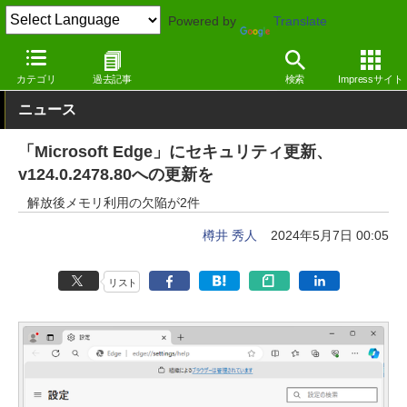
Powered by
Translate
窓の杜
セキュリティ
脆弱性
Windows
カテゴリ
過去記事
検索
Impressサイト
ニュース
「Microsoft Edge」にセキュリティ更新、
v124.0.2478.80への更新を
解放後メモリ利用の欠陥が2件
樽井 秀人
2024年5月7日 00:05
リスト