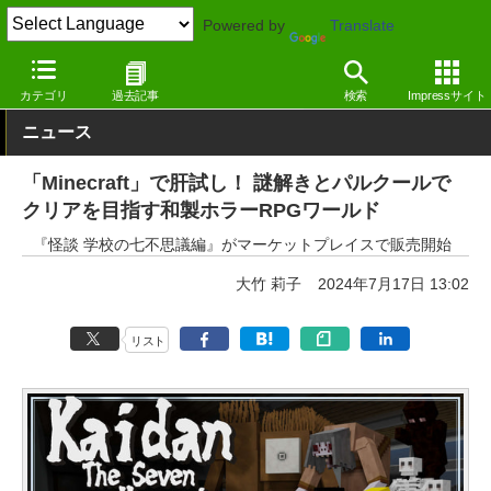
Powered by
Translate
窓の杜
エンタメ
ゲーム
Windows
カテゴリ
過去記事
検索
Impressサイト
ニュース
「Minecraft」で肝試し！ 謎解きとパルクールで
クリアを目指す和製ホラーRPGワールド
『怪談 学校の七不思議編』がマーケットプレイスで販売開始
大竹 莉子
2024年7月17日 13:02
リスト