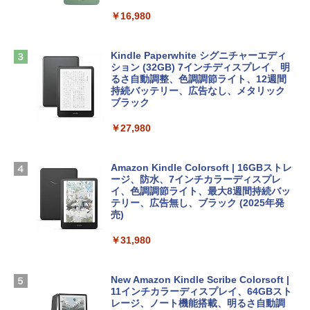
￥1,600
￥2,952
￥16,980
ClaudeCode いちばんやさしい 教科書:
非エンジニア 初心者 素人 でも安心 使い
方 マニュアル AI副業にもコンテンツ作成
Microsoft Office Home & Business 202
にもKindle出版にも！ 非エンジニアのた
Apple 2026 MacBook Air M5チップ搭載
4(最新 永続版)|オンラインコード版|Wind
Kindle Paperwhite シグニチャーエディ
めのAIコーディング入門シリーズ
13インチノートブック：AIとApple Intell
ows11、10/mac対応|PC2台
ション (32GB) 7インチディスプレイ、明
igence、13.6インチLiquid Retinaディ
るさ自動調整、色調調節ライト、12週間
スプレイ、16GBユニファイドメモリ、1
持続バッテリー、広告なし、メタリック
￥99
￥39,582
TB SSDストレージ、12MPセンターフレ
ブラック
ームカメラ、日本語キーボード、Touch I
D - ミッドナイト
￥27,980
1冊ですべて身につくHTML & CSSとWe
Robloxギフトカード - 2,000 Robux 【限
bデザイン入門講座［第2版］
定バーチャルアイテムを含む】 【オンラ
￥278,800
インゲームコード】 ロブロックス | オン
ラインコード版
Amazon Kindle Colorsoft | 16GBストレ
￥1,292
ージ、防水、7インチカラーディスプレ
【Amazon.co.jp限定】 HP ノートパソコ
イ、色調調節ライト、最大8週間持続バッ
￥3,200
ン 15-fd 15.6インチ 16GBメモリ 512GB
テリー、広告無し、ブラック (2025年発
SSD インテル Core 5
売)
FM TOWNS ハイパー・カタログ: 本体ハ
ードウェア・市販ソフトウェアのパーフ
Windows版 | Minecraft (マインクラフ
￥129,800
￥31,980
ェクトリストと最新エミュレータ紹介
ト): Java & Bedrock Edition | オンライ
ンコード版
￥1,600
FMV ノートパソコン WE1-K3 (MS 365 P
New Amazon Kindle Scribe Colorsoft |
￥3,600
ersonal/Copilotキー搭載/Win 11/15.6型/
11インチカラーディスプレイ、64GBスト
Core i5/16GB/SSD 512GB/ホワイト) FM
レージ、ノート機能搭載、明るさ自動調