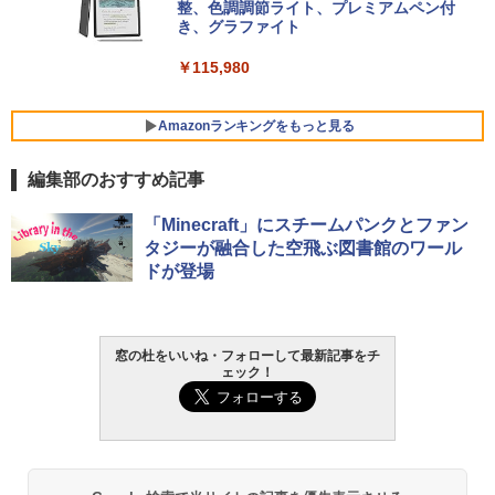
VWK3E15W_AZ
整、色調調節ライト、プレミアムペン付
き、グラファイト
￥139,880
￥115,980
Amazonランキングをもっと見る
編集部のおすすめ記事
「Minecraft」にスチームパンクとファン
タジーが融合した空飛ぶ図書館のワール
ドが登場
窓の杜をいいね・フォローして最新記事をチ
ェック！