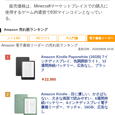
販売価格は、Minecraftマーケットプレイスでの購入に
使用するゲーム内通貨で830マインコインとなってい
る。
Amazon 売れ筋ランキング
ノートPC
PCソフト
IT入門書
電子書籍リーダー
Amazon 電子書籍リーダー の売れ筋ランキング
更新日時：2026/08/08 18:05
Apple 2026 MacBook Neo A18 Proチッ
Robloxギフトカード - 800 Robux 【限
生成AIパスポート公式テキスト 第４版
Amazon Kindle Paperwhite (16GB) 7イ
プ搭載13インチノートブック：AIとAppl
定バーチャルアイテムを含む】 【オンラ
ンチディスプレイ、色調調節ライト、12
e Intelligenceのために設計、Liquid Ret
インゲームコード】 ロブロックス | オン
週間持続バッテリー、広告なし、ブラッ
￥1,766
inaディスプレイ、8GBユニファイドメモ
ラインコード版
ク
リ、512GB SSDストレージ、1080p Fac
eTime HDカメラ、Touch ID - シルバー
￥1,300
￥22,980
￥131,111
AIイラスト表現辞典: 思い通りの絵を引き
出す プロンプトの言葉 AI画像生成シリー
Robloxギフトカード - 1000 Robux 【限
Amazon Kindle - 目に優しい、かさばら
ズ (はぴーイラストLabo)
定バーチャルアイテムを含む】 【オンラ
ない、大きな画面で読みやすい、6週間持
tomtoc 360°保護 15.6 16インチ パソコ
インゲームコード】 ロブロックス |オン
続バッテリー、6インチディスプレイ電子
ンケース Dell NEC Lavie ASUS HP dyna
ラインコード版
書籍リーダー、マッチャ、16GB、広告な
￥480
book Lenovo対応
し