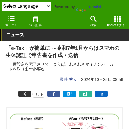
Powered by
Translate
窓の杜
オフィス・ドキュメント
オフィス
カテゴリ
過去記事
検索
Impressサイト
ニュース
「e-Tax」が簡単に ～令和7年1月からはスマホの
生体認証で申告書を作成・送信
一度設定を完了させてしまえば、わざわざマイナンバーカー
ドを取り出す必要なし
樽井 秀人
2024年10月25日 09:58
リスト