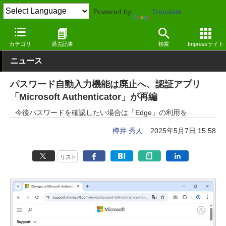
Powered by
Translate
窓の杜
セキュリティ
セキュリティ
iOS
カテゴリ
過去記事
検索
Impressサイト
ニュース
パスワード自動入力機能は廃止へ、認証アプリ
「Microsoft Authenticator」が再編
今後パスワードを確認したい場合は「Edge」の利用を
樽井 秀人
2025年5月7日 15:58
リスト