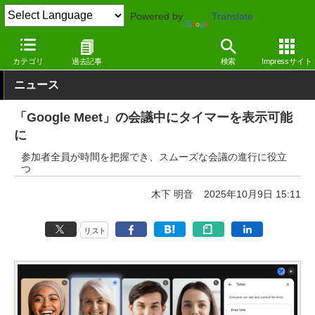
Powered by
Translate
窓の杜
オフィス・ドキュメント
オフィス
Webサービス
カテゴリ
過去記事
検索
Impressサイト
ニュース
「Google Meet」の会議中にタイマーを表示可能
に
参加者全員が時間を把握でき、スムーズな会議の進行に役立
つ
木下 明音
2025年10月9日 15:11
リスト