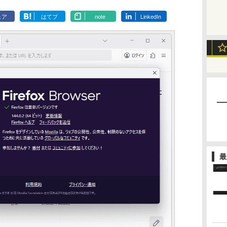
ェア
はてブ
note
LinkedIn
最