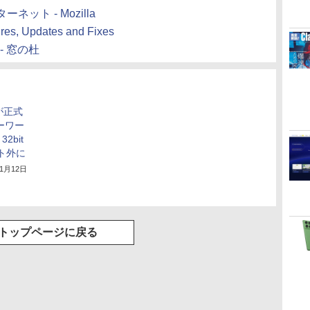
ト - Mozilla
ures, Updates and Fixes
- 窓の杜
」が正式
ーワー
2bit
ート外に
11月12日
トップページに戻る