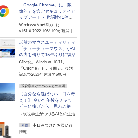
「Google Chrome」に「致
命的」を含むセキュリティア
ップデート ～脆弱性41件に
対処
Windows/Mac環境には
v151.0.7922.108/.109が展開中
老舗のマウスユーティリティ
「チューチューマウス」がAI
の力を借りて15年ぶりに復活
64bit化、Windows 10/11、
「Chrome」も走り回る。復活
記念で2026年末まで500円
現役学生がつづるAIとの生活
【自分なら選ばない一日を考
えて】 空いた午後をチャッ
ピーに捧げたら、思わぬ絶景
に出会った話
～現役学生がつづるAIとの生活
本日みつけたお買い得
連載
情報