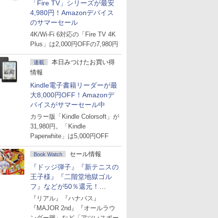
「Fire TV」シリーズが最安
4,980円！Amazonデバイス
のサマーセール
4K/Wi-Fi 6対応の「Fire TV 4K
Plus」は2,000円OFFの7,980円
本日みつけたお買い得
連載
情報
Kindle電子書籍リーダーが最
大8,000円OFF！Amazonデ
バイスがサマーセール中
カラー版「Kindle Colorsoft」が
31,980円。「Kindle
Paperwhite」は5,000円OFF
セール情報
Book Watch
『ドッジ弾子』『新テニスの
王子様』『二階堂地獄ゴル
フ』などが50％還元！
Amazonマンガ週末セール
『リアル』『ハナバス』
『MAJOR 2nd』『オールラウ
ンダー廻』など「アツいスポー