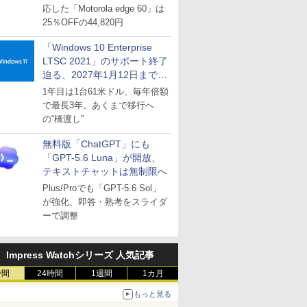
応した「Motorola edge 60」は
25％OFFの44,820円
「Windows 10 Enterprise
LTSC 2021」のサポート終了
迫る、2027年1月12日まで
～ESUは9月1日から販売
1年目は1台61米ドル、毎年倍額
で最長3年。あくまで移行へ
の“橋渡し”
無料版「ChatGPT」にも
「GPT-5.6 Luna」が開放、
テキストチャットは無制限へ
Plus/Proでも「GPT-5.6 Sol」
が強化、即答・熟考をスライダ
ーで調整
Impress Watchシリーズ 人気記事
時間
24時間
1週間
1カ月
もっと見る