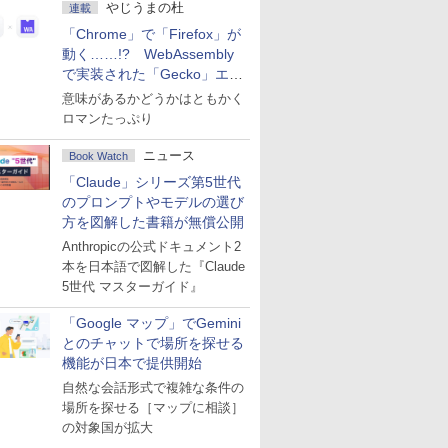
やじうまの杜
連載
「Chrome」で「Firefox」が
動く……!? WebAssembly
で実装された「Gecko」エン
ジン
意味があるかどうかはともかく
ロマンたっぷり
ニュース
Book Watch
「Claude」シリーズ第5世代
のプロンプトやモデルの選び
方を図解した書籍が無償公開
Anthropicの公式ドキュメント2
本を日本語で図解した『Claude
5世代 マスターガイド』
「Google マップ」でGemini
とのチャットで場所を探せる
機能が日本で提供開始
自然な会話形式で複雑な条件の
場所を探せる［マップに相談］
の対象国が拡大