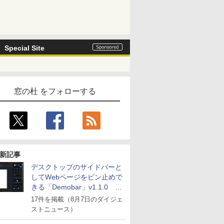
Special Site
窓の杜 をフォローする
新記事
デスクトップのサイドバーと
してWebページをピン止めで
きる「Demobar」v1.1.0 ほ
か
17件を掲載（8月7日のダイジェ
ストニュース）