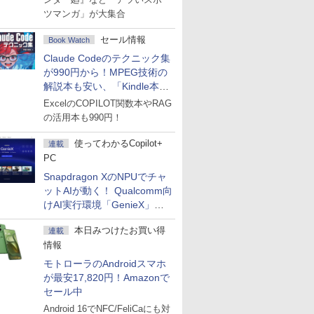
ツマンガ」が大集合
セール情報
Book Watch
Claude Codeのテクニック集
が990円から！MPEG技術の
解説本も安い、「Kindle本サ
マーセール」第2弾開始！
ExcelのCOPILOT関数本やRAG
の活用本も990円！
使ってわかるCopilot+
連載
PC
Snapdragon XのNPUでチャ
ットAIが動く！ Qualcomm向
けAI実行環境「GenieX」を
試してみた
本日みつけたお買い得
連載
情報
モトローラのAndroidスマホ
が最安17,820円！Amazonで
セール中
Android 16でNFC/FeliCaにも対