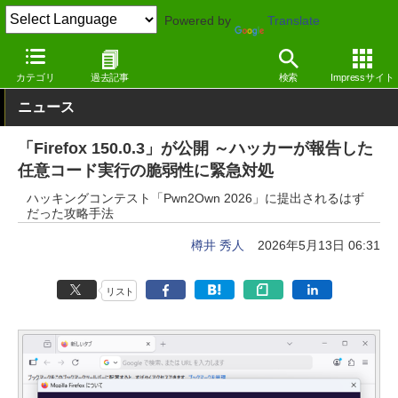
Powered by
Translate
窓の杜
インターネット
Webブラウザー
Windows
カテゴリ
過去記事
検索
Impressサイト
ニュース
「Firefox 150.0.3」が公開 ～ハッカーが報告した
任意コード実行の脆弱性に緊急対処
ハッキングコンテスト「Pwn2Own 2026」に提出されるはず
だった攻略手法
樽井 秀人
2026年5月13日 06:31
リスト