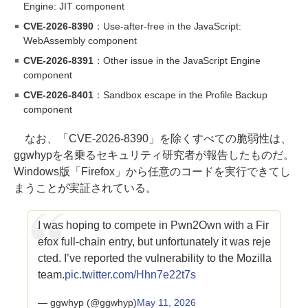
Engine: JIT component
CVE-2026-8390
：Use-after-free in the JavaScript:
WebAssembly component
CVE-2026-8391
：Other issue in the JavaScript Engine
component
CVE-2026-8401
：Sandbox escape in the Profile Backup
component
なお、「CVE-2026-8390」を除くすべての脆弱性は、
ggwhypを名乗るセキュリティ研究者が報告したものだ。
Windows版「Firefox」から任意のコードを実行できてし
まうことが実証されている。
I was hoping to compete in Pwn2Own with a Fir
efox full-chain entry, but unfortunately it was reje
cted. I’ve reported the vulnerability to the Mozilla
team.
pic.twitter.com/Hhn7e22t7s
— ggwhyp (@ggwhyp)
May 11, 2026