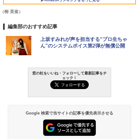
Amazonランキングをもっと見る
￥139,880
（柳 英俊）
生成AIパスポート公式テキスト 第４版
Amazon Kindle - 目に優しい、かさばら
編集部のおすすめ記事
ない、大きな画面で読みやすい、6週間持
続バッテリー、6インチディスプレイ電子
￥1,766
上坂すみれが声を担当する“プロ生ちゃ
書籍リーダー、マッチャ、16GB、広告な
ん”のシステムボイス第2弾が無償公開
し
￥16,980
1冊ですべて身につくHTML & CSSとWe
bデザイン入門講座［第2版］
窓の杜をいいね・フォローして最新記事をチ
Kindle Paperwhite シグニチャーエディ
ェック！
ション (32GB) 7インチディスプレイ、明
￥1,292
るさ自動調整、色調調節ライト、12週間
持続バッテリー、広告なし、メタリック
ブラック
ClaudeCode いちばんやさしい 教科書:
￥27,980
非エンジニア 初心者 素人 でも安心 使い
Google 検索で当サイトの記事を優先表示させる
方 マニュアル AI副業にもコンテンツ作成
にもKindle出版にも！ 非エンジニアのた
めのAIコーディング入門シリーズ
Amazon Kindle Paperwhite (16GB) 7イ
ンチディスプレイ、色調調節ライト、12
￥99
週間持続バッテリー、広告なし、ブラッ