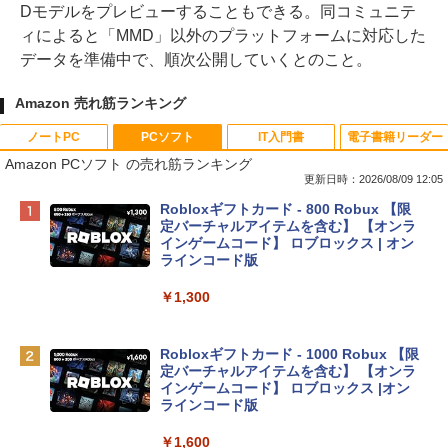
Dモデルをプレビューすることもできる。同コミュニテ
ィによると「MMD」以外のプラットフォームに対応した
データを準備中で、順次公開していくとのこと。
Amazon 売れ筋ランキング
ノートPC
PCソフト
IT入門書
電子書籍リーダー
Amazon PCソフト の売れ筋ランキング
更新日時：2026/08/09 12:05
Apple 2026 MacBook Neo A18 Proチッ
Robloxギフトカード - 800 Robux 【限
プ搭載13インチノートブック：AIとAppl
定バーチャルアイテムを含む】 【オンラ
e Intelligenceのために設計、Liquid Ret
インゲームコード】 ロブロックス | オン
inaディスプレイ、8GBユニファイドメモ
ラインコード版
リ、256GB SSDストレージ、1080p Fac
eTime HDカメラ - インディゴ
￥1,300
￥119,800
Robloxギフトカード - 1000 Robux 【限
定バーチャルアイテムを含む】 【オンラ
tomtoc 360°保護 15.6 16インチ パソコ
インゲームコード】 ロブロックス |オン
ンケース Dell NEC Lavie ASUS HP dyna
ラインコード版
book Lenovo対応
￥1,600