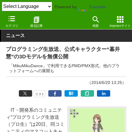
Powered by
Translate
窓の杜
エンタメ
エンタメ
その他
カテゴリ
過去記事
検索
Impressサイト
ニュース
プログラミング生放送、公式キャラクター“暮井
慧”の3Dモデルを無償公開
「MikuMikuDance」で利用できるPMD/PMX形式。他のプラ
ットフォームへの展開も
（2014/6/20 13:25）
リスト
IT・開発系のコミュニテ
ィ“プログラミング生放送
（プロ生）”は20日、同コミ
ュニティのマスコットキャ