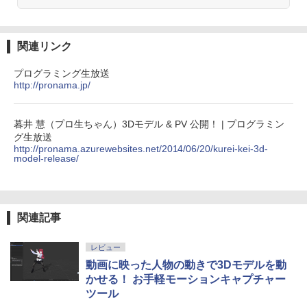
ク
￥22,980
AIイラスト表現辞典: 思い通りの絵を引き
出す プロンプトの言葉 AI画像生成シリー
関連リンク
ズ (はぴーイラストLabo)
Amazon Kindle Colorsoft | 16GBストレ
プログラミング生放送
￥480
ージ、防水、7インチカラーディスプレ
http://pronama.jp/
イ、色調調節ライト、最大8週間持続バッ
テリー、広告無し、ブラック (2025年発
売)
FM TOWNS ハイパー・カタログ: 本体ハ
暮井 慧（プロ生ちゃん）3Dモデル & PV 公開！ | プログラミン
ードウェア・市販ソフトウェアのパーフ
グ生放送
￥31,980
ェクトリストと最新エミュレータ紹介
http://pronama.azurewebsites.net/2014/06/20/kurei-kei-3d-
model-release/
￥1,600
New Amazon Kindle Scribe Colorsoft |
11インチカラーディスプレイ、64GBスト
レージ、ノート機能搭載、明るさ自動調
整、色調調節ライト、プレミアムペン付
関連記事
き、グラファイト
レビュー
￥115,980
動画に映った人物の動きで3Dモデルを動
かせる！ お手軽モーションキャプチャー
ツール