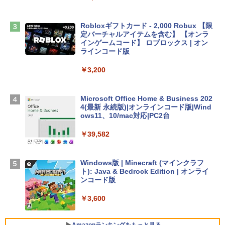
￥2,952
Robloxギフトカード - 2,000 Robux 【限
Apple 2026 MacBook Air M5チップ搭載
定バーチャルアイテムを含む】 【オンラ
13インチノートブック：AIとApple Intell
インゲームコード】 ロブロックス | オン
igence、13.6インチLiquid Retinaディ
ラインコード版
スプレイ、16GBユニファイドメモリ、1
TB SSDストレージ、12MPセンターフレ
￥3,200
ームカメラ、日本語キーボード、Touch I
D - ミッドナイト
Microsoft Office Home & Business 202
￥278,800
4(最新 永続版)|オンラインコード版|Wind
ows11、10/mac対応|PC2台
【Amazon.co.jp限定】 HP ノートパソコ
￥39,582
ン 15-fd 15.6インチ 16GBメモリ 512GB
SSD インテル Core 5
Windows版 | Minecraft (マインクラフ
￥129,800
ト): Java & Bedrock Edition | オンライ
ンコード版
FMV ノートパソコン WE1-K3 (MS 365 P
￥3,600
ersonal/Copilotキー搭載/Win 11/15.6型/
Core i5/16GB/SSD 512GB/ホワイト) FM
VWK3E15W_AZ