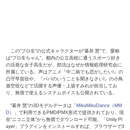
この“プロ生”の公式キャラクターが“暮井 慧”で、愛称
は“プロ生ちゃん”。都内の公立高校に通うスポーツ好き
の活発な女子高生だが、部活はなぜか情報処理研究会に
所属している。声はアニメ『中二病でも恋がしたい!』の
凸守早苗役や、『パパのいうことを聞きなさい!』の小鳥
遊空役などで活躍する声優・上坂すみれが担当してお
り、無償で使えるシステムボイスも公開されている。
“暮井 慧”の3Dモデルデータは「
MikuMikuDance（MM
D）
」で利用できるPMD/PMX形式で提供されており、現
在“ニコニ立体”から無償でダウンロード可能。「Unity Pl
ayer」プラグインをインストールすれば、ブラウザーで3