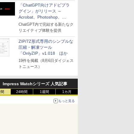
「ChatGPT向けアドビプラ
グイン」がリリース ～
Acrobat、Photoshop、
Premiereなどの機能を1つの
ChatGPT内で完結する新たなク
プラグインに統合
リエイティブ体験を提供
ZIP/7Z形式専用のシンプルな
圧縮・解凍ツール
「OnlyZIP」v1.018 ほか
19件を掲載（8月6日ダイジェス
トニュース）
Impress Watchシリーズ 人気記事
時間
24時間
1週間
1カ月
もっと見る