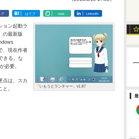
ェア
はてブ
note
LinkedIn
ション起動ラ
」の最新版
dows
トで、現在作者
できる。な
 4が必要。
更点は、スカ
「いもうとランチャー」v1.87
こと。
最