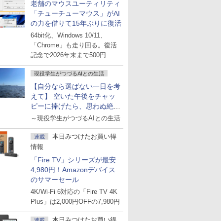
老舗のマウスユーティリティ
「チューチューマウス」がAI
の力を借りて15年ぶりに復活
64bit化、Windows 10/11、
「Chrome」も走り回る。復活
記念で2026年末まで500円
現役学生がつづるAIとの生活
【自分なら選ばない一日を考
えて】 空いた午後をチャッ
ピーに捧げたら、思わぬ絶景
に出会った話
～現役学生がつづるAIとの生活
本日みつけたお買い得
連載
情報
「Fire TV」シリーズが最安
4,980円！Amazonデバイス
のサマーセール
4K/Wi-Fi 6対応の「Fire TV 4K
Plus」は2,000円OFFの7,980円
本日みつけたお買い得
連載