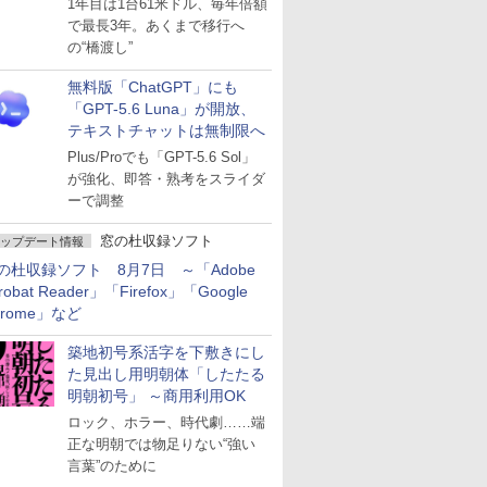
1年目は1台61米ドル、毎年倍額
で最長3年。あくまで移行へ
の“橋渡し”
無料版「ChatGPT」にも
「GPT-5.6 Luna」が開放、
テキストチャットは無制限へ
Plus/Proでも「GPT-5.6 Sol」
が強化、即答・熟考をスライダ
ーで調整
窓の杜収録ソフト
ップデート情報
の杜収録ソフト 8月7日 ～「Adobe
robat Reader」「Firefox」「Google
hrome」など
築地初号系活字を下敷きにし
た見出し用明朝体「したたる
明朝初号」 ～商用利用OK
ロック、ホラー、時代劇……端
正な明朝では物足りない“強い
言葉”のために