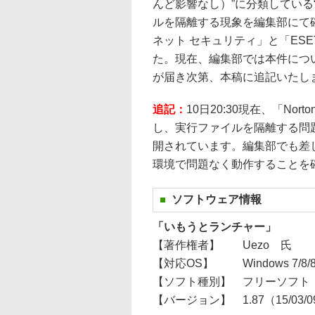
んど影響なし）”に分類している“SO
ルを隔離する現象を編集部にて
ネット セキュリティ」と「ESET 
た。現在、編集部では本件につ
が届き次第、本稿に追記いたし
追記：
10日20:30現在、「Norton 
し、実行ファイルを隔離する問
開されています。編集部でも差し替え
環境で問題なく動作することを
ソフトウェア情報
「いもうとランチャー」
【著作権者】
Uezo 氏
【対応OS】
Windows 7/8/8
【ソフト種別】
フリーソフト
【バージョン】
1.87（15/03/