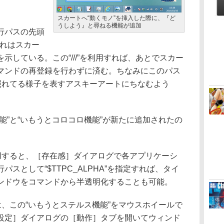
スカートへ“動くモノ”を挿入した際に、『ど
うしよう』と尋ねる機能が追加
行パスの先頭
これはスカー
示している。この“///”を利用すれば、あとでスカー
マンドの再登録を行わずに済む。ちなみにこのパス
が照れてる様子を表すアスキーアートにちなむよう
”と“いもうとコロコロ機能”が新たに追加されたの
用すると、［存在感］ダイアログで各アプリケーシ
スとして“$TTPC_ALPHA”を指定すれば、タイ
ンドウをコマンドから半透明化することも可能。
、この“いもうとステルス機能”をマウスホイールで
設定］ダイアログの［動作］タブを開いてウィンド