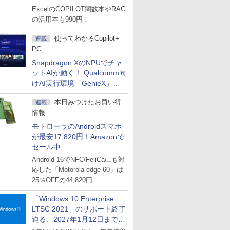
マーセール」第2弾開始！
ExcelのCOPILOT関数本やRAG
の活用本も990円！
使ってわかるCopilot+
連載
PC
Snapdragon XのNPUでチャ
ットAIが動く！ Qualcomm向
けAI実行環境「GenieX」を
試してみた
本日みつけたお買い得
連載
情報
モトローラのAndroidスマホ
が最安17,820円！Amazonで
セール中
Android 16でNFC/FeliCaにも対
応した「Motorola edge 60」は
25％OFFの44,820円
「Windows 10 Enterprise
LTSC 2021」のサポート終了
迫る、2027年1月12日まで
～ESUは9月1日から販売