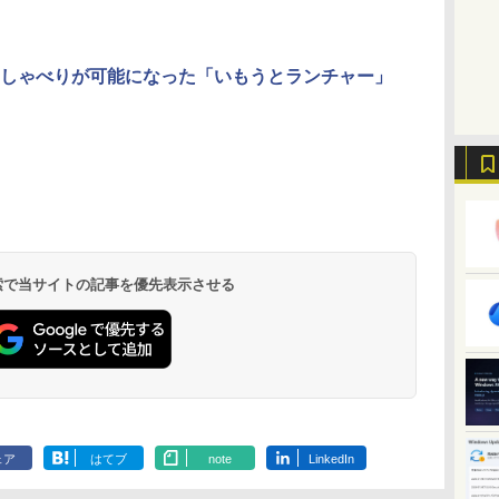
ラ、日本語キーボー
ド、Touch ID - ミッ
ドナイト
しゃべりが可能になった「いもうとランチャー」
ClaudeCode いちば
Kindle Paperwhite
1冊ですべて身につく
Amazon Kindle
FM TOWNS ハイパ
New Amazon Kindle
んやさしい 教科書:
シグニチャーエディ
HTML & CSSとWeb
Colorsoft | 16GBス
ー・カタログ: 本体ハ
Scribe Colorsoft | 11
非エンジニア 初心者
ション (32GB) 7イン
デザイン入門講座
トレージ、防水、7イ
ードウェア・市販ソフ
インチカラーディスプ
持
素人 でも安心 使い方
チディスプレイ、明
［第2版］
ンチカラーディスプ
トウェアのパーフェク
レイ、64GBストレー
￥99
￥27,980
￥2,326
￥31,980
￥1,600
￥115,980
ン
マニュアル AI副業に
るさ自動調整、色調
レイ、色調調節ライ
トリストと最新エミュ
ジ、ノート機能搭載、
もコンテンツ作成に
調節ライト、12週間
ト、最大8週間持続バ
レータ紹介
明るさ自動調整、色調
もKindle出版にも！
持続バッテリー、広
ッテリー、広告無
調節ライト、プレミア
 検索で当サイトの記事を優先表示させる
な
非エンジニアのため
告なし、メタリック
し、ブラック (2025
ムペン付き、グラファ
のAIコーディング入
ブラック
年発売)
イト
門シリーズ
ェア
はてブ
note
LinkedIn