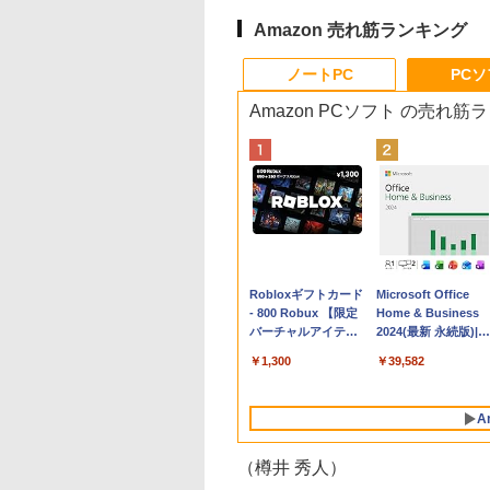
Amazon 売れ筋ランキング
ノートPC
PC
Amazon PCソフト の売れ筋
Apple 2026
Robloxギフトカード
tomtoc 360°保護
Microsoft Office
MacBook Neo A18
- 800 Robux 【限定
15.6 16インチ パソ
Home & Business
Proチップ搭載13イ
バーチャルアイテム
ンケース Dell NEC
2024(最新 永続版)|オ
ンチノートブック：
を含む】 【オンライ
Lavie ASUS HP
ンラインコード
￥162,598
￥1,300
￥2,952
￥39,582
AIとApple
ンゲームコード】 ロ
dynabook Lenovo
版|Windows11、
Intelligence、Liquid
ブロックス | オンラ
対応
10/mac対応|PC2台
Retinaディスプレ
インコード版
A
イ、8GBメモリ、
512GB SSD、1080p
FaceTime HDカメ
（樽井 秀人）
ラ、Touch ID - イン