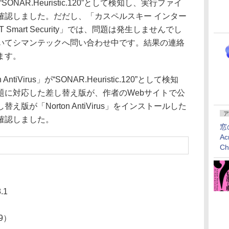
NAR.Heuristic.120”として検知し、実行ファイ
確認しました。だだし、「カスペルスキー インター
Smart Security」では、問題は発生しませんでし
いてシマンテックへ問い合わせ中です。結果の連絡
ます。
AntiVirus」が“SONAR.Heuristic.120”として検知
題に対応した差し替え版が、作者のWebサイトで公
版が「Norton AntiVirus」をインストールした
ア
確認しました。
窓
Ac
C
.1
09）