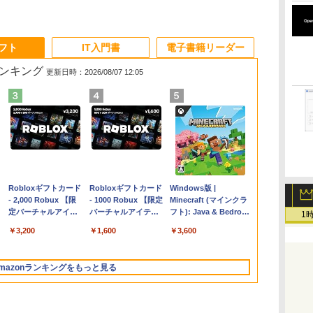
ソフト
IT入門書
電子書籍リーダー
ランキング
更新日時：2026/08/07 12:05
Apple 2026
Robloxギフトカード
【Amazon.co.jp限
Robloxギフトカード
FMV ノートパソコン
Windows版 |
コ
MacBook Air M5チ
- 2,000 Robux 【限
定】 HP ノートパソ
- 1000 Robux 【限定
WE1-K3 (MS 365
Minecraft (マインクラ
ップ搭載13インチノ
定バーチャルアイテ
コン 15-fd 15.6イン
バーチャルアイテム
Personal/Copilotキー
フト): Java & Bedrock
1
ートブック：AIと
ムを含む】 【オンラ
チ 16GBメモリ
を含む】 【オンライ
搭載/Win 11/15.6
Edition | オンラインコ
￥298,901
￥3,200
￥129,800
￥1,600
￥139,880
￥3,600
Apple Intelligence、
インゲームコード】
512GB SSD インテ
ンゲームコード】 ロ
型/Core i5/16GB/SSD
ード版
13.6インチLiquid
ロブロックス | オン
ル Core 5
ブロックス |オンライ
512GB/ホワイト)
Retinaディスプレ
ラインコード版
ンコード版
FMVWK3E15W_AZ
mazonランキングをもっと見る
イ、24GBユニファイ
ドメモリ、1TB SSD
ストレージ、12MPセ
ンターフレームカメ