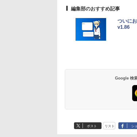
ディゴ + 3年延長
AppleCare+ for 13イ
編集部のおすすめ記事
ンチMacBook
Neo(A18 Pro)|ダウン
ついにお
ロード版
v1.86
生成AIパスポート公
Amazon Kindle
AIイラスト表現辞典:
Amazon Kindle - 目
式テキスト 第４版
Paperwhite (16GB)
思い通りの絵を引き
に優しい、かさばら
7インチディスプレ
出す プロンプトの言
ない、大きな画面で
￥1,766
イ、色調調節ライ
葉 AI画像生成シリー
読みやすい、6週間
￥22,980
￥480
￥16,980
ト、12週間持続バッ
ズ (はぴーイラスト
続バッテリー、6イ
テリー、広告なし、
Labo)
チディスプレイ電子
ブラック
書籍リーダー、ブラ
Google
ック、16GB、広告
し
ポスト
リスト
シ