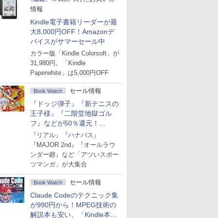
情報
Kindle電子書籍リーダーが最
大8,000円OFF！Amazonデ
バイスがサマーセール中
カラー版「Kindle Colorsoft」が
31,980円。「Kindle
Paperwhite」は5,000円OFF
セール情報
Book Watch
『ドッジ弾子』『新テニスの
王子様』『二階堂地獄ゴル
フ』などが50％還元！
Amazonマンガ週末セール
『リアル』『ハナバス』
『MAJOR 2nd』『オールラウ
ンダー廻』など「アツいスポー
ツマンガ」が大集合
セール情報
Book Watch
Claude Codeのテクニック集
が990円から！MPEG技術の
解説本も安い、「Kindle本サ