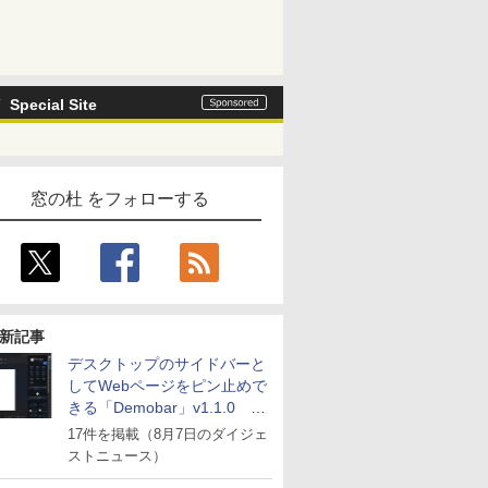
Special Site
窓の杜 をフォローする
新記事
デスクトップのサイドバーと
してWebページをピン止めで
きる「Demobar」v1.1.0 ほ
か
17件を掲載（8月7日のダイジェ
ストニュース）