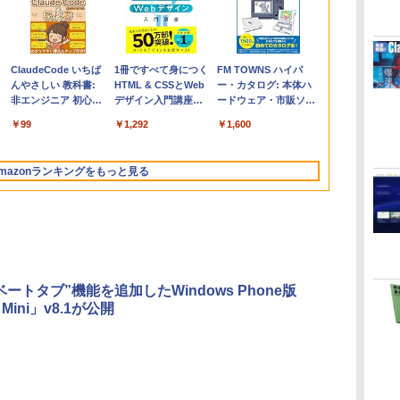
Apple 2026
Microsoft Office
ClaudeCode いちば
【Amazon.co.jp限
Robloxギフトカード
1冊ですべて身につく
FMV ノートパソコン
Windows版 |
FM TOWNS ハイパ
コ
定
MacBook Air M5チ
Home & Business
んやさしい 教科書:
定】 HP ノートパソ
- 2,000 Robux 【限
HTML & CSSとWeb
WE1-K3 (MS 365
Minecraft (マインクラ
ー・カタログ: 本体ハ
ップ搭載13インチノ
2024(最新 永続版)|オ
非エンジニア 初心者
コン 15-fd 15.6イン
定バーチャルアイテ
デザイン入門講座
Personal/Copilotキー
フト): Java & Bedrock
ードウェア・市販ソフ
ートブック：AIと
ンラインコード
素人 でも安心 使い方
チ 16GBメモリ
ムを含む】 【オンラ
［第2版］
搭載/Win 11/15.6
Edition | オンラインコ
トウェアのパーフェク
￥278,800
￥39,582
￥99
￥129,800
￥3,200
￥1,292
￥139,880
￥3,600
￥1,600
Apple Intelligence、
版|Windows11、
マニュアル AI副業に
512GB SSD インテ
インゲームコード】
型/Core i5/16GB/SSD
ード版
トリストと最新エミュ
イ
13.6インチLiquid
10/mac対応|PC2台
もコンテンツ作成に
ル Core 5
ロブロックス | オン
512GB/ホワイト)
レータ紹介
Retinaディスプレ
もKindle出版にも！
ラインコード版
FMVWK3E15W_AZ
mazonランキングをもっと見る
イ、16GBユニファイ
非エンジニアのため
ドメモリ、1TB SSD
のAIコーディング入
ストレージ、12MPセ
門シリーズ
ンターフレームカメ
ラ、日本語キーボー
ド、Touch ID - ミッ
ドナイト
ートタブ”機能を追加したWindows Phone版
 Mini」v8.1が公開
Kindle Paperwhite
Amazon Kindle
New Amazon Kindle
シグニチャーエディ
Colorsoft | 16GBス
Scribe Colorsoft | 11
ション (32GB) 7イン
トレージ、防水、7イ
インチカラーディスプ