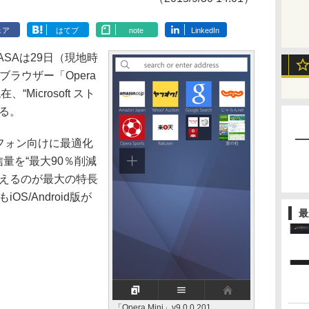
ェア
はてブ
note
LinkedIn
e ASAは29日（現地時
ebブラウザー「Opera
、“Microsoft スト
る。
トフォン向けに最適化
信量を“最大90％削減
備えるのが最大の特長
iOS/Android版が
最
「Opera Mini」v9.0.0.201