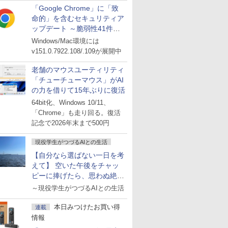
「Google Chrome」に「致
命的」を含むセキュリティア
ップデート ～脆弱性41件に
対処
Windows/Mac環境には
v151.0.7922.108/.109が展開中
老舗のマウスユーティリティ
「チューチューマウス」がAI
の力を借りて15年ぶりに復活
64bit化、Windows 10/11、
「Chrome」も走り回る。復活
記念で2026年末まで500円
現役学生がつづるAIとの生活
【自分なら選ばない一日を考
えて】 空いた午後をチャッ
ピーに捧げたら、思わぬ絶景
に出会った話
～現役学生がつづるAIとの生活
本日みつけたお買い得
連載
情報