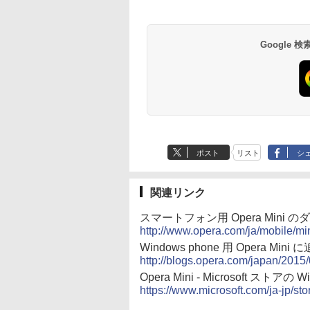
イ、色調調節ライ
読みやすい、6週間
￥22,980
￥16,980
ト、12週間持続バッ
続バッテリー、6イ
テリー、広告なし、
チディスプレイ電子
ブラック
書籍リーダー、マッ
Google
チャ、16GB、広告
し
ポスト
リスト
シ
関連リンク
スマートフォン用 Opera Mini のダウン
http://www.opera.com/ja/mobile/mi
Windows phone 用 Opera Mini
http://blogs.opera.com/japan/201
Opera Mini - Microsoft ストアの
https://www.microsoft.com/ja-jp/s