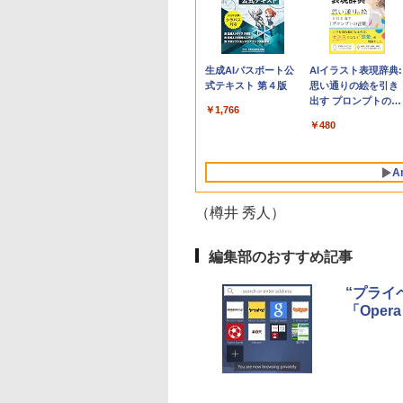
Apple 2026
Robloxギフトカード
生成AIパスポート公
tomtoc 360°保護
Robloxギフトカード
AIイラスト表現辞典:
MacBook Neo A18
- 800 Robux 【限定
式テキスト 第４版
15.6 16インチ パソ
- 1000 Robux 【限
思い通りの絵を引き
Proチップ搭載13イ
バーチャルアイテム
ンケース Dell NEC
バーチャルアイテム
出す プロンプトの言
￥1,766
ンチノートブック：
を含む】 【オンライ
Lavie ASUS HP
を含む】 【オンライ
葉 AI画像生成シリー
￥131,111
￥1,300
￥2,952
￥1,600
￥480
AIとApple
ンゲームコード】 ロ
dynabook Lenovo
ンゲームコード】 ロ
ズ (はぴーイラスト
Intelligenceのために
ブロックス | オンラ
対応
ブロックス |オンラ
Labo)
設計、Liquid Retina
インコード版
ンコード版
A
ディスプレイ、8GB
ユニファイドメモ
リ、512GB SSDスト
（樽井 秀人）
レージ、1080p
FaceTime HDカメ
ラ、Touch ID - シル
編集部のおすすめ記事
バー
“プライベ
「Opera
Amazon Kindle
Amazon Kindle - 目
Paperwhite (16GB)
に優しい、かさばら
7インチディスプレ
ない、大きな画面で