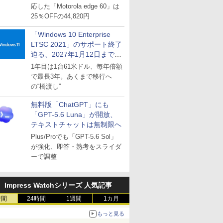
応した「Motorola edge 60」は
25％OFFの44,820円
「Windows 10 Enterprise
LTSC 2021」のサポート終了
迫る、2027年1月12日まで
～ESUは9月1日から販売
1年目は1台61米ドル、毎年倍額
で最長3年。あくまで移行へ
の“橋渡し”
無料版「ChatGPT」にも
「GPT-5.6 Luna」が開放、
テキストチャットは無制限へ
Plus/Proでも「GPT-5.6 Sol」
が強化、即答・熟考をスライダ
ーで調整
Impress Watchシリーズ 人気記事
時間
24時間
1週間
1カ月
もっと見る