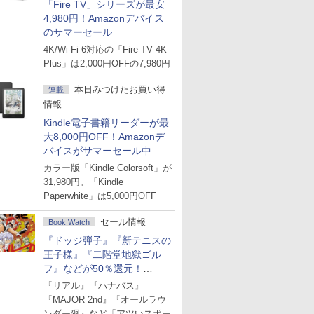
「Fire TV」シリーズが最安
4,980円！Amazonデバイス
のサマーセール
4K/Wi-Fi 6対応の「Fire TV 4K
Plus」は2,000円OFFの7,980円
本日みつけたお買い得
連載
情報
Kindle電子書籍リーダーが最
大8,000円OFF！Amazonデ
バイスがサマーセール中
カラー版「Kindle Colorsoft」が
31,980円。「Kindle
Paperwhite」は5,000円OFF
セール情報
Book Watch
『ドッジ弾子』『新テニスの
王子様』『二階堂地獄ゴル
フ』などが50％還元！
Amazonマンガ週末セール
『リアル』『ハナバス』
『MAJOR 2nd』『オールラウ
ンダー廻』など「アツいスポー