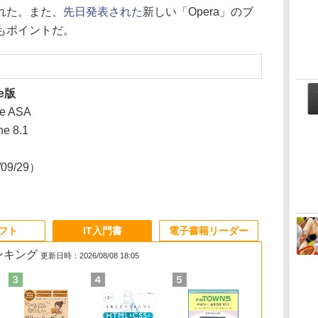
れた。また、
先日発表された
新しい「Opera」のブ
もポイントだ。
ne版
re ASA
e 8.1
/09/29）
ソフト
IT入門書
電子書籍リーダー
ランキング
更新日時：2026/08/08 18:05