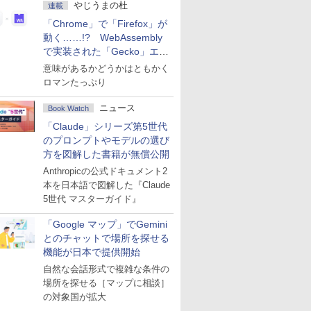
やじうまの杜
連載
「Chrome」で「Firefox」が
動く……!? WebAssembly
で実装された「Gecko」エン
ジン
意味があるかどうかはともかく
ロマンたっぷり
ニュース
Book Watch
「Claude」シリーズ第5世代
のプロンプトやモデルの選び
方を図解した書籍が無償公開
Anthropicの公式ドキュメント2
本を日本語で図解した『Claude
5世代 マスターガイド』
「Google マップ」でGemini
とのチャットで場所を探せる
機能が日本で提供開始
自然な会話形式で複雑な条件の
場所を探せる［マップに相談］
の対象国が拡大