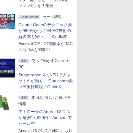
ツマンガ」が大集合
セール情報
Book Watch
Claude Codeのテクニック集
が990円から！MPEG技術の
解説本も安い、「Kindle本サ
マーセール」第2弾開始！
ExcelのCOPILOT関数本やRAG
の活用本も990円！
使ってわかるCopilot+
連載
PC
Snapdragon XのNPUでチャ
ットAIが動く！ Qualcomm向
けAI実行環境「GenieX」を
試してみた
本日みつけたお買い得
連載
情報
モトローラのAndroidスマホ
が最安17,820円！Amazonで
セール中
Android 16でNFC/FeliCaにも対