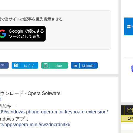
持
チディスプレイ、明
ンチカラーディスプ
レイ、64GBストレー
￥27,980
￥31,980
￥115,980
ン
るさ自動調整、色調
レイ、色調調節ライ
ジ、ノート機能搭載、
調節ライト、12週間
ト、最大8週間持続バ
明るさ自動調整、色調
持続バッテリー、広
ッテリー、広告無
調節ライト、プレミア
 検索で当サイトの記事を優先表示させる
な
告なし、メタリック
し、ブラック (2025
ムペン付き、グラファ
ブラック
年発売)
イト
ェア
はてブ
note
LinkedIn
ロード - Opera Software
ni
 に追加キー
5/09/windows-phone-opera-mini-keyboard-extension/
1
 Windows アプリ
tore/apps/opera-mini/9wzdncrdmtk6