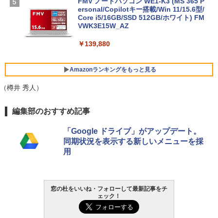
FMV ノートパソコン WE1-K3 (MS 365 P
ersonal/Copilotキー搭載/Win 11/15.6型/
Core i5/16GB/SSD 512GB/ホワイト) FM
VWK3E15W_AZ
￥139,880
Amazonランキングをもっと見る
（樽井 秀人）
Robloxギフトカード - 800 Robux 【限
生成AIパスポート公式テキスト 第４版
Amazon Kindle - 目に優しい、かさばら
編集部のおすすめ記事
定バーチャルアイテムを含む】 【オンラ
ない、大きな画面で読みやすい、6週間持
インゲームコード】 ロブロックス | オン
続バッテリー、6インチディスプレイ電子
￥1,766
「Google ドライブ」がアップデート。
ラインコード版
書籍リーダー、マッチャ、16GB、広告な
同期状況を表示する新しいメニューを採
し
用
￥1,300
￥16,980
1冊ですべて身につくHTML & CSSとWe
bデザイン入門講座［第2版］
Robloxギフトカード - 1000 Robux 【限
定バーチャルアイテムを含む】 【オンラ
Kindle Paperwhite シグニチャーエディ
窓の杜をいいね・フォローして最新記事をチ
インゲームコード】 ロブロックス |オン
ション (32GB) 7インチディスプレイ、明
ェック！
￥1,292
ラインコード版
るさ自動調整、色調調節ライト、12週間
持続バッテリー、広告なし、メタリック