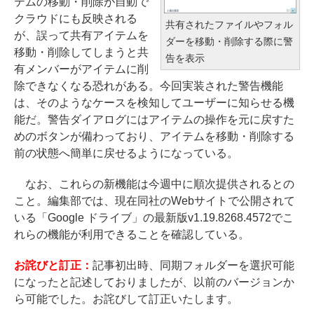
テムの移動・削除が自動で
クラウドにも反映される
共有されたファイルやフォル
が、誤って共有アイテムを
ダーを移動・削除する際に警
移動・削除してしまうと共
告を表示
有メンバーがアイテムに削
除できなくなる恐れがある。今回実装された警告機能
は、そのようなケースを検知してユーザーに知らせる機
能だ。警告ダイアログにはアイテムの操作を元に戻すた
めのボタンが備わっており、アイテムを移動・削除する
前の状態へ簡単に戻せるようになっている。
なお、これらの新機能は今週中に順次提供されるとの
こと。編集部では、現在同社のWebサイトで公開されて
いる「Google ドライブ」の最新版v1.19.8268.4572でこ
れらの機能が利用できることを確認している。
お詫びと訂正：
記事初出時、同期フォルダーを選択可能
になったと記述しておりましたが、以前のバージョンか
ら可能でした。お詫びして訂正いたします。