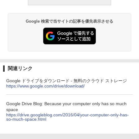
ブラック
￥1,600
ClaudeCode いちばんやさしい 教科書:
￥27,980
非エンジニア 初心者 素人 でも安心 使い
方 マニュアル AI副業にもコンテンツ作成
Robloxギフトカード - 2,000 Robux 【限
Google 検索で当サイトの記事を優先表示させる
にもKindle出版にも！ 非エンジニアのた
定バーチャルアイテムを含む】 【オンラ
めのAIコーディング入門シリーズ
インゲームコード】 ロブロックス | オン
Amazon Kindle Paperwhite (16GB) 7イ
ラインコード版
ンチディスプレイ、色調調節ライト、12
￥99
週間持続バッテリー、広告なし、ブラッ
ク
￥3,200
￥22,980
AIイラスト表現辞典: 思い通りの絵を引き
出す プロンプトの言葉 AI画像生成シリー
Microsoft Office Home & Business 202
関連リンク
ズ (はぴーイラストLabo)
4(最新 永続版)|オンラインコード版|Wind
ows11、10/mac対応|PC2台
Amazon Kindle Colorsoft | 16GBストレ
Google ドライブをダウンロード - 無料のクラウド ストレージ
￥480
ージ、防水、7インチカラーディスプレ
https://www.google.com/drive/download/
イ、色調調節ライト、最大8週間持続バッ
￥39,582
テリー、広告無し、ブラック (2025年発
売)
FM TOWNS ハイパー・カタログ: 本体ハ
Google Drive Blog: Because your computer only has so much
ードウェア・市販ソフトウェアのパーフ
Windows版 | Minecraft (マインクラフ
￥31,980
space
ェクトリストと最新エミュレータ紹介
ト): Java & Bedrock Edition | オンライ
https://drive.googleblog.com/2016/04/your-computer-only-has-
ンコード版
so-much-space.html
￥1,600
New Amazon Kindle Scribe Colorsoft |
￥3,600
11インチカラーディスプレイ、64GBスト
レージ、ノート機能搭載、明るさ自動調