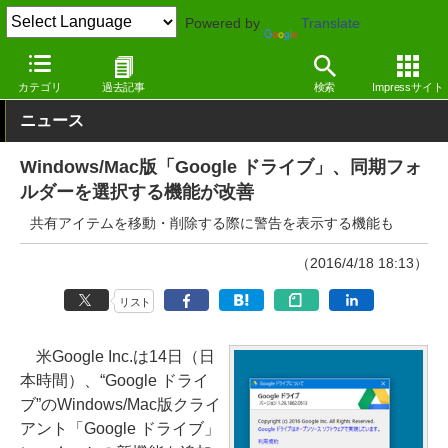
Powered by
Translate
窓の杜
インターネット
クラウド
Windows
カテゴリ
過去記事
検索
Impressサイト
ニュース
Windows/Mac版「Google ドライブ」、同期フォ
ルダーを選択する機能が改善
共有アイテムを移動・削除する際に警告を表示する機能も
（2016/4/18 18:13）
リスト
米Google Inc.は14日（日
本時間）、“Google ドライ
ブ”のWindows/Mac版クライ
アント「Google ドライブ」