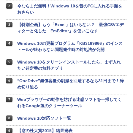
今ならまだ無料！Windows 10を昔のPCに入れる手順を
2
おさらい
【特別企画】もう「Excel」はいらない？ 最強CSVエデ
3
ィターと化した「EmEditor」を使いこなす
Windows 10の更新プログラム「KB3189866」のインス
4
トールが終わらない問題発生時の対処法が公開
Windows 10をクリーンインストールしたら、まず入れ
5
たい超定番の無料アプリ
“OneDrive”無償容量の削減を回避するなら31日まで！締
6
め切り迫る
Webブラウザーの動作を妨げる迷惑ソフトを一掃してく
7
れるGoogle製のクリーナーツール
Windows 10対応ソフト一覧
8
【窓の杜大賞2015】結果発表
9