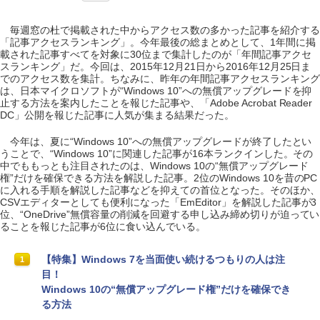
毎週窓の杜で掲載された中からアクセス数の多かった記事を紹介する
「記事アクセスランキング」。今年最後の総まとめとして、1年間に掲
載された記事すべてを対象に30位まで集計したのが「年間記事アクセ
スランキング」だ。今回は、2015年12月21日から2016年12月25日ま
でのアクセス数を集計。ちなみに、昨年の年間記事アクセスランキング
は、日本マイクロソフトが“Windows 10”への無償アップグレードを抑
止する方法を案内したことを報じた記事や、「Adobe Acrobat Reader
DC」公開を報じた記事に人気が集まる結果だった。
今年は、夏に“Windows 10”への無償アップグレードが終了したとい
うことで、“Windows 10”に関連した記事が16本ランクインした。その
中でももっとも注目されたのは、Windows 10の“無償アップグレード
権”だけを確保できる方法を解説した記事。2位のWindows 10を昔のPC
に入れる手順を解説した記事などを抑えての首位となった。そのほか、
CSVエディターとしても便利になった「EmEditor」を解説した記事が3
位、“OneDrive”無償容量の削減を回避する申し込み締め切りが迫ってい
ることを報じた記事が6位に食い込んでいる。
【特集】Windows 7を当面使い続けるつもりの人は注
1
目！
Windows 10の“無償アップグレード権”だけを確保でき
る方法