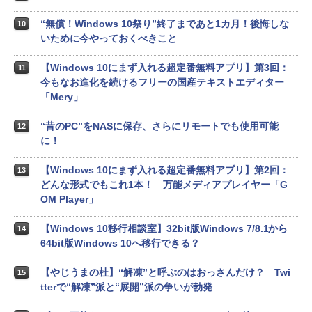
“無償！Windows 10祭り”終了まであと1カ月！後悔しな
10
いために今やっておくべきこと
【Windows 10にまず入れる超定番無料アプリ】第3回：
11
今もなお進化を続けるフリーの国産テキストエディター
「Mery」
“昔のPC”をNASに保存、さらにリモートでも使用可能
12
に！
【Windows 10にまず入れる超定番無料アプリ】第2回：
13
どんな形式でもこれ1本！ 万能メディアプレイヤー「G
OM Player」
【Windows 10移行相談室】32bit版Windows 7/8.1から
14
64bit版Windows 10へ移行できる？
【やじうまの杜】“解凍”と呼ぶのはおっさんだけ？ Twi
15
tterで“解凍”派と“展開”派の争いが勃発