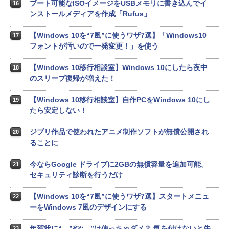
ブート可能なISOイメージをUSBメモリに書き込んでイ
16
ンストールメディアを作成「Rufus」
【Windows 10を“7風”に使うワザ7選】「Windows10
17
フォントが汚いので一発変更！」を使う
【Windows 10移行相談室】Windows 10にしたら夜中
18
のスリープ復帰が増えた！
【Windows 10移行相談室】自作PCをWindows 10にし
19
たら安定しない！
ジブリ作品で使われたアニメ制作ソフトが無償公開され
20
ることに
今ならGoogle ドライブに2GBの無償容量を追加可能。
21
セキュリティ診断を行うだけ
【Windows 10を“7風”に使うワザ7選】スタートメニュ
22
ーをWindows 7風のデザインにする
年賀状に“、”や“。”は使っちゃダメ？ 気を付けないと失
23