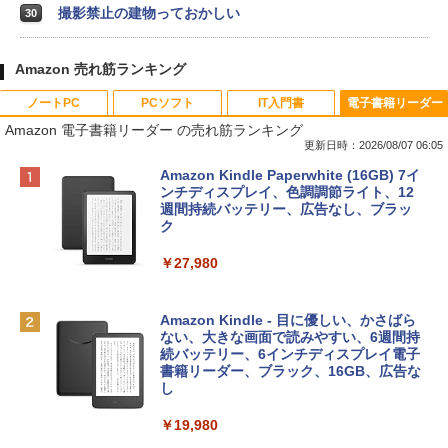
撮影禁止の建物っておかしい
30
Amazon 売れ筋ランキング
ノートPC
PCソフト
IT入門書
電子書籍リーダー
Amazon 電子書籍リーダー の売れ筋ランキング
更新日時：2026/08/07 06:05
Apple 2026 MacBook Neo A18 Proチッ
Robloxギフトカード - 800 Robux 【限
生成AIパスポート公式テキスト 第４版
Amazon Kindle Paperwhite (16GB) 7イ
プ搭載13インチノートブック：AIとAppl
定バーチャルアイテムを含む】 【オンラ
ンチディスプレイ、色調調節ライト、12
e Intelligence、Liquid Retinaディスプ
インゲームコード】 ロブロックス | オン
週間持続バッテリー、広告なし、ブラッ
￥1,766
レイ、8GBメモリ、512GB SSD、1080p
ラインコード版
ク
FaceTime HDカメラ、Touch ID - インデ
ィゴ + 3年延長 AppleCare+ for 13インチ
￥1,300
￥27,980
MacBook Neo(A18 Pro)|ダウンロード版
AIイラスト表現辞典: 思い通りの絵を引き
￥162,598
出す プロンプトの言葉 AI画像生成シリー
Microsoft Office Home & Business 202
Amazon Kindle - 目に優しい、かさばら
ズ (はぴーイラストLabo)
4(最新 永続版)|オンラインコード版|Wind
ない、大きな画面で読みやすい、6週間持
ows11、10/mac対応|PC2台
続バッテリー、6インチディスプレイ電子
tomtoc 360°保護 15.6 16インチ パソコ
書籍リーダー、ブラック、16GB、広告な
￥480
ンケース Dell NEC Lavie ASUS HP dyna
し
￥39,582
book Lenovo対応
￥19,980
ClaudeCode いちばんやさしい 教科書:
￥2,952
非エンジニア 初心者 素人 でも安心 使い