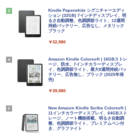
Robloxギフトカード - 2,000 Robux 【限
方 マニュアル AI副業にもコンテンツ作成
定バーチャルアイテムを含む】 【オンラ
にもKindle出版にも！ 非エンジニアのた
インゲームコード】 ロブロックス | オン
Kindle Paperwhite シグニチャーエディ
めのAIコーディング入門シリーズ
Apple 2026 MacBook Air M5チップ搭載
ラインコード版
ション (32GB) 7インチディスプレイ、明
13インチノートブック：AIとApple Intell
るさ自動調整、色調調節ライト、12週間
igence、13.6インチLiquid Retinaディ
持続バッテリー、広告なし、メタリック
￥99
￥3,200
スプレイ、24GBユニファイドメモリ、1
ブラック
TB SSD、12MPセンターフレームカメ
ラ、Touch ID - ミッドナイト + 3年延長
￥32,980
1冊ですべて身につくHTML & CSSとWe
Robloxギフトカード - 1000 Robux 【限
AppleCare+ for 13インチMacBook Air
bデザイン入門講座［第2版］
定バーチャルアイテムを含む】 【オンラ
(M5)|ダウンロード版
インゲームコード】 ロブロックス |オン
ラインコード版
Amazon Kindle Colorsoft | 16GBストレ
￥2,326
￥347,600
ージ、防水、7インチカラーディスプレ
イ、色調調節ライト、最大8週間持続バッ
￥1,600
テリー、広告無し、ブラック (2025年発
【Amazon.co.jp限定】 HP ノートパソコ
売)
FM TOWNS ハイパー・カタログ: 本体ハ
ン 15-fd 15.6インチ 16GBメモリ 512GB
ードウェア・市販ソフトウェアのパーフ
Windows版 | Minecraft (マインクラフ
SSD インテル Core 5
￥39,980
ェクトリストと最新エミュレータ紹介
ト): Java & Bedrock Edition | オンライ
ンコード版
￥129,800
￥1,600
New Amazon Kindle Scribe Colorsoft |
￥3,600
11インチカラーディスプレイ、64GBスト
FMV ノートパソコン WE1-K3 (MS 365 P
レージ、ノート機能搭載、明るさ自動調
ersonal/Copilotキー搭載/Win 11/15.6型/
整、色調調節ライト、プレミアムペン付
Core i5/16GB/SSD 512GB/ホワイト) FM
き、グラファイト
VWK3E15W_AZ