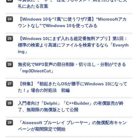
礼にあたる言葉
【Windows 10を“7風”に使うワザ7選】“Microsoftアカ
24
ウントなし”でWindows 10を使ってみる
【Windows 10にまず入れる超定番無料アプリ】第1回：
25
標準の検索より高速にファイルを検索するなら「Everyth
ing」
無劣化でMP3音声の部分削除・切り出し・分割ができる
26
「mp3DirectCut」
【特集】『朝起きたらOSが勝手にWindows 10になって
27
た！』場合の対処法 前編
入門者向け「Delphi」「C++Builder」の有償販売が終
28
了、無期限の無償版として公開
「Aiseesoft ブルーレイ プレーヤー」の無償配布キャン
29
ペーンが期間限定で開始