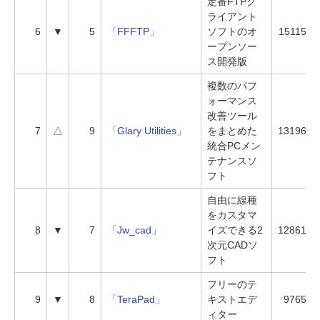
定番FTPク
ライアント
6
▼
5
「FFFTP」
ソフトのオ
15115
ープンソー
ス開発版
複数のパフ
ォーマンス
改善ツール
7
△
9
「Glary Utilities」
をまとめた
13196
統合PCメン
テナンスソ
フト
自由に線種
をカスタマ
8
▼
7
「Jw_cad」
イズできる2
12861
次元CADソ
フト
フリーのテ
9
▼
8
「TeraPad」
キストエデ
9765
ィター