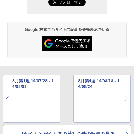
週間持続バッテリー、広告なし、ブラッ
￥1,766
ク
￥27,980
AIイラスト表現辞典: 思い通りの絵を引き
Google 検索で当サイトの記事を優先表示させる
出す プロンプトの言葉 AI画像生成シリー
Amazon Kindle - 目に優しい、かさばら
ズ (はぴーイラストLabo)
ない、大きな画面で読みやすい、6週間持
続バッテリー、6インチディスプレイ電子
書籍リーダー、ブラック、16GB、広告な
￥480
し
￥19,980
ClaudeCode いちばんやさしい 教科書:
非エンジニア 初心者 素人 でも安心 使い
方 マニュアル AI副業にもコンテンツ作成
8月第1週 14/07/28 - 1
8月第4週 14/08/18 - 1
にもKindle出版にも！ 非エンジニアのた
Kindle Paperwhite シグニチャーエディ
4/08/03
4/08/24
めのAIコーディング入門シリーズ
ション (32GB) 7インチディスプレイ、明
るさ自動調整、色調調節ライト、12週間
持続バッテリー、広告なし、メタリック
￥99
ジェード
￥32,980
FM TOWNS ハイパー・カタログ: 本体ハ
ードウェア・市販ソフトウェアのパーフ
ェクトリストと最新エミュレータ紹介
Amazon Kindle Colorsoft | 16GBストレ
［かうんとだうん窓の杜］の他の記事を見る