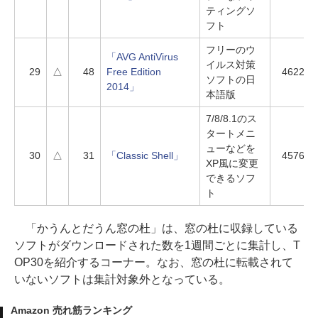
ティングソ
フト
フリーのウ
「AVG AntiVirus
イルス対策
29
△
48
Free Edition
4622
ソフトの日
2014」
本語版
7/8/8.1のス
タートメニ
ューなどを
30
△
31
「Classic Shell」
4576
XP風に変更
できるソフ
ト
「かうんとだうん窓の杜」は、窓の杜に収録している
ソフトがダウンロードされた数を1週間ごとに集計し、T
OP30を紹介するコーナー。なお、窓の杜に転載されて
いないソフトは集計対象外となっている。
Amazon 売れ筋ランキング