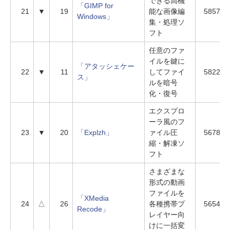
できる高機
「GIMP for
21
▼
19
能な画像編
5857
Windows」
集・処理ソ
フト
任意のファ
イルを鍵に
「アタッシェケー
22
▼
11
してファイ
5822
ス」
ルを暗号
化・復号
エクスプロ
ーラ風のフ
23
▼
20
「Explzh」
ァイル圧
5678
縮・解凍ソ
フト
さまざまな
形式の動画
ファイルを
「XMedia
24
△
26
各種携帯プ
5654
Recode」
レイヤー向
けに一括変