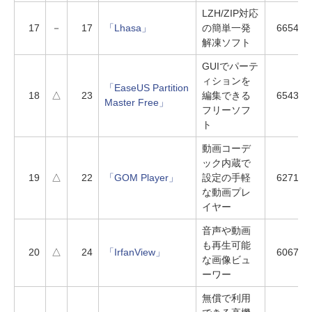
LZH/ZIP対応
17
－
17
「Lhasa」
の簡単一発
6654
解凍ソフト
GUIでパーテ
ィションを
「EaseUS Partition
18
△
23
編集できる
6543
Master Free」
フリーソフ
ト
動画コーデ
ック内蔵で
19
△
22
「GOM Player」
設定の手軽
6271
な動画プレ
イヤー
音声や動画
も再生可能
20
△
24
「IrfanView」
6067
な画像ビュ
ーワー
無償で利用