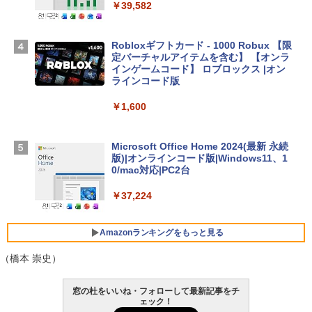
igence、13.6インチLiquid Retinaディ
￥39,582
スプレイ、24GBユニファイドメモリ、1
TB SSD、12MPセンターフレームカメ
ラ、Touch ID - ミッドナイト + 3年延長
Robloxギフトカード - 1000 Robux 【限
AppleCare+ for 13インチMacBook Air
定バーチャルアイテムを含む】 【オンラ
(M5)|ダウンロード版
インゲームコード】 ロブロックス |オン
ラインコード版
￥347,600
￥1,600
【Amazon.co.jp限定】 HP ノートパソコ
ン 15-fd 15.6インチ 16GBメモリ 512GB
Microsoft Office Home 2024(最新 永続
SSD インテル Core 5
版)|オンラインコード版|Windows11、1
0/mac対応|PC2台
￥129,800
￥37,224
FMV ノートパソコン WE1-K3 (MS 365 P
ersonal/Copilotキー搭載/Win 11/15.6型/
Amazonランキングをもっと見る
Core i5/16GB/SSD 512GB/ホワイト) FM
VWK3E15W_AZ
（橋本 崇史）
￥120,000
生成AIパスポート公式テキスト 第４版
Amazon Kindle Paperwhite (16GB) 7イ
窓の杜をいいね・フォローして最新記事をチ
ンチディスプレイ、色調調節ライト、12
ェック！