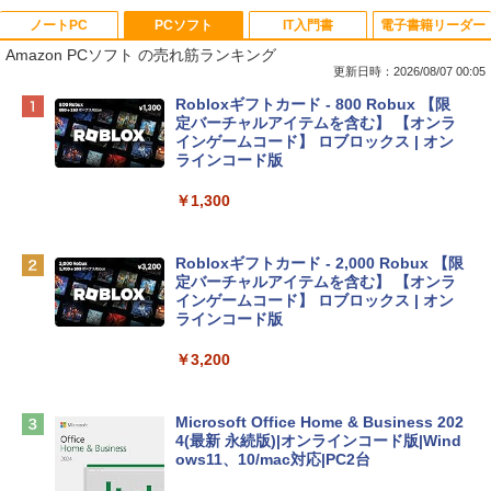
ノートPC
PCソフト
IT入門書
電子書籍リーダー
Amazon PCソフト の売れ筋ランキング
更新日時：2026/08/07 00:05
Apple 2026 MacBook Neo A18 Proチッ
Robloxギフトカード - 800 Robux 【限
プ搭載13インチノートブック：AIとAppl
定バーチャルアイテムを含む】 【オンラ
e Intelligence、Liquid Retinaディスプ
インゲームコード】 ロブロックス | オン
レイ、8GBメモリ、512GB SSD、1080p
ラインコード版
FaceTime HDカメラ、Touch ID - インデ
ィゴ + 3年延長 AppleCare+ for 13インチ
￥1,300
MacBook Neo(A18 Pro)|ダウンロード版
￥162,598
Robloxギフトカード - 2,000 Robux 【限
定バーチャルアイテムを含む】 【オンラ
インゲームコード】 ロブロックス | オン
tomtoc 360°保護 15.6 16インチ パソコ
ラインコード版
ンケース Dell NEC Lavie ASUS HP dyna
book Lenovo対応
￥3,200
￥2,952
Microsoft Office Home & Business 202
4(最新 永続版)|オンラインコード版|Wind
Apple 2026 MacBook Air M5チップ搭載
ows11、10/mac対応|PC2台
13インチノートブック：AIとApple Intell