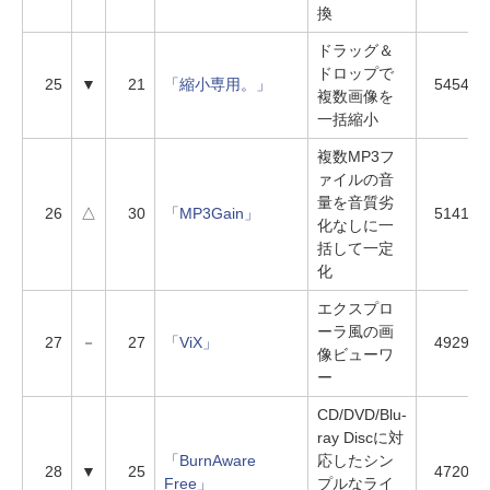
換
ドラッグ＆
ドロップで
25
▼
21
「縮小専用。」
5454
複数画像を
一括縮小
複数MP3フ
ァイルの音
量を音質劣
26
△
30
「MP3Gain」
5141
化なしに一
括して一定
化
エクスプロ
ーラ風の画
27
－
27
「ViX」
4929
像ビューワ
ー
CD/DVD/Blu-
ray Discに対
「BurnAware
応したシン
28
▼
25
4720
Free」
プルなライ