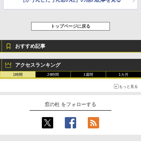
ージ、防水、7インチカラーディスプレ
￥1,600
イ、色調調節ライト、最大8週間持続バッ
テリー、広告無し、ブラック (2025年発
売)
1冊ですべて身につくHTML & CSSとWe
bデザイン入門講座［第2版］
トップページに戻る
￥39,980
￥2,326
おすすめ記事
New Amazon Kindle Scribe Colorsoft |
11インチカラーディスプレイ、64GBスト
レージ、ノート機能搭載、明るさ自動調
整、色調調節ライト、プレミアムペン付
アクセスランキング
き、グラファイト
1時間
24時間
1週間
1カ月
￥115,980
もっと見る
窓の杜 をフォローする