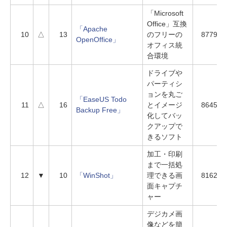
「Microsoft
Office」互換
「Apache
10
△
13
のフリーの
8779
OpenOffice」
オフィス統
合環境
ドライブや
パーティシ
ョンを丸ご
「EaseUS Todo
11
△
16
とイメージ
8645
Backup Free」
化してバッ
クアップで
きるソフト
加工・印刷
まで一括処
12
▼
10
「WinShot」
理できる画
8162
面キャプチ
ャー
デジカメ画
像などを簡