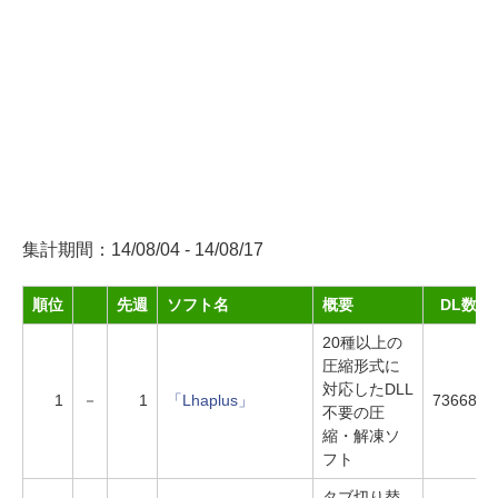
集計期間：14/08/04 - 14/08/17
順位
先週
ソフト名
概要
DL数
20種以上の
圧縮形式に
対応したDLL
1
－
1
「Lhaplus」
73668
不要の圧
縮・解凍ソ
フト
タブ切り替