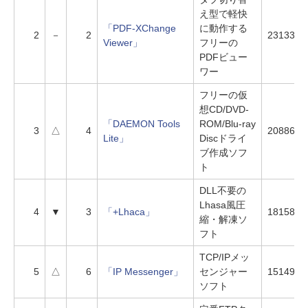
え型で軽快
「PDF-XChange
に動作する
2
－
2
23133
Viewer」
フリーの
PDFビュー
ワー
フリーの仮
想CD/DVD-
「DAEMON Tools
ROM/Blu-ray
3
△
4
20886
Lite」
Discドライ
ブ作成ソフ
ト
DLL不要の
Lhasa風圧
4
▼
3
「+Lhaca」
18158
縮・解凍ソ
フト
TCP/IPメッ
5
△
6
「IP Messenger」
センジャー
15149
ソフト