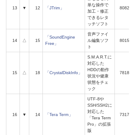
単な操作で
13
▼
12
「JTrim」
8082
加工・修正
できるレタ
ッチソフト
音声ファイ
「SoundEngine
14
△
15
ル編集ソフ
8015
Free」
ト
S.M.A.R.T.に
対応した
HDDの動作
15
△
18
「CrystalDiskInfo」
7818
状況や健康
状態をチェ
ック
UTF-8や
SSH/SSH2に
対応した
16
▼
14
「Tera Term」
7317
「Tera Term
Pro」の拡張
版