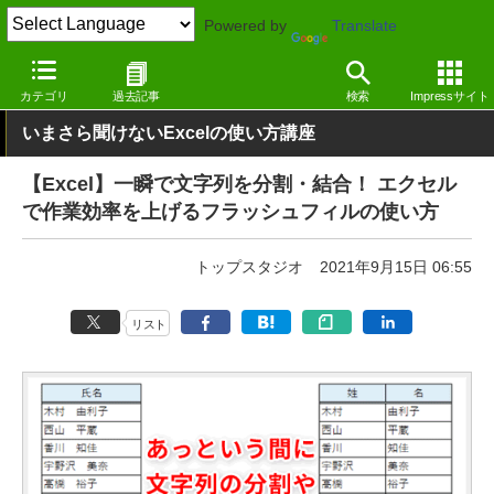
Powered by
Translate
窓の杜
オフィス・ドキュメント
オフィス
Windows
カテゴリ
過去記事
検索
Impressサイト
いまさら聞けないExcelの使い方講座
【Excel】一瞬で文字列を分割・結合！ エクセル
で作業効率を上げるフラッシュフィルの使い方
トップスタジオ
2021年9月15日 06:55
リスト