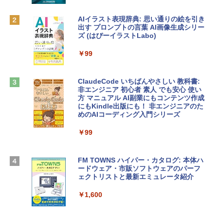
ゴ
AIイラスト表現辞典: 思い通りの絵を引き
Robloxギフトカード - 800 Robux 【限
￥137,800
出す プロンプトの言葉 AI画像生成シリー
定バーチャルアイテムを含む】 【オンラ
ズ (はぴーイラストLabo)
インゲームコード】 ロブロックス | オン
ラインコード版
tomtoc 360°保護 15.6 16インチ パソコ
￥99
ンケース Dell NEC Lavie ASUS HP dyna
￥1,300
book Lenovo対応
ClaudeCode いちばんやさしい 教科書:
￥2,952
非エンジニア 初心者 素人 でも安心 使い
Microsoft Office Home & Business 202
方 マニュアル AI副業にもコンテンツ作成
4(最新 永続版)|オンラインコード版|Wind
にもKindle出版にも！ 非エンジニアのた
ows11、10/mac対応|PC2台
めのAIコーディング入門シリーズ
Apple 2026 MacBook Air M5チップ搭載
13インチノートブック：AIとApple Intell
￥39,582
igence、13.6インチLiquid Retinaディ
￥99
スプレイ、24GBユニファイドメモリ、1
TB SSD、12MPセンターフレームカメ
Robloxギフトカード - 2,000 Robux 【限
ラ、Touch ID - スカイブルー + 3年延長
FM TOWNS ハイパー・カタログ: 本体ハ
定バーチャルアイテムを含む】 【オンラ
AppleCare+ for 13インチMacBook Air
ードウェア・市販ソフトウェアのパーフ
インゲームコード】 ロブロックス | オン
(M5)|ダウンロード版
ェクトリストと最新エミュレータ紹介
ラインコード版
￥331,701
￥1,600
￥3,200