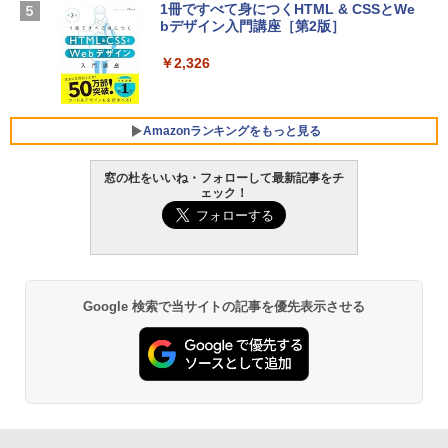
【Amazon.co.jp限定】 HP ノートパソコ
1冊ですべて身につくHTML & CSSとWe
Robloxギフトカード - 1000 Robux 【限
ン 15-fd 15.6インチ 16GBメモリ 512GB
bデザイン入門講座［第2版］
定バーチャルアイテムを含む】 【オンラ
SSD インテル Core 5
インゲームコード】 ロブロックス |オン
ラインコード版
￥2,326
￥129,800
￥1,600
FMV ノートパソコン WE1-K3 (MS 365 P
Amazonランキングをもっと見る
ersonal/Copilotキー搭載/Win 11/15.6型/
Core i5/16GB/SSD 512GB/ホワイト) FM
窓の杜をいいね・フォローして最新記事をチ
VWK3E15W_AZ
ェック！
Amazon Kindle Paperwhite (16GB) 7イ
￥119,800
ンチディスプレイ、色調調節ライト、12
週間持続バッテリー、広告なし、ブラッ
ク
￥27,980
Google 検索で当サイトの記事を優先表示させる
Amazon Kindle - 目に優しい、かさばら
ない、大きな画面で読みやすい、6週間持
続バッテリー、6インチディスプレイ電子
書籍リーダー、ブラック、16GB、広告な
し