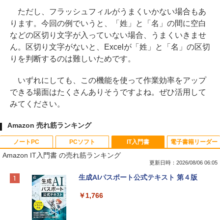
ただし、フラッシュフィルがうまくいかない場合もあ
ります。今回の例でいうと、「姓」と「名」の間に空白
などの区切り文字が入っていない場合、うまくいきませ
ん。区切り文字がないと、Excelが「姓」と「名」の区切
りを判断するのは難しいためです。
いずれにしても、この機能を使って作業効率をアップ
できる場面はたくさんありそうですよね。ぜひ活用して
みてください。
Amazon 売れ筋ランキング
ノートPC
PCソフト
IT入門書
電子書籍リーダー
Amazon IT入門書 の売れ筋ランキング
更新日時：2026/08/06 06:05
Apple 2026 MacBook Neo A18 Proチッ
Xbox プリペイドカード 10,000円 デジタ
生成AIパスポート公式テキスト 第４版
プ搭載13インチノートブック：AIとAppl
ルコード 【旧 Xbox ギフトカード】 [オ
e Intelligenceのために設計、Liquid Ret
ンラインコード]
￥1,766
inaディスプレイ、8GBユニファイドメモ
リ、512GB SSDストレージ、1080p Fac
￥10,000
eTime HDカメラ、Touch ID - インディ