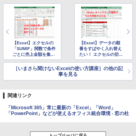
￥19,980
Kindle Paperwhite シグニチャーエディ
ション (32GB) 7インチディスプレイ、明
るさ自動調整、色調調節ライト、12週間
持続バッテリー、広告なし、メタリック
ブラック
【Excel】エクセルの
【Excel】データの順
「SUMIF」関数で条件
番をすばやく入れ替え
￥32,980
ごとに売上金額を集計
たい！ エクセルの切り
する方法
取りと挿入をドラッグ
＆ドロップで行うテク
［いまさら聞けないExcelの使い方講座］の他の記
Amazon Kindle Colorsoft | 16GBストレ
事を見る
ージ、防水、7インチカラーディスプレ
イ、色調調節ライト、最大8週間持続バッ
テリー、広告無し、ブラック (2025年発
売)
関連リンク
￥39,980
「Microsoft 365」常に最新の「Excel」「Word」
「PowerPoint」などが使えるオフィス統合環境 - 窓の杜
New Amazon Kindle Scribe Colorsoft |
11インチカラーディスプレイ、64GBスト
レージ、ノート機能搭載、明るさ自動調
トップページに戻る
整、色調調節ライト、プレミアムペン付