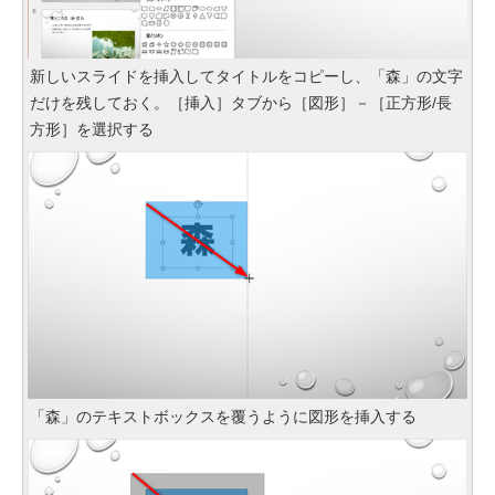
新しいスライドを挿入してタイトルをコピーし、「森」の文字
だけを残しておく。［挿入］タブから［図形］－［正方形/長
方形］を選択する
「森」のテキストボックスを覆うように図形を挿入する