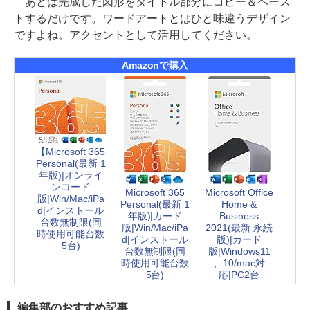
あとは完成した図形をタイトル部分にコピー＆ペース
トするだけです。ワードアートとはひと味違うデザイン
ですよね。アクセントとして活用してください。
Amazonで購入
【Microsoft 365
Personal(最新 1
年版)|オンライ
ンコード
Microsoft 365
Microsoft Office
版|Win/Mac/iPa
Personal(最新 1
Home &
d|インストール
年版)|カード
Business
台数無制限(同
版|Win/Mac/iPa
2021(最新 永続
時使用可能台数
d|インストール
版)|カード
5台)
台数無制限(同
版|Windows11
時使用可能台数
、10/mac対
5台)
応|PC2台
編集部のおすすめ記事