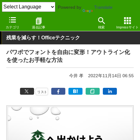
Powered by
Translate
窓の杜
オフィス・ドキュメント
オフィス
Windows
カテゴリ
過去記事
検索
Impressサイト
残業を減らす！Officeテクニック
パワポでフォントを自由に変形！アウトライン化
を使ったお手軽な方法
今井 孝
2022年11月14日 06:55
リスト