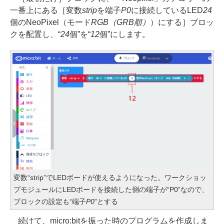
一番上にある［変数
strip
を端子
P0
に接続しているLED
24
個のNeoPixel（モード
RGB（GRB順）
）にする］ブロッ
クを配置し、“
24
個”を“
12
個”にします。
変数“strip”でLEDボードが使えるようになった。ワークショッ
プモジュールにLEDボードを接続した側の端子が“P0”なので、
ブロックの設定も“端子
P0
”とする
続けて、micro:bitを振った時のプログラムを作成しま