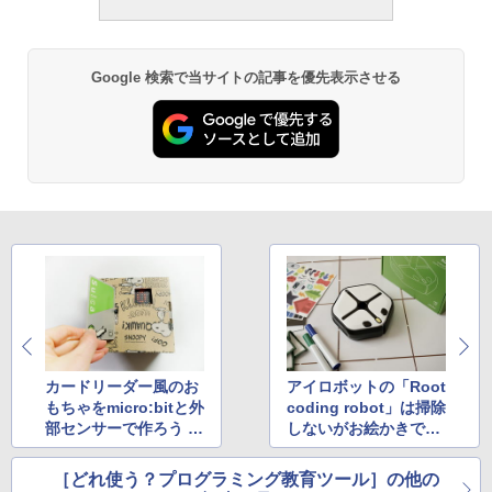
Google 検索で当サイトの記事を優先表示させる
カードリーダー風のお
アイロボットの「Root
もちゃをmicro:bitと外
coding robot」は掃除
部センサーで作ろう ～
しないがお絵かきでき
拡張モジュールを使っ
る ～まずは四角形を描
たプログラミングで電
かせてみた
［どれ使う？プログラミング教育ツール］の他の
子工作