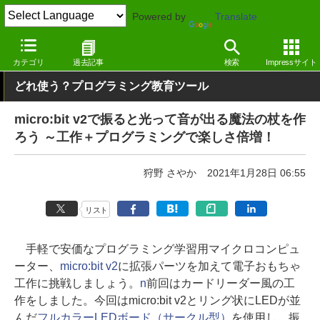
Powered by
Translate
窓の杜
プログラミング
プログラミング
Webサービス
カテゴリ
過去記事
検索
Impressサイト
どれ使う？プログラミング教育ツール
micro:bit v2で振ると光って音が出る魔法の杖を作
ろう ～工作＋プログラミングで楽しさ倍増！
狩野 さやか
2021年1月28日 06:55
リスト
手軽で安価なプログラミング学習用マイクロコンピュ
ーター、
micro:bit v2
に拡張パーツを加えて電子おもちゃ
工作に挑戦しましょう。
n
前回はカードリーダー風の工
作をしました。今回はmicro:bit v2とリング状にLEDが並
んだ
フルカラーLEDボード（サークル型）
を使用し、振