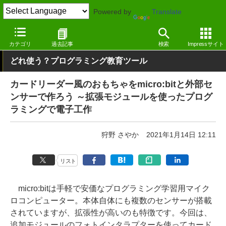
Powered by
Translate
窓の杜
プログラミング
プログラミング
Webサービス
カテゴリ
過去記事
検索
Impressサイト
どれ使う？プログラミング教育ツール
カードリーダー風のおもちゃをmicro:bitと外部セ
ンサーで作ろう ～拡張モジュールを使ったプログ
ラミングで電子工作
狩野 さやか
2021年1月14日 12:11
リスト
micro:bitは手軽で安価なプログラミング学習用マイク
ロコンピューター。本体自体にも複数のセンサーが搭載
されていますが、拡張性が高いのも特徴です。今回は、
追加モジュールのフォトインタラプターを使ってカード