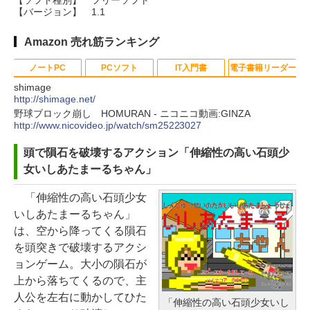
【バージョン】
1.1
Amazon 売れ筋ランキング
ノートPC
PCソフト
IT入門書
電子書籍リーダー
shimage
http://shimage.net/
野球ブロック崩し HOMURAN - ニコニコ動画:GINZA
Apple 2026 MacBook Neo A18 Pr
Robloxギフトカード - 800 Robux
生成AIパスポート公式テキスト 第
Kindle Paperwhite シグニチャー
http://www.nicovideo.jp/watch/sm25223027
oチップ搭載13インチノートブッ
【限定バーチャルアイテムを含
４版
エディション (32GB) 7インチディ
頭で隕石を破壊するアクション「伸縮性の高い石頭少
ク：AIとApple Intelligence、Liq
む】 【オンラインゲームコード】
スプレイ、明るさ自動調整、色調
￥1,766
女いしあたまーるちゃん」
uid Retinaディスプレイ、8GBメ
ロブロックス | オンラインコード版
調節ライト、12週間持続バッテリ
モリ、512GB SSD、1080p FaceT
ー、広告なし、メタリックブラッ
「伸縮性の高い石頭少女
￥1,300
ime HDカメラ、Touch ID - インデ
ク
1冊ですべて身につくHTML & CSS
いしあたまーるちゃん」
ィゴ + 3年延長 AppleCare+ for 13
とWebデザイン入門講座［第2版］
は、空から降ってくる隕石
￥27,980
インチMacBook Neo(A18 Pro)|ダ
Robloxギフトカード - 2,000 Robu
を頭突きで破壊するアクシ
ウンロード版
￥1,292
x 【限定バーチャルアイテムを含
ョンゲーム。大小の隕石が
む】 【オンラインゲームコード】
Amazon Kindle Paperwhite (16G
上から落ちてくるので、主
￥162,598
ロブロックス | オンラインコード版
B) 7インチディスプレイ、色調調節
人公を左右に動かしてひた
「伸縮性の高い石頭少女いし
ClaudeCode いちばんやさしい 教