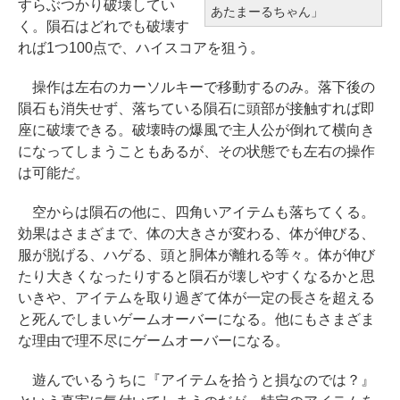
ライト、12週間持続バッテリー、
すらぶつかり破壊してい
あたまーるちゃん」
科書: 非エンジニア 初心者 素人 で
￥3,200
tomtoc 360°保護 15.6 16インチ パ
広告なし、ブラック
く。隕石はどれでも破壊す
も安心 使い方 マニュアル AI副業に
ソコンケース Dell NEC Lavie ASU
れば1つ100点で、ハイスコアを狙う。
もコンテンツ作成にもKindle出版
￥22,980
S HP dynabook Lenovo対応
Robloxギフトカード - 1000 Robu
にも！ 非エンジニアのためのAIコ
操作は左右のカーソルキーで移動するのみ。落下後の
x 【限定バーチャルアイテムを含
ーディング入門シリーズ
￥2,952
隕石も消失せず、落ちている隕石に頭部が接触すれば即
む】 【オンラインゲームコード】
Amazon Kindle Colorsoft | 16GB
座に破壊できる。破壊時の爆風で主人公が倒れて横向き
￥99
ロブロックス |オンラインコード版
ストレージ、防水、7インチカラー
になってしまうこともあるが、その状態でも左右の操作
【Amazon.co.jp限定】 HP ノート
ディスプレイ、色調調節ライト、
は可能だ。
￥1,600
パソコン 15-fd 15.6インチ 16GB
最大8週間持続バッテリー、広告無
AIイラスト表現辞典: 思い通りの絵
メモリ 512GB SSD インテル Core
し、ブラック (2025年発売)
空からは隕石の他に、四角いアイテムも落ちてくる。
を引き出す プロンプトの言葉 AI画
5
効果はさまざまで、体の大きさが変わる、体が伸びる、
Microsoft Office Home & Busine
像生成シリーズ (はぴーイラストLa
￥31,980
服が脱げる、ハゲる、頭と胴体が離れる等々。体が伸び
ss 2024(最新 永続版)|オンライン
bo)
￥129,800
たり大きくなったりすると隕石が壊しやすくなるかと思
コード版|Windows11、10/mac対
いきや、アイテムを取り過ぎて体が一定の長さを超える
￥480
応|PC2台
New Amazon Kindle Scribe Color
と死んでしまいゲームオーバーになる。他にもさまざま
Apple 2026 MacBook Air M5チッ
soft | 11インチカラーディスプレ
な理由で理不尽にゲームオーバーになる。
￥39,582
プ搭載13インチノートブック：AI
イ、64GBストレージ、ノート機能
FM TOWNS ハイパー・カタログ:
とApple Intelligence、13.6インチ
搭載、明るさ自動調整、色調調節
本体ハードウェア・市販ソフトウ
遊んでいるうちに『アイテムを拾うと損なのでは？』
Liquid Retinaディスプレイ、16G
ライト、プレミアムペン付き、グ
Robloxギフトカード - 10,000 Rob
ェアのパーフェクトリストと最新