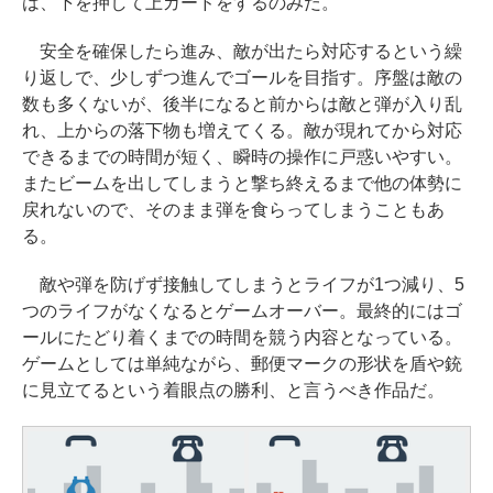
は、下を押して上ガードをするのみだ。
メモリ 512GB SSD インテル Core
し、ブラック (2025年発売)
を引き出す プロンプトの言葉 AI画
5
安全を確保したら進み、敵が出たら対応するという繰
Microsoft Office Home & Busine
像生成シリーズ (はぴーイラストLa
￥31,980
り返しで、少しずつ進んでゴールを目指す。序盤は敵の
ss 2024(最新 永続版)|オンライン
bo)
￥129,800
数も多くないが、後半になると前からは敵と弾が入り乱
コード版|Windows11、10/mac対
￥480
れ、上からの落下物も増えてくる。敵が現れてから対応
応|PC2台
New Amazon Kindle Scribe Color
できるまでの時間が短く、瞬時の操作に戸惑いやすい。
Apple 2026 MacBook Air M5チッ
soft | 11インチカラーディスプレ
￥39,582
またビームを出してしまうと撃ち終えるまで他の体勢に
プ搭載13インチノートブック：AI
イ、64GBストレージ、ノート機能
FM TOWNS ハイパー・カタログ:
戻れないので、そのまま弾を食らってしまうこともあ
とApple Intelligence、13.6インチ
搭載、明るさ自動調整、色調調節
本体ハードウェア・市販ソフトウ
る。
Liquid Retinaディスプレイ、16G
ライト、プレミアムペン付き、グ
Robloxギフトカード - 10,000 Rob
ェアのパーフェクトリストと最新
Bユニファイドメモリ、1TB SSDス
ラファイト
ux 【限定バーチャルアイテムを含
エミュレータ紹介
敵や弾を防げず接触してしまうとライフが1つ減り、5
トレージ、12MPセンターフレーム
む】 【オンラインゲームコード】
つのライフがなくなるとゲームオーバー。最終的にはゴ
￥115,980
カメラ、日本語キーボード、Touc
￥1,600
ロブロックス | オンラインコード版
ールにたどり着くまでの時間を競う内容となっている。
h ID - ミッドナイト
ゲームとしては単純ながら、郵便マークの形状を盾や銃
￥14,500
XTEINK X3 電子書籍リーダー 3.7
に見立てるという着眼点の勝利、と言うべき作品だ。
￥278,800
インチ E-Ink搭載 58g軽量 カード
サイズ 16GB内蔵 SD対応 ミストレ
【Amazon.co.jp限定】ASUS ノー
グレー
トパソコン Vivobook 15 M1502N