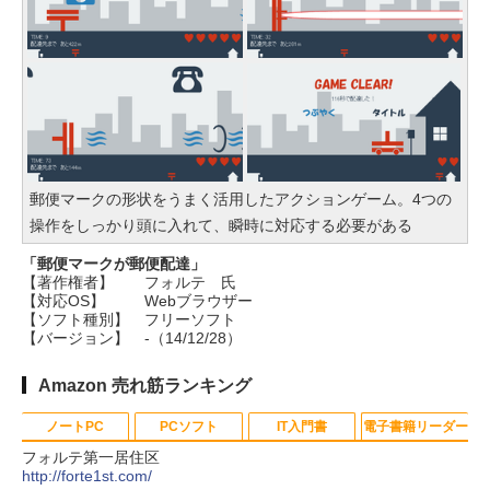
￥12,900
AQ 15.6インチ AMD Ryzen 7 170
メモリ16GB SSD 512GB Microso
ft 365 Personal (24か月版) 搭載 W
indows 11 重量1.7kg Wi-Fi 6E ク
ワイエットブルー M1502NAQ-R71
65BUWS
郵便マークの形状をうまく活用したアクションゲーム。4つの
￥109,800
操作をしっかり頭に入れて、瞬時に対応する必要がある
「郵便マークが郵便配達」
【著作権者】
フォルテ 氏
【対応OS】
Webブラウザー
【ソフト種別】
フリーソフト
【バージョン】
-（14/12/28）
Amazon 売れ筋ランキング
ノートPC
PCソフト
IT入門書
電子書籍リーダー
フォルテ第一居住区
http://forte1st.com/