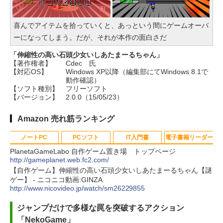
喜んでアイテムを拾っていくと、あっという間にゲームオーバ
ーになってしまう。だが、それが本作の面白さだ
「伸縮性の高い石頭少女いしあたまーるちゃん」
【著作権者】
Cdec 氏
【対応OS】
Windows XP以降（編集部にてWindows 8.1で
動作確認）
【ソフト種別】
フリーソフト
【バージョン】
2.0.0（15/05/23）
Amazon 売れ筋ランキング
ノートPC
PCソフト
IT入門書
電子書籍リーダー
PlanetaGameLabo 自作ゲーム置き場 トップページ
http://gameplanet.web.fc2.com/
【自作ゲーム】伸縮性の高い石頭少女いしあたまーるちゃん【謎
Apple 2026 MacBook Neo A18 Pr
Robloxギフトカード - 800 Robux
生成AIパスポート公式テキスト 第
Kindle Paperwhite シグニチャー
ゲー】 - ニコニコ動画:GINZA
oチップ搭載13インチノートブッ
【限定バーチャルアイテムを含
４版
エディション (32GB) 7インチディ
http://www.nicovideo.jp/watch/sm26229855
ク：AIとApple Intelligence、Liq
む】 【オンラインゲームコード】
スプレイ、明るさ自動調整、色調
ジャンプだけで多様な罠を突破するアクション
￥1,766
uid Retinaディスプレイ、8GBメ
ロブロックス | オンラインコード版
調節ライト、12週間持続バッテリ
「NekoGame」