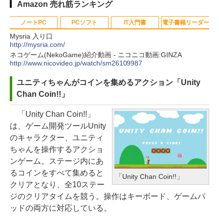
Amazon 売れ筋ランキング
ノートPC
PCソフト
IT入門書
電子書籍リーダー
Mysria 入り口
http://mysria.com/
ネコゲーム(NekoGame)紹介動画 - ニコニコ動画:GINZA
Apple 2026 MacBook Neo A18 Pr
Robloxギフトカード - 800 Robux
生成AIパスポート公式テキスト 第
Kindle Paperwhite シグニチャー
http://www.nicovideo.jp/watch/sm26109987
oチップ搭載13インチノートブッ
【限定バーチャルアイテムを含
４版
エディション (32GB) 7インチディ
ユニティちゃんがコインを集めるアクション「Unity
ク：AIとApple Intelligence、Liq
む】 【オンラインゲームコード】
スプレイ、明るさ自動調整、色調
￥1,766
Chan Coin!!」
uid Retinaディスプレイ、8GBメ
ロブロックス | オンラインコード版
調節ライト、12週間持続バッテリ
モリ、512GB SSD、1080p FaceT
ー、広告なし、メタリックブラッ
「Unity Chan Coin!!」
￥1,300
ime HDカメラ、Touch ID - インデ
ク
1冊ですべて身につくHTML & CSS
は、ゲーム開発ツールUnity
ィゴ + 3年延長 AppleCare+ for 13
とWebデザイン入門講座［第2版］
のキャラクター、ユニティ
￥27,980
インチMacBook Neo(A18 Pro)|ダ
Robloxギフトカード - 2,000 Robu
ちゃんを操作するアクショ
ウンロード版
￥1,292
x 【限定バーチャルアイテムを含
ンゲーム。ステージ内にあ
む】 【オンラインゲームコード】
Amazon Kindle Paperwhite (16G
るコインをすべて集めると
￥162,598
「Unity Chan Coin!!」
ロブロックス | オンラインコード版
B) 7インチディスプレイ、色調調節
クリアとなり、全10ステー
ClaudeCode いちばんやさしい 教
ライト、12週間持続バッテリー、
ジのクリアタイムを競う。操作はキーボード、ゲームパ
科書: 非エンジニア 初心者 素人 で
￥3,200
tomtoc 360°保護 15.6 16インチ パ
広告なし、ブラック
ッドの両方に対応している。
も安心 使い方 マニュアル AI副業に
ソコンケース Dell NEC Lavie ASU