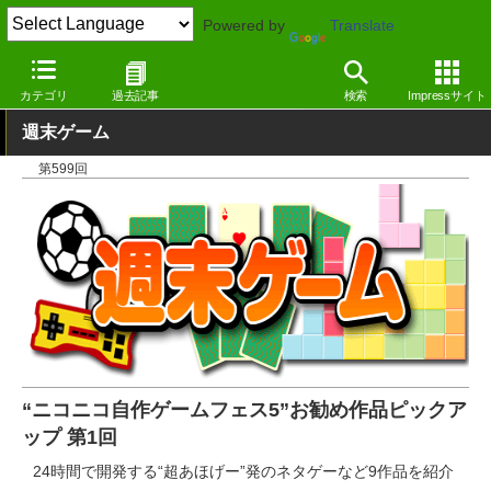
Powered by
Translate
窓の杜
エンタメ
ゲーム
Windows
カテゴリ
過去記事
検索
Impressサイト
週末ゲーム
第599回
“ニコニコ自作ゲームフェス5”お勧め作品ピックア
ップ 第1回
24時間で開発する“超あほげー”発のネタゲーなど9作品を紹介