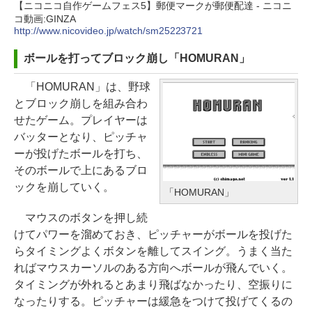
【ニコニコ自作ゲームフェス5】郵便マークが郵便配達 - ニコニ
Apple 2026 MacBook Neo A18 Pr
Robloxギフトカード - 800 Robux
生成AIパスポート公式テキスト 第
Kindle Paperwhite シグニチャー
コ動画:GINZA
oチップ搭載13インチノートブッ
【限定バーチャルアイテムを含
４版
エディション (32GB) 7インチディ
http://www.nicovideo.jp/watch/sm25223721
ク：AIとApple Intelligence、Liq
む】 【オンラインゲームコード】
スプレイ、明るさ自動調整、色調
ボールを打ってブロック崩し「HOMURAN」
￥1,766
uid Retinaディスプレイ、8GBメ
ロブロックス | オンラインコード版
調節ライト、12週間持続バッテリ
モリ、512GB SSD、1080p FaceT
ー、広告なし、メタリックブラッ
「HOMURAN」は、野球
￥1,300
ime HDカメラ、Touch ID - インデ
ク
とブロック崩しを組み合わ
1冊ですべて身につくHTML & CSS
ィゴ + 3年延長 AppleCare+ for 13
せたゲーム。プレイヤーは
とWebデザイン入門講座［第2版］
￥27,980
インチMacBook Neo(A18 Pro)|ダ
バッターとなり、ピッチャ
Robloxギフトカード - 2,000 Robu
ウンロード版
￥1,292
ーが投げたボールを打ち、
x 【限定バーチャルアイテムを含
そのボールで上にあるブロ
む】 【オンラインゲームコード】
Amazon Kindle Paperwhite (16G
￥162,598
ックを崩していく。
ロブロックス | オンラインコード版
B) 7インチディスプレイ、色調調節
「HOMURAN」
ClaudeCode いちばんやさしい 教
ライト、12週間持続バッテリー、
科書: 非エンジニア 初心者 素人 で
マウスのボタンを押し続
￥3,200
tomtoc 360°保護 15.6 16インチ パ
広告なし、ブラック
も安心 使い方 マニュアル AI副業に
けてパワーを溜めておき、ピッチャーがボールを投げた
ソコンケース Dell NEC Lavie ASU
もコンテンツ作成にもKindle出版
らタイミングよくボタンを離してスイング。うまく当た
￥22,980
S HP dynabook Lenovo対応
Robloxギフトカード - 1000 Robu
にも！ 非エンジニアのためのAIコ
ればマウスカーソルのある方向へボールが飛んでいく。
x 【限定バーチャルアイテムを含
ーディング入門シリーズ
タイミングが外れるとあまり飛ばなかったり、空振りに
￥2,952
む】 【オンラインゲームコード】
Amazon Kindle Colorsoft | 16GB
なったりする。ピッチャーは緩急をつけて投げてくるの
￥99