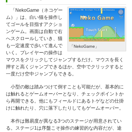
モリ、512GB SSD、1080p FaceT
ー、広告なし、メタリックブラッ
￥1,300
ime HDカメラ、Touch ID - インデ
ク
「NekoGame（ネコゲー
1冊ですべて身につくHTML & CSS
ィゴ + 3年延長 AppleCare+ for 13
ム）」は、白い猫を操作し
とWebデザイン入門講座［第2版］
￥27,980
インチMacBook Neo(A18 Pro)|ダ
てゴールを目指すアクショ
Robloxギフトカード - 2,000 Robu
ウンロード版
￥1,292
ンゲーム。画面は自動で右
x 【限定バーチャルアイテムを含
へスクロールしていき、猫
む】 【オンラインゲームコード】
Amazon Kindle Paperwhite (16G
￥162,598
も一定速度で歩いて進んで
ロブロックス | オンラインコード版
B) 7インチディスプレイ、色調調節
「NekoGame」
ClaudeCode いちばんやさしい 教
いく。プレイヤーの操作は
ライト、12週間持続バッテリー、
科書: 非エンジニア 初心者 素人 で
￥3,200
マウスをクリックしてジャンプするだけ。マウスを長く
tomtoc 360°保護 15.6 16インチ パ
広告なし、ブラック
も安心 使い方 マニュアル AI副業に
押すと高くジャンプできるほか、空中でクリックすると
ソコンケース Dell NEC Lavie ASU
もコンテンツ作成にもKindle出版
￥22,980
一度だけ空中ジャンプもできる。
S HP dynabook Lenovo対応
Robloxギフトカード - 1000 Robu
にも！ 非エンジニアのためのAIコ
x 【限定バーチャルアイテムを含
ーディング入門シリーズ
小型の敵は踏みつけて倒すことも可能だが、基本的に
￥2,952
む】 【オンラインゲームコード】
Amazon Kindle Colorsoft | 16GB
は触れるとゲームオーバーとなり、チェックポイントか
￥99
ロブロックス |オンラインコード版
ストレージ、防水、7インチカラー
ら再開できる。他にもフィールドにあるトゲなどの仕掛
【Amazon.co.jp限定】 HP ノート
ディスプレイ、色調調節ライト、
けに触れたり、穴に落下したりしてもゲームオーバー。
￥1,600
パソコン 15-fd 15.6インチ 16GB
最大8週間持続バッテリー、広告無
AIイラスト表現辞典: 思い通りの絵
メモリ 512GB SSD インテル Core
し、ブラック (2025年発売)
本作は難易度が異なる3つのステージが用意されてい
を引き出す プロンプトの言葉 AI画
5
る。ステージ1は序盤こそ操作の練習的な内容だが、途
Microsoft Office Home & Busine
像生成シリーズ (はぴーイラストLa