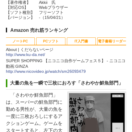
【著作権者】
Akkii 氏
【対応OS】
Webブラウザー
【ソフト種別】
フリーソフト
【バージョン】
-（15/04/21）
Amazon 売れ筋ランキング
ノートPC
PCソフト
IT入門書
電子書籍リーダー
About | くだらないページ
http://www.ku-da.net/
SUPER SHOPPING 【ニコニコ自作ゲームフェス５】 - ニコニコ
Apple 2026 MacBook Neo A18 Pr
Robloxギフトカード - 800 Robux
生成AIパスポート公式テキスト 第
Kindle Paperwhite シグニチャー
動画:GINZA
oチップ搭載13インチノートブッ
【限定バーチャルアイテムを含
４版
エディション (32GB) 7インチディ
http://www.nicovideo.jp/watch/sm26093479
ク：AIとApple Intelligence、Liq
む】 【オンラインゲームコード】
スプレイ、明るさ自動調整、色調
大量の魚を一瞬で三枚におろす「さわやか鮮魚部門」
￥1,766
uid Retinaディスプレイ、8GBメ
ロブロックス | オンラインコード版
調節ライト、12週間持続バッテリ
モリ、512GB SSD、1080p FaceT
ー、広告なし、メタリックブラッ
「さわやか鮮魚部門」
￥1,300
ime HDカメラ、Touch ID - インデ
ク
は、スーパーの鮮魚部門に
1冊ですべて身につくHTML & CSS
ィゴ + 3年延長 AppleCare+ for 13
勤める男性が、大量の魚を
とWebデザイン入門講座［第2版］
￥27,980
インチMacBook Neo(A18 Pro)|ダ
一度に三枚おろしにするア
Robloxギフトカード - 2,000 Robu
ウンロード版
￥1,292
クションゲーム。ゲームを
x 【限定バーチャルアイテムを含
スタートすると、左下の大
む】 【オンラインゲームコード】
Amazon Kindle Paperwhite (16G