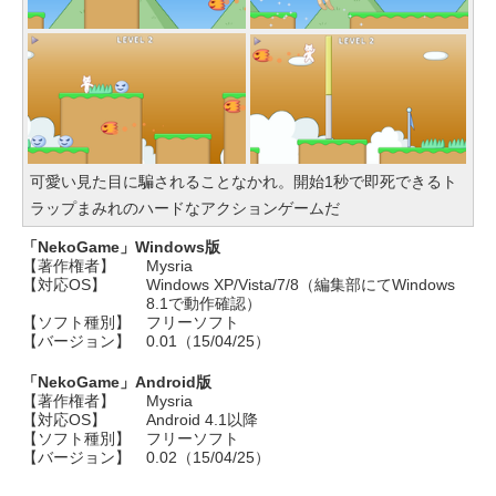
ft 365 Personal (24か月版) 搭載 W
indows 11 重量1.7kg Wi-Fi 6E ク
ワイエットブルー M1502NAQ-R71
65BUWS
￥109,800
可愛い見た目に騙されることなかれ。開始1秒で即死できるト
ラップまみれのハードなアクションゲームだ
「NekoGame」Windows版
【著作権者】
Mysria
【対応OS】
Windows XP/Vista/7/8（編集部にてWindows
8.1で動作確認）
【ソフト種別】
フリーソフト
【バージョン】
0.01（15/04/25）
「NekoGame」Android版
【著作権者】
Mysria
【対応OS】
Android 4.1以降
【ソフト種別】
フリーソフト
【バージョン】
0.02（15/04/25）