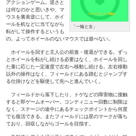
アクションゲーム。逆さと
Robloxギフトカード - 2,000 Robu
ウンロード版
￥1,292
は何なのかと思いきや、マ
x 【限定バーチャルアイテムを含
ウスを裏表逆にして、ホイ
む】 【オンラインゲームコード】
Amazon Kindle Paperwhite (16G
￥162,598
ールを机などに当てながら
ロブロックス | オンラインコード版
B) 7インチディスプレイ、色調調節
「一輪と女」
ClaudeCode いちばんやさしい 教
転がして操作するというも
ライト、12週間持続バッテリー、
科書: 非エンジニア 初心者 素人 で
￥3,200
の。よってホイールのないマウスでは遊べない。
tomtoc 360°保護 15.6 16インチ パ
広告なし、ブラック
も安心 使い方 マニュアル AI副業に
ソコンケース Dell NEC Lavie ASU
もコンテンツ作成にもKindle出版
ホイールを回すと主人公の前進・後退ができる。ずっ
￥22,980
S HP dynabook Lenovo対応
Robloxギフトカード - 1000 Robu
にも！ 非エンジニアのためのAIコ
とホイールを転がし続ける必要はなく、ホイールを回し
x 【限定バーチャルアイテムを含
ーディング入門シリーズ
た量に応じた一定速度で左右へ移動し続ける。左右移動
￥2,952
む】 【オンラインゲームコード】
Amazon Kindle Colorsoft | 16GB
以外の操作はなく、フィールドにある踏むとジャンプす
￥99
ロブロックス |オンラインコード版
ストレージ、防水、7インチカラー
る仕掛けなどを駆使して先へと進んでいく。
【Amazon.co.jp限定】 HP ノート
ディスプレイ、色調調節ライト、
￥1,600
パソコン 15-fd 15.6インチ 16GB
最大8週間持続バッテリー、広告無
フィールドから落下したり、トゲなどの障害物に接触
AIイラスト表現辞典: 思い通りの絵
メモリ 512GB SSD インテル Core
し、ブラック (2025年発売)
すると即ゲームオーバー。コンティニュー回数に制限は
を引き出す プロンプトの言葉 AI画
5
なく、ステージの途中にあるチェックポイントから何度
Microsoft Office Home & Busine
像生成シリーズ (はぴーイラストLa
￥31,980
でも復活できる。またフィールドには星のマークが落ち
ss 2024(最新 永続版)|オンライン
bo)
￥129,800
ており、回収しながらゴールを目指す。
コード版|Windows11、10/mac対
￥480
応|PC2台
New Amazon Kindle Scribe Color