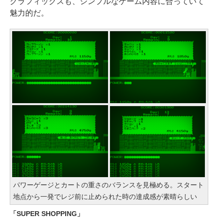
グラフィックスも、シンプルなゲーム内容に合っていて
￥115,980
￥1,600
魅力的だ。
XTEINK X3 電子書籍リーダー 3.7
インチ E-Ink搭載 58g軽量 カード
サイズ 16GB内蔵 SD対応 ミストレ
グレー
￥12,900
パワーゲージとカートの重さのバランスを見極める。スタート
地点から一発でレジ前に止められた時の達成感が素晴らしい
「SUPER SHOPPING」