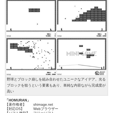
サイズ 16GB内蔵 SD対応 ミストレ
【Amazon.co.jp限定】ASUS ノー
グレー
トパソコン Vivobook 15 M1502N
￥12,900
AQ 15.6インチ AMD Ryzen 7 170
メモリ16GB SSD 512GB Microso
ft 365 Personal (24か月版) 搭載 W
indows 11 重量1.7kg Wi-Fi 6E ク
ワイエットブルー M1502NAQ-R71
65BUWS
￥109,800
野球とブロック崩しを組み合わせたユニークなアイデア。光る
ブロックを狙うという要素もあり、単純な内容ながら完成度が
高い
「HOMURAN」
【著作権者】
shimage.net
【対応OS】
Webブラウザー
【ソフト種別】
フリーソフト