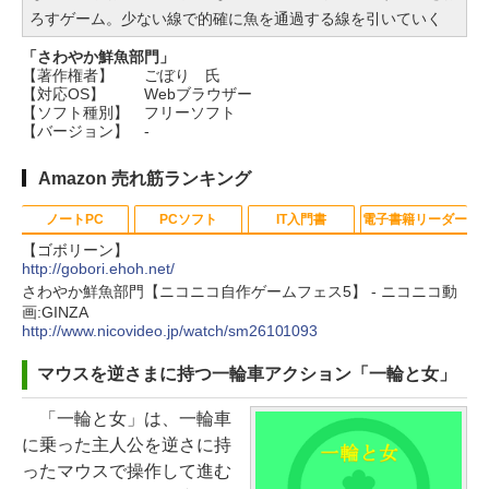
ろすゲーム。少ない線で的確に魚を通過する線を引いていく
「さわやか鮮魚部門」
【著作権者】
ごぼり 氏
【対応OS】
Webブラウザー
【ソフト種別】
フリーソフト
【バージョン】
-
Amazon 売れ筋ランキング
ノートPC
PCソフト
IT入門書
電子書籍リーダー
【ゴボリーン】
http://gobori.ehoh.net/
さわやか鮮魚部門【ニコニコ自作ゲームフェス5】 - ニコニコ動
Apple 2026 MacBook Neo A18 Pr
Robloxギフトカード - 800 Robux
生成AIパスポート公式テキスト 第
Kindle Paperwhite シグニチャー
画:GINZA
oチップ搭載13インチノートブッ
【限定バーチャルアイテムを含
４版
エディション (32GB) 7インチディ
http://www.nicovideo.jp/watch/sm26101093
ク：AIとApple Intelligence、Liq
む】 【オンラインゲームコード】
スプレイ、明るさ自動調整、色調
マウスを逆さまに持つ一輪車アクション「一輪と女」
￥1,766
uid Retinaディスプレイ、8GBメ
ロブロックス | オンラインコード版
調節ライト、12週間持続バッテリ
モリ、512GB SSD、1080p FaceT
ー、広告なし、メタリックブラッ
「一輪と女」は、一輪車
￥1,300
ime HDカメラ、Touch ID - インデ
ク
に乗った主人公を逆さに持
1冊ですべて身につくHTML & CSS
ィゴ + 3年延長 AppleCare+ for 13
ったマウスで操作して進む
とWebデザイン入門講座［第2版］
￥27,980
インチMacBook Neo(A18 Pro)|ダ