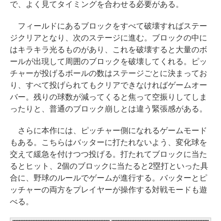
ロブロックス |オンラインコード版
ストレージ、防水、7インチカラー
で、よく見てタイミングを合わせる必要がある。
【Amazon.co.jp限定】 HP ノート
ディスプレイ、色調調節ライト、
￥1,600
パソコン 15-fd 15.6インチ 16GB
最大8週間持続バッテリー、広告無
フィールドにあるブロックをすべて破壊すればステー
AIイラスト表現辞典: 思い通りの絵
メモリ 512GB SSD インテル Core
し、ブラック (2025年発売)
ジクリアとなり、次のステージに進む。ブロックの中に
を引き出す プロンプトの言葉 AI画
5
はキラキラ光るものがあり、これを破壊すると大量のボ
Microsoft Office Home & Busine
像生成シリーズ (はぴーイラストLa
￥31,980
ールが出現して周囲のブロックを破壊してくれる。ピッ
ss 2024(最新 永続版)|オンライン
bo)
￥129,800
チャーが投げるボールの数はステージごとに決まってお
コード版|Windows11、10/mac対
り、すべて投げられてもクリアできなければゲームオー
￥480
応|PC2台
New Amazon Kindle Scribe Color
バー。残りの球数が減ってくると焦って空振りしてしま
Apple 2026 MacBook Air M5チッ
soft | 11インチカラーディスプレ
ったりと、普通のブロック崩しとは違う緊張感がある。
￥39,582
プ搭載13インチノートブック：AI
イ、64GBストレージ、ノート機能
FM TOWNS ハイパー・カタログ:
とApple Intelligence、13.6インチ
搭載、明るさ自動調整、色調調節
さらに本作には、ピッチャー側になれるゲームモード
本体ハードウェア・市販ソフトウ
Liquid Retinaディスプレイ、16G
ライト、プレミアムペン付き、グ
もある。こちらはバッターに打たれないよう、変化球を
Robloxギフトカード - 10,000 Rob
ェアのパーフェクトリストと最新
Bユニファイドメモリ、1TB SSDス
ラファイト
交えて緩急を付けつつ投げる。打たれてブロックに当た
ux 【限定バーチャルアイテムを含
エミュレータ紹介
トレージ、12MPセンターフレーム
るとヒット、2個のブロックに当たると2塁打といった具
む】 【オンラインゲームコード】
￥115,980
カメラ、日本語キーボード、Touc
￥1,600
合に、野球のルールでゲームが進行する。バッターとピ
ロブロックス | オンラインコード版
h ID - ミッドナイト
ッチャーの両方をプレイヤーが操作する対戦モードも遊
￥14,500
べる。
XTEINK X3 電子書籍リーダー 3.7
￥278,800
インチ E-Ink搭載 58g軽量 カード