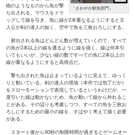
￥162,598
砲のようなものから魚が撃
ロブロックス | オンラインコード版
B) 7インチディスプレイ、色調調節
「さわやか鮮魚部門」
ClaudeCode いちばんやさしい 教
ち出される。マウスをドラ
ライト、12週間持続バッテリー、
科書: 非エンジニア 初心者 素人 で
￥3,200
ッグして線を引き、魚に線が2本重なるようにすると主
tomtoc 360°保護 15.6 16インチ パ
広告なし、ブラック
も安心 使い方 マニュアル AI副業に
人公が剣の達人の如く、空中で魚を三枚おろしにする。
ソコンケース Dell NEC Lavie ASU
もコンテンツ作成にもKindle出版
￥22,980
S HP dynabook Lenovo対応
Robloxギフトカード - 1000 Robu
にも！ 非エンジニアのためのAIコ
射出される魚はどんどん数が増えていくので、すべて
x 【限定バーチャルアイテムを含
ーディング入門シリーズ
の魚が2本以上の線を通るように線を描く。線は何本引
￥2,952
む】 【オンラインゲームコード】
Amazon Kindle Colorsoft | 16GB
いてもいいが、少ない線の数ですべての魚に2本以上の
￥99
ロブロックス |オンラインコード版
ストレージ、防水、7インチカラー
線が重なるようにすると高得点だ。
【Amazon.co.jp限定】 HP ノート
ディスプレイ、色調調節ライト、
￥1,600
パソコン 15-fd 15.6インチ 16GB
最大8週間持続バッテリー、広告無
撃ち出された魚は止まっているように見えて、ゆっく
AIイラスト表現辞典: 思い通りの絵
メモリ 512GB SSD インテル Core
し、ブラック (2025年発売)
りと動いている。剣の達人の境地（本作では包丁だが）
を引き出す プロンプトの言葉 AI画
5
をスローモーションで表現しているというわけだが、一
Microsoft Office Home & Busine
像生成シリーズ (はぴーイラストLa
￥31,980
度引いた線は動かないため、魚が動いて線から外れるこ
ss 2024(最新 永続版)|オンライン
bo)
￥129,800
とがある。その辺りも考慮しつつ、すべての魚を三枚お
コード版|Windows11、10/mac対
ろしにするための最小の線を、すばやく考えて描く必要
￥480
応|PC2台
New Amazon Kindle Scribe Color
がある。
Apple 2026 MacBook Air M5チッ
soft | 11インチカラーディスプレ
￥39,582
プ搭載13インチノートブック：AI
イ、64GBストレージ、ノート機能
スタート後から90秒の制限時間が過ぎるとゲームオー
FM TOWNS ハイパー・カタログ: