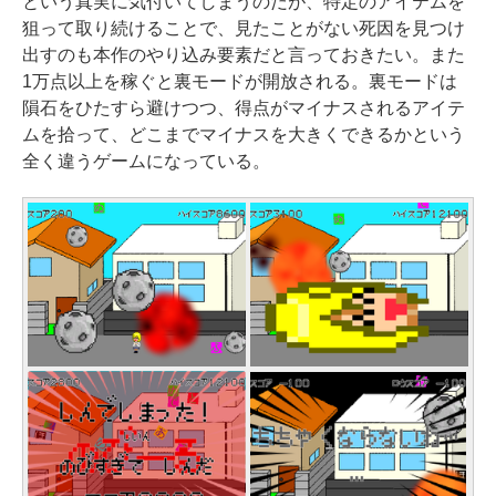
という真実に気付いてしまうのだが、特定のアイテムを
Bユニファイドメモリ、1TB SSDス
ラファイト
ux 【限定バーチャルアイテムを含
エミュレータ紹介
狙って取り続けることで、見たことがない死因を見つけ
トレージ、12MPセンターフレーム
む】 【オンラインゲームコード】
出すのも本作のやり込み要素だと言っておきたい。また
￥115,980
カメラ、日本語キーボード、Touc
￥1,600
ロブロックス | オンラインコード版
1万点以上を稼ぐと裏モードが開放される。裏モードは
h ID - ミッドナイト
隕石をひたすら避けつつ、得点がマイナスされるアイテ
￥14,500
XTEINK X3 電子書籍リーダー 3.7
ムを拾って、どこまでマイナスを大きくできるかという
￥278,800
インチ E-Ink搭載 58g軽量 カード
全く違うゲームになっている。
サイズ 16GB内蔵 SD対応 ミストレ
【Amazon.co.jp限定】ASUS ノー
グレー
トパソコン Vivobook 15 M1502N
￥12,900
AQ 15.6インチ AMD Ryzen 7 170
メモリ16GB SSD 512GB Microso
ft 365 Personal (24か月版) 搭載 W
indows 11 重量1.7kg Wi-Fi 6E ク
ワイエットブルー M1502NAQ-R71
65BUWS
￥109,800