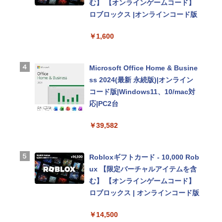
む】 【オンラインゲームコード】
ロブロックス |オンラインコード版
【Amazon.co.jp限定】 HP ノート
￥1,600
パソコン 15-fd 15.6インチ 16GB
メモリ 512GB SSD インテル Core
5
Microsoft Office Home & Busine
ss 2024(最新 永続版)|オンライン
￥129,800
コード版|Windows11、10/mac対
応|PC2台
Apple 2026 MacBook Air M5チッ
￥39,582
プ搭載13インチノートブック：AI
とApple Intelligence、13.6インチ
Liquid Retinaディスプレイ、16G
Robloxギフトカード - 10,000 Rob
Bユニファイドメモリ、1TB SSDス
ux 【限定バーチャルアイテムを含
トレージ、12MPセンターフレーム
む】 【オンラインゲームコード】
カメラ、日本語キーボード、Touc
ロブロックス | オンラインコード版
h ID - ミッドナイト
￥14,500
￥278,800