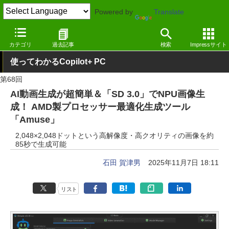
Powered by
Translate
窓の杜
生成AI
画像生成
カテゴリ
過去記事
検索
Impressサイト
使ってわかるCopilot+ PC
第68回
AI動画生成が超簡単＆「SD 3.0」でNPU画像生
成！ AMD製プロセッサー最適化生成ツール
「Amuse」
2,048×2,048ドットという高解像度・高クオリティの画像を約
85秒で生成可能
石田 賀津男
2025年11月7日 18:11
リスト