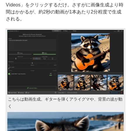
Videos」をクリックするだけ。さすがに画像生成より時
間はかかるが、約2秒の動画が1本あたり2分程度で生成
される。
こちらは動画生成。ギターを弾くアライグマや、背景の波が動
く