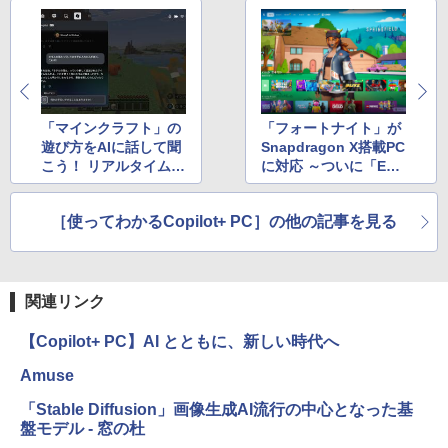
「マインクラフト」の
「フォートナイト」が
遊び方をAIに話して聞
Snapdragon X搭載PC
こう！ リアルタイムで
に対応 ～ついに「EA
アドバイスをもらえる
C」のArm対応が始ま
「Gaming Copilot」
る
［使ってわかるCopilot+ PC］の他の記事を見る
を試す
関連リンク
【Copilot+ PC】AI とともに、新しい時代へ
Amuse
「Stable Diffusion」画像生成AI流行の中心となった基
盤モデル - 窓の杜