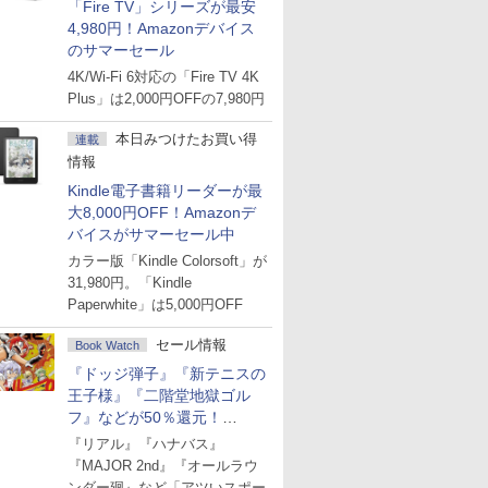
「Fire TV」シリーズが最安
4,980円！Amazonデバイス
のサマーセール
4K/Wi-Fi 6対応の「Fire TV 4K
Plus」は2,000円OFFの7,980円
本日みつけたお買い得
連載
情報
Kindle電子書籍リーダーが最
大8,000円OFF！Amazonデ
バイスがサマーセール中
カラー版「Kindle Colorsoft」が
31,980円。「Kindle
Paperwhite」は5,000円OFF
セール情報
Book Watch
『ドッジ弾子』『新テニスの
王子様』『二階堂地獄ゴル
フ』などが50％還元！
Amazonマンガ週末セール
『リアル』『ハナバス』
『MAJOR 2nd』『オールラウ
ンダー廻』など「アツいスポー