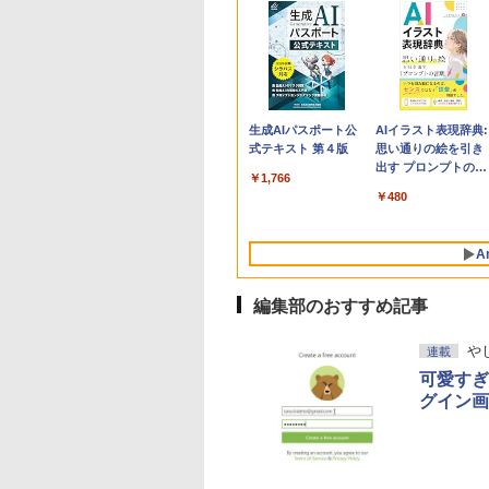
Apple 2026
Robloxギフトカード
生成AIパスポート公
tomtoc 360°保護
Microsoft Office
AIイラスト表現辞典:
MacBook Neo A18
- 800 Robux 【限定
式テキスト 第４版
15.6 16インチ パソ
Home & Business
思い通りの絵を引き
Proチップ搭載13イ
バーチャルアイテム
ンケース Dell NEC
2024(最新 永続版)|オ
出す プロンプトの言
￥1,766
ンチノートブック：
を含む】 【オンライ
Lavie ASUS HP
ンラインコード
葉 AI画像生成シリー
￥162,598
￥1,300
￥2,952
￥39,582
￥480
AIとApple
ンゲームコード】 ロ
dynabook Lenovo
版|Windows11、
ズ (はぴーイラスト
Intelligence、Liquid
ブロックス | オンラ
対応
10/mac対応|PC2台
Labo)
Retinaディスプレ
インコード版
A
イ、8GBメモリ、
512GB SSD、1080p
FaceTime HDカメ
編集部のおすすめ記事
ラ、Touch ID - イン
ディゴ + 3年延長
や
連載
AppleCare+ for 13イ
ンチMacBook
可愛すぎ
Neo(A18 Pro)|ダウン
グイン画
ロード版
Amazon Kindle
Amazon Kindle - 目