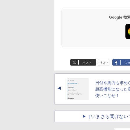
Paperwhite (16GB)
に優しい、かさばら
7インチディスプレ
ない、大きな画面で
イ、色調調節ライ
読みやすい、6週間
￥22,980
￥16,980
Google
ト、12週間持続バッ
続バッテリー、6イ
テリー、広告なし、
チディスプレイ電子
ブラック
書籍リーダー、ブラ
ック、16GB、広告
し
ポスト
リスト
シ
日付や馬力も求め
▲
超高機能になった
使いこなせ！
［いまさら聞けない？W