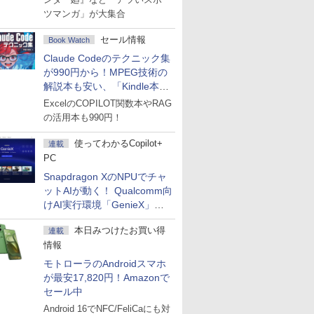
ツマンガ」が大集合
セール情報
Book Watch
Claude Codeのテクニック集
が990円から！MPEG技術の
解説本も安い、「Kindle本サ
マーセール」第2弾開始！
ExcelのCOPILOT関数本やRAG
の活用本も990円！
使ってわかるCopilot+
連載
PC
Snapdragon XのNPUでチャ
ットAIが動く！ Qualcomm向
けAI実行環境「GenieX」を
試してみた
本日みつけたお買い得
連載
情報
モトローラのAndroidスマホ
が最安17,820円！Amazonで
セール中
Android 16でNFC/FeliCaにも対