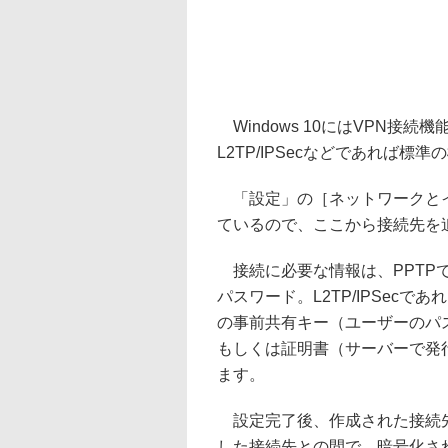
Windows 10にはVPN接
L2TP/IPSecなどであれば
「設定」の［ネットワークとイ
ているので、ここから接続先を
接続に必要な情報は、PPTP
パスワード。L2TP/IPSec
の事前共有キー（ユーザーのパ
もしくは証明書（サーバーで発
ます。
設定完了後、作成された接続先
した接続先との間で、暗号化さ