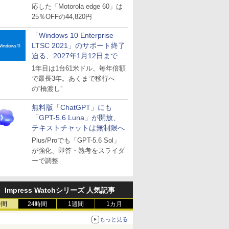
応した「Motorola edge 60」は
25％OFFの44,820円
「Windows 10 Enterprise
LTSC 2021」のサポート終了
迫る、2027年1月12日まで
～ESUは9月1日から販売
1年目は1台61米ドル、毎年倍額
で最長3年。あくまで移行へ
の“橋渡し”
無料版「ChatGPT」にも
「GPT-5.6 Luna」が開放、
テキストチャットは無制限へ
Plus/Proでも「GPT-5.6 Sol」
が強化、即答・熟考をスライダ
ーで調整
Impress Watchシリーズ 人気記事
時間
24時間
1週間
1カ月
もっと見る