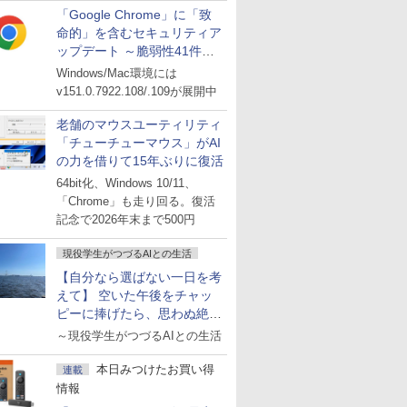
「Google Chrome」に「致
命的」を含むセキュリティア
ップデート ～脆弱性41件に
対処
Windows/Mac環境には
v151.0.7922.108/.109が展開中
老舗のマウスユーティリティ
「チューチューマウス」がAI
の力を借りて15年ぶりに復活
64bit化、Windows 10/11、
「Chrome」も走り回る。復活
記念で2026年末まで500円
現役学生がつづるAIとの生活
【自分なら選ばない一日を考
えて】 空いた午後をチャッ
ピーに捧げたら、思わぬ絶景
に出会った話
～現役学生がつづるAIとの生活
本日みつけたお買い得
連載
情報