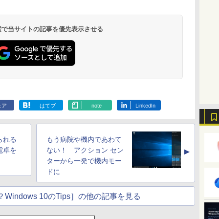
シグニチャーエディ
Colorsoft | 16GBス
Scribe Colorsoft | 11
ション (32GB) 7イン
トレージ、防水、7イ
インチカラーディスプ
持
チディスプレイ、明
ンチカラーディスプ
レイ、64GBストレー
￥27,980
￥31,980
￥115,980
 検索で当サイトの記事を優先表示させる
ン
るさ自動調整、色調
レイ、色調調節ライ
ジ、ノート機能搭載、
調節ライト、12週間
ト、最大8週間持続バ
明るさ自動調整、色調
持続バッテリー、広
ッテリー、広告無
調節ライト、プレミア
な
告なし、メタリック
し、ブラック (2025
ムペン付き、グラファ
ブラック
年発売)
イト
ェア
はてブ
note
LinkedIn
られる
もう病院や機内であわて
電卓を
ない！ アクション セン
▲
ターから一発で機内モー
ドに
indows 10のTips］の他の記事を見る