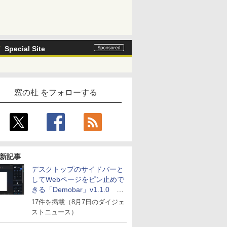
Special Site
窓の杜 をフォローする
新記事
デスクトップのサイドバーと
してWebページをピン止めで
きる「Demobar」v1.1.0 ほ
か
17件を掲載（8月7日のダイジェ
ストニュース）