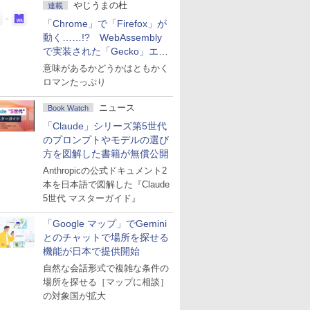
やじうまの杜
連載
「Chrome」で「Firefox」が
動く……!? WebAssembly
で実装された「Gecko」エン
ジン
意味があるかどうかはともかく
ロマンたっぷり
ニュース
Book Watch
「Claude」シリーズ第5世代
のプロンプトやモデルの選び
方を図解した書籍が無償公開
Anthropicの公式ドキュメント2
本を日本語で図解した『Claude
5世代 マスターガイド』
「Google マップ」でGemini
とのチャットで場所を探せる
機能が日本で提供開始
自然な会話形式で複雑な条件の
場所を探せる［マップに相談］
の対象国が拡大