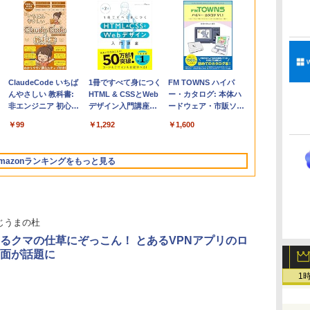
Apple 2026
Robloxギフトカード
ClaudeCode いちば
【Amazon.co.jp限
Robloxギフトカード
1冊ですべて身につく
FMV ノートパソコン
Windows版 |
FM TOWNS ハイパ
コ
MacBook Air M5チ
- 2,000 Robux 【限
んやさしい 教科書:
定】 HP ノートパソ
- 1000 Robux 【限定
HTML & CSSとWeb
WE1-K3 (MS 365
Minecraft (マインクラ
ー・カタログ: 本体ハ
ップ搭載13インチノ
定バーチャルアイテ
非エンジニア 初心者
コン 15-fd 15.6イン
バーチャルアイテム
デザイン入門講座
Personal/Copilotキー
フト): Java & Bedrock
ードウェア・市販ソフ
ートブック：AIと
ムを含む】 【オンラ
素人 でも安心 使い方
チ 16GBメモリ
を含む】 【オンライ
［第2版］
搭載/Win 11/15.6
Edition | オンラインコ
トウェアのパーフェク
￥261,414
￥3,200
￥99
￥129,800
￥1,600
￥1,292
￥139,880
￥3,600
￥1,600
Apple Intelligence、
インゲームコード】
マニュアル AI副業に
512GB SSD インテ
ンゲームコード】 ロ
型/Core i5/16GB/SSD
ード版
トリストと最新エミュ
13.6インチLiquid
ロブロックス | オン
もコンテンツ作成に
ル Core 5
ブロックス |オンライ
512GB/ホワイト)
レータ紹介
Retinaディスプレ
ラインコード版
もKindle出版にも！
ンコード版
FMVWK3E15W_AZ
mazonランキングをもっと見る
イ、16GBユニファイ
非エンジニアのため
ドメモリ、1TB SSD
のAIコーディング入
ストレージ、12MPセ
門シリーズ
ンターフレームカメ
ラ、日本語キーボー
じうまの杜
ド、Touch ID - シル
バー
るクマの仕草にぞっこん！ とあるVPNアプリのロ
面が話題に
1
Kindle Paperwhite
Amazon Kindle
New Amazon Kindle