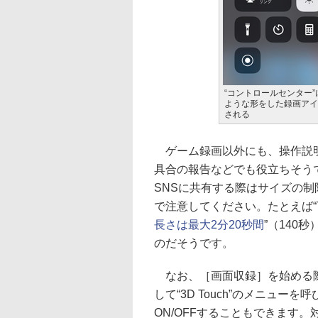
“コントロールセンター
ような形をした録画アイ
される
ゲーム録画以外にも、操作説
具合の報告などでも役立ちそう
SNSに共有する際はサイズの
で注意してください。たとえば“Twi
長さは最大2分20秒間
”（140
のだそうです。
なお、［画面収録］を始める
して“3D Touch”のメニュー
ON/OFFすることもできます