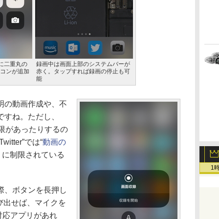
”に二重丸の
録画中は画面上部のシステムバーが
コンが追加
赤く。タップすれば録画の停止も可
能
明の動画作成や、不
ですね。ただし、
制限があったりするの
tter”では“
動画の
秒）に制限されている
1
際、ボタンを長押し
を呼び出せば、マイクを
。対応アプリがあれ