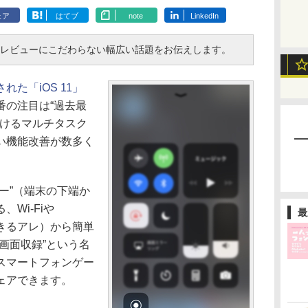
ェア
はてブ
note
LinkedIn
・レビューにこだわらない幅広い話題をお伝えします。
た「iOS 11」
番の注目は“過去最
おけるマルチタスク
い機能改善が数多く
ー”（端末の下端か
Wi-Fiや
最
単にできるアレ）から簡単
画面収録”という名
スマートフォンゲー
ェアできます。