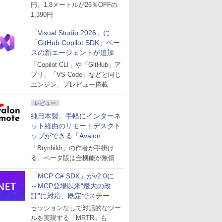
円。1,8メートルが26％OFFの
1,390円
「Visual Studio 2026」に
「GitHub Copilot SDK」ベー
スの新エージェントが追加
「Copilot CLI」や「GitHub」ア
プリ、「VS Code」などと同じ
エンジン、プレビュー搭載
レビュー
純日本製、手軽にインターネ
ット経由のリモートデスクト
ップができる「Avalon
remote」
「Brynhildr」の作者が手掛け
る。ベータ版は全機能が無償
「MCP C# SDK」がv2.0に
～MCP登場以来“最大の改
訂”に対応、既定でステート
レスへ
セッションなしで対話的なツー
ルを実現する「MRTR」も