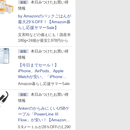
本日みつけたお買い得
連載
情報
by Amazonのパックごはんが
最大29％OFF！【Amazon暮
らし応援サマーSale】
災害時などの備えにも！国産米
180g×24個が最安2,978円から
本日みつけたお買い得
連載
情報
【今日までセール！】
iPhone、AirPods、Apple
Watchが安い、「iPhone
Air」256GB版が139,800円な
Amazon暮らし応援サマーSale
ど
本日みつけたお買い得
連載
情報
AnkerのからみにくいUSBケ
ーブル「PowerLine III
Flow」が安い！【Amazon暮
らし応援サマーSale】
0.9メートルが28％OFFの1,290