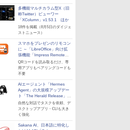
多機能マルチカラム型X（旧
称Twitter）ビューワー
「XColumn」v1.53.1 ほか
18件を掲載（8月5日のダイジェ
ストニュース）
スマホをプレゼンのリモコン
に ～「LibreOffice」向け拡
張機能「Impress Remote」
が公開
QRコードを読み取るだけ、専
用アプリもペアリングコードも
不要
AIエージェント「Hermes
Agent」の大規模アップデー
ト「The Herald Release」が
公開
自然な対話でタスクを依頼、デ
スクトップアプリ・CLIも大き
く強化
Sakana AI、日本語に特化し