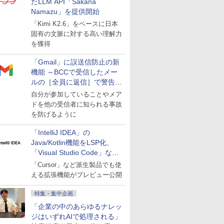
たLLM API「Sakana
Namazu」を提供開始
「Kimi K2.6」をベースに日本
固有の文脈に対する高い理解力
を獲得
「Gmail」に誤送信防止の新
機能 ～BCCで受信したメー
ルの［全員に返信］で警告を
表示
自分が参加していることやメア
ドを他の受信者に知られる事故
を防げるように
「IntelliJ IDEA」の
Java/Kotlin機能をLSP化、
「Visual Studio Code」など
にも開放
「Cursor」など派生製品でも使
える拡張機能がプレビュー公開
特集・集中企画
「企業の中のあらゆるナレッ
ジはいずれAIで処理される」