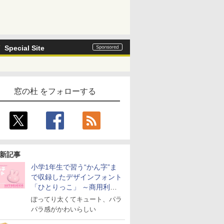
Special Site
窓の杜 をフォローする
新記事
小学1年生で習う“かん字”ま
で収録したデザインフォント
「ひとりっこ」 ～商用利用
OK
ぽってり太くてキュート、パラ
パラ感がかわいらしい