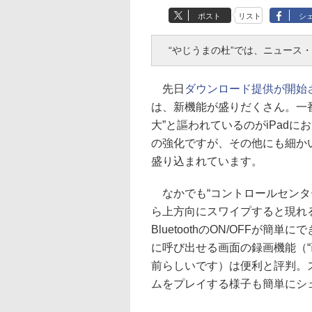
ポスト
リスト
シ
“やじうまの杜”では、ニュース
先日
ダウンロード提供が開始され
は、新機能が盛りだくさん。一
大”と謳われているのがiPadに
の強化ですが、その他にも細か
盛り込まれています。
なかでも“コントロールセンタ
ら上方向にスワイプすると現れる、
BluetoothのON/OFFが簡
に呼び出せる画面の録画機能（“
前らしいです）は便利と評判。
ムをプレイする様子も簡単にシ