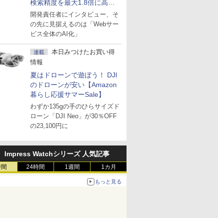
検索精度を最大1.8倍に高め
た「GMO AI RAG」は無償の
開発責任者にインタビュー、そ
OSS版で「1社1RAG」を目
の先に見据えるのは「Webサー
指す
ビス全体のAI化」
本日みつけたお買い得
連載
情報
夏はドローンで遊ぼう！ DJI
のドローンが安い【Amazon
暮らし応援サマーSale】
わずか135gの手のひらサイズド
ローン「DJI Neo」が30％OFF
の23,100円に
Impress Watchシリーズ 人気記事
時間
24時間
1週間
1カ月
もっと見る