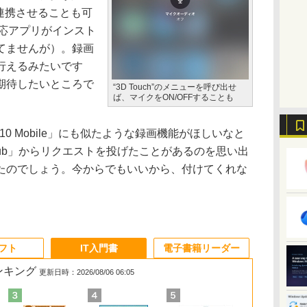
から連携させることも可
対応アプリがインスト
てませんが）。録画
行えるみたいです
期待したいところで
“3D Touch”のメニューを呼び出せ
ば、マイクをON/OFFすることも
10 Mobile」にも似たような録画機能がほしいなと
ub」からリクエストを投げたことがあるのを思い出
たのでしょう。今からでもいいから、付けてくれな
ソフト
IT入門書
電子書籍リーダー
ランキング
更新日時：2026/08/06 06:05