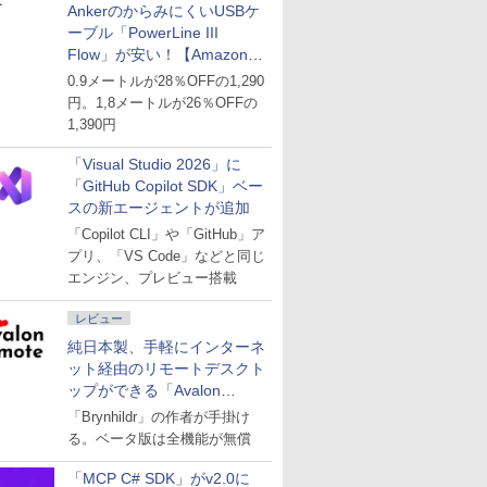
AnkerのからみにくいUSBケ
ーブル「PowerLine III
Flow」が安い！【Amazon暮
らし応援サマーSale】
0.9メートルが28％OFFの1,290
円。1,8メートルが26％OFFの
1,390円
「Visual Studio 2026」に
「GitHub Copilot SDK」ベー
スの新エージェントが追加
「Copilot CLI」や「GitHub」ア
プリ、「VS Code」などと同じ
エンジン、プレビュー搭載
レビュー
純日本製、手軽にインターネ
ット経由のリモートデスクト
ップができる「Avalon
remote」
「Brynhildr」の作者が手掛け
る。ベータ版は全機能が無償
「MCP C# SDK」がv2.0に