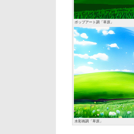
ポップアート調「草原」
水彩画調「草原」