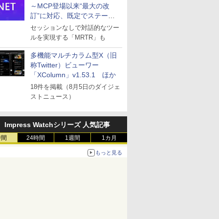
～MCP登場以来“最大の改
訂”に対応、既定でステート
レスへ
セッションなしで対話的なツー
ルを実現する「MRTR」も
多機能マルチカラム型X（旧
称Twitter）ビューワー
「XColumn」v1.53.1 ほか
18件を掲載（8月5日のダイジェ
ストニュース）
Impress Watchシリーズ 人気記事
時間
24時間
1週間
1カ月
もっと見る