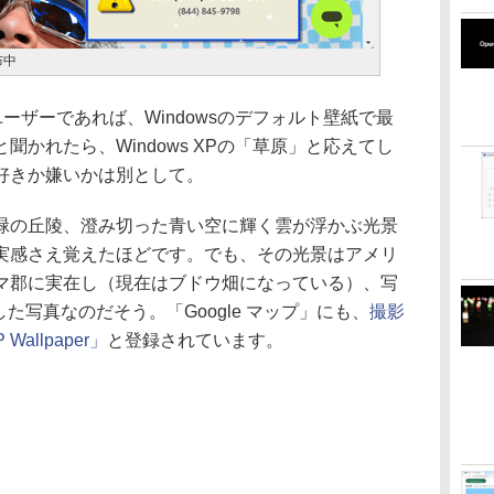
布中
wsユーザーであれば、Windowsのデフォルト壁紙で最
かれたら、Windows XPの「草原」と応えてし
好きか嫌いかは別として。
の丘陵、澄み切った青い空に輝く雲が浮かぶ光景
実感さえ覚えたほどです。でも、その光景はアメリ
マ郡に実在し（現在はブドウ畑になっている）、写
が撮影した写真なのだそう。「Google マップ」にも、
撮影
allpaper」
と登録されています。