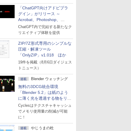
「ChatGPT向けアドビプラ
グイン」がリリース ～
Acrobat、Photoshop、
Premiereなどの機能を1つの
ChatGPT内で完結する新たなク
プラグインに統合
リエイティブ体験を提供
ZIP/7Z形式専用のシンプルな
圧縮・解凍ツール
「OnlyZIP」v1.018 ほか
19件を掲載（8月6日ダイジェス
トニュース）
Blender ウォッチング
連載
無料の3DCG統合環境
「Blender 5.2」は紙のよう
に薄く光を透過する物をリア
ルに表現
Cyclesはテクスチャキャッシュ
でメモリ使用量の削減が可能
に！
やじうまの杜
連載