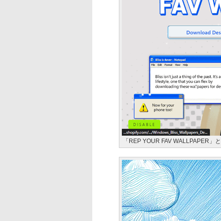
「REP YOUR FAV WALLPA