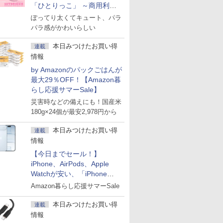
「ひとりっこ」 ～商用利用
OK
ぽってり太くてキュート、パラ
パラ感がかわいらしい
本日みつけたお買い得
連載
情報
by Amazonのパックごはんが
最大29％OFF！【Amazon暮
らし応援サマーSale】
災害時などの備えにも！国産米
180g×24個が最安2,978円から
本日みつけたお買い得
連載
情報
【今日までセール！】
iPhone、AirPods、Apple
Watchが安い、「iPhone
Air」256GB版が139,800円な
Amazon暮らし応援サマーSale
ど
本日みつけたお買い得
連載
情報