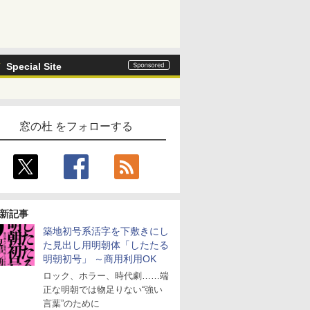
Special Site
窓の杜 をフォローする
新記事
築地初号系活字を下敷きにし
た見出し用明朝体「したたる
明朝初号」 ～商用利用OK
ロック、ホラー、時代劇……端
正な明朝では物足りない“強い
言葉”のために