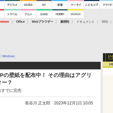
ndows
Office
Webブラウザー
脆弱性
ドキュメント
SNS
Windows
1
ows XPの壁紙を配布中！ その理由はアグリ
ター？
ーはすでに完売
長谷川 正太郎
2023年12月1日 10:05