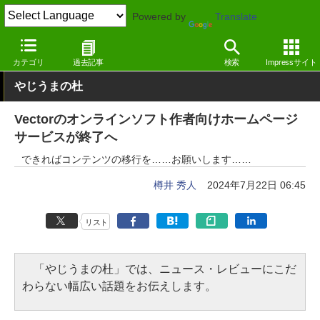
Powered by
Translate
窓の杜
インターネット
インターネット
Webサービス
カテゴリ
過去記事
検索
Impressサイト
やじうまの杜
Vectorのオンラインソフト作者向けホームページ
サービスが終了へ
できればコンテンツの移行を……お願いします……
樽井 秀人
2024年7月22日 06:45
リスト
「やじうまの杜」では、ニュース・レビューにこだ
わらない幅広い話題をお伝えします。