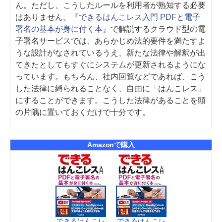
ん。ただし、こうしたルールを利用者が熟知する必要
はありません。
『できるはんこレス入門 PDFと電子
署名の基本が身に付く本』
で解説するクラウド型の電
子署名サービスでは、あらかじめ法的要件を満たすよ
うな設計がなされているうえ、新たな法律や解釈が出
てきたとしてもすぐにシステムが更新されるようにな
っています。もちろん、社内回覧などであれば、こう
した法律に縛られることなく、自由に「はんこレス」
にすることができます。こうした法律があることを頭
の片隅に置いておくだけで十分です。
Amazonで購入
できるはんこレ
できるはんこレ