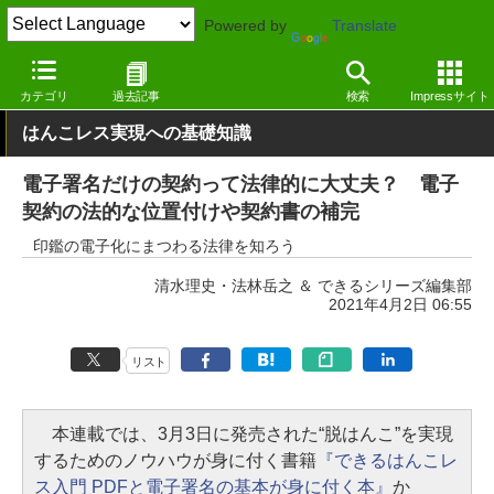
Powered by
Translate
窓の杜
オフィス・ドキュメント
オフィス
Windows
カテゴリ
過去記事
検索
Impressサイト
はんこレス実現への基礎知識
電子署名だけの契約って法律的に大丈夫？ 電子
契約の法的な位置付けや契約書の補完
印鑑の電子化にまつわる法律を知ろう
清水理史・法林岳之 ＆ できるシリーズ編集部
2021年4月2日 06:55
リスト
本連載では、3月3日に発売された“脱はんこ”を実現
するためのノウハウが身に付く書籍
『できるはんこレ
ス入門 PDFと電子署名の基本が身に付く本』
か