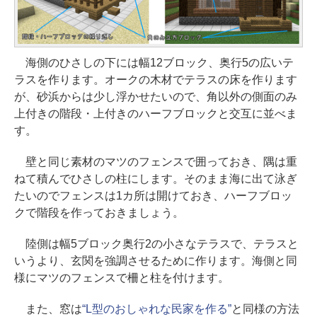
海側のひさしの下には幅12ブロック、奥行5の広いテ
ラスを作ります。オークの木材でテラスの床を作ります
が、砂浜からは少し浮かせたいので、角以外の側面のみ
上付きの階段・上付きのハーフブロックと交互に並べま
す。
壁と同じ素材のマツのフェンスで囲っておき、隅は重
ねて積んでひさしの柱にします。そのまま海に出て泳ぎ
たいのでフェンスは1カ所は開けておき、ハーフブロッ
クで階段を作っておきましょう。
陸側は幅5ブロック奥行2の小さなテラスで、テラスと
いうより、玄関を強調させるために作ります。海側と同
様にマツのフェンスで柵と柱を付けます。
また、窓は
“L型のおしゃれな民家を作る”
と同様の方法