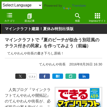
Powered by
Translate
窓の杜
エンタメ
ゲーム
Windows
カテゴリ
過去記事
検索
Impressサイト
マインクラフト建築！夏休み特別出張版
マインクラフトで『夏のビーチが似合う別荘風の
テラス付きの民家』を作ってみよう（前編）
てんやわんや街長の書き下ろし原稿！
てんやわんや街長
2016年8月26日 16:30
リスト
人気ブログ『マインクラ
フトてんやわんや開拓記』
のてんやわんや街長が、必
ず役立つ家＆街づくり、こ