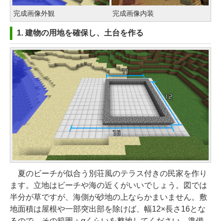
完成画像外観
完成画像内装
1. 建物の用地を確保し、土台を作る
夏のビーチが似合う別荘風のテラス付きの民家を作り
ます。立地はビーチや海の近くがいいでしょう。図では
半分が草ですが、海側が砂地の上ならかまいません。敷
地面積は屋根や一部突出部を除けば、幅12×長さ16とな
るので、その範囲＋αくらいを整地してください。準備