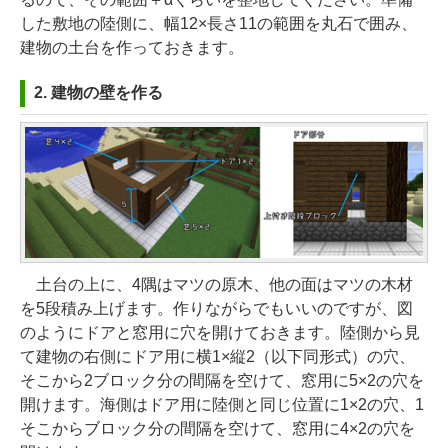
した敷地の陸側に、幅12×長さ11の範囲を丸石で囲み、
建物の土台を作っておきます。
2. 建物の壁を作る
土台の上に、4隅はマツの原木、他の面はマツの木材
を5段積み上げます。作りながらでもいいのですが、図
のようにドアと窓用に穴を開けておきます。陸側から見
て建物の右側にドア用に横1×縦2（以下同形式）の穴、
そこから2ブロック分の間隔を空けて、窓用に5×2の穴を
開けます。海側はドア用に陸側と同じ位置に1×2の穴、1
そこからブロック分の間隔を空けて、窓用に4×2の穴を