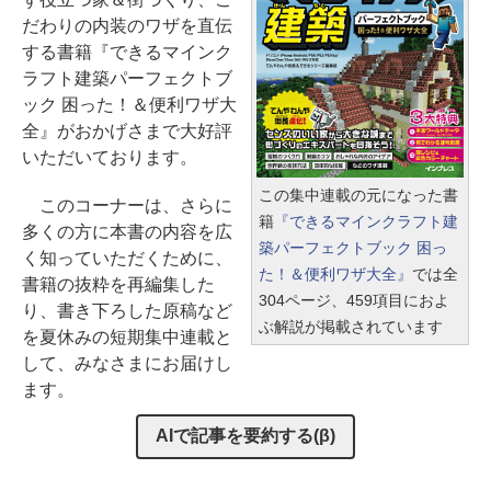
だわりの内装のワザを直伝
する書籍『できるマインク
ラフト建築パーフェクトブ
ック 困った！＆便利ワザ大
全』がおかげさまで大好評
いただいております。
この集中連載の元になった書
このコーナーは、さらに
籍
『できるマインクラフト建
多くの方に本書の内容を広
築パーフェクトブック 困っ
く知っていただくために、
た！＆便利ワザ大全』
では全
書籍の抜粋を再編集した
304ページ、459項目におよ
り、書き下ろした原稿など
ぶ解説が掲載されています
を夏休みの短期集中連載と
して、みなさまにお届けし
ます。
AIで記事を要約する(β)