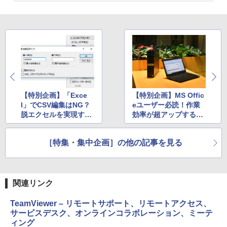
るさ自動調整、色調調節ライト、12週間
持続バッテリー、広告なし、メタリック
￥99
ジェード
￥32,980
FM TOWNS ハイパー・カタログ: 本体ハ
ードウェア・市販ソフトウェアのパーフ
ェクトリストと最新エミュレータ紹介
Amazon Kindle Colorsoft | 16GBストレ
ージ、防水、7インチカラーディスプレ
￥1,600
イ、色調調節ライト、最大8週間持続バッ
テリー、広告無し、ブラック (2025年発
【特別企画】「Exce
【特別企画】MS Offic
売)
1冊ですべて身につくHTML & CSSとWe
l」でCSV編集はNG？
eユーザー必読！作業
bデザイン入門講座［第2版］
脱エクセルを実現する
効率が超アップするPC
￥39,980
「EmEditor」の実力
選び
￥2,326
を徹底検証
［特集・集中企画］の他の記事を見る
New Amazon Kindle Scribe Colorsoft |
11インチカラーディスプレイ、64GBスト
レージ、ノート機能搭載、明るさ自動調
整、色調調節ライト、プレミアムペン付
き、グラファイト
関連リンク
￥115,980
TeamViewer – リモートサポート、リモートアクセス、
サービスデスク、オンラインコラボレーション、ミーテ
ィング