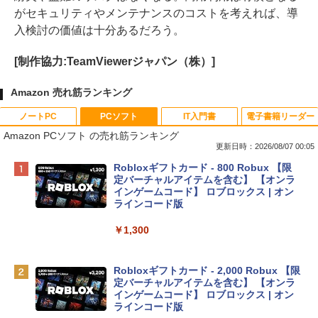
がセキュリティやメンテナンスのコストを考えれば、導
入検討の価値は十分あるだろう。
[制作協力:TeamViewerジャパン（株）]
Amazon 売れ筋ランキング
ノートPC
PCソフト
IT入門書
電子書籍リーダー
Amazon PCソフト の売れ筋ランキング
更新日時：2026/08/07 00:05
Apple 2026 MacBook Neo A18 Proチッ
Robloxギフトカード - 800 Robux 【限
プ搭載13インチノートブック：AIとAppl
定バーチャルアイテムを含む】 【オンラ
e Intelligence、Liquid Retinaディスプ
インゲームコード】 ロブロックス | オン
レイ、8GBメモリ、512GB SSD、1080p
ラインコード版
FaceTime HDカメラ、Touch ID - インデ
ィゴ + 3年延長 AppleCare+ for 13インチ
￥1,300
MacBook Neo(A18 Pro)|ダウンロード版
￥162,598
Robloxギフトカード - 2,000 Robux 【限
定バーチャルアイテムを含む】 【オンラ
インゲームコード】 ロブロックス | オン
tomtoc 360°保護 15.6 16インチ パソコ
ラインコード版