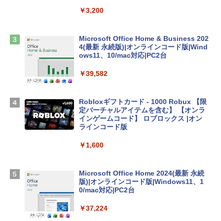
ンケース Dell NEC Lavie ASUS HP dyna
book Lenovo対応
￥3,200
￥2,952
Microsoft Office Home & Business 202
4(最新 永続版)|オンラインコード版|Wind
Apple 2026 MacBook Air M5チップ搭載
ows11、10/mac対応|PC2台
13インチノートブック：AIとApple Intell
igence、13.6インチLiquid Retinaディ
￥39,582
スプレイ、24GBユニファイドメモリ、1
TB SSD、12MPセンターフレームカメ
ラ、Touch ID - ミッドナイト + 3年延長
Robloxギフトカード - 1000 Robux 【限
AppleCare+ for 13インチMacBook Air
定バーチャルアイテムを含む】 【オンラ
(M5)|ダウンロード版
インゲームコード】 ロブロックス |オン
ラインコード版
￥347,600
￥1,600
【Amazon.co.jp限定】 HP ノートパソコ
ン 15-fd 15.6インチ 16GBメモリ 512GB
Microsoft Office Home 2024(最新 永続
SSD インテル Core 5
版)|オンラインコード版|Windows11、1
0/mac対応|PC2台
￥129,800
￥37,224