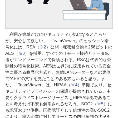
利用が簡単だけにセキュリティが気になるところだ
が、安心して欲しい。「TeamViewer」のセッション暗
号化には、RSA（
※2
）公開・秘密鍵交換と256ビットの
AES（
※3
）を採用。すべてのリモート接続とデータ転
送がエンドツーエンドで保護される。RSAは代表的な公
開鍵の暗号化技術。AESは世界的に採用されている安全
性に優れる暗号化方式だ。無線LANルーターなどの裏側
で“AES”の文字を見たことのある方もいると思う。ま
た、「TeamViewer」は、HIPAA（
※4
）準拠であり、セ
キュリティとプライバシーの保護が提供されている。主
要なクラウドストレージサービスもHIPAA準拠であるこ
とを考えれば不安も解消されるだろう。SOC2（
※5
）に
も認証および準拠。国際認証として信頼性の高いSOC2
により、導入企業に対してサービスの内部統制の状況を