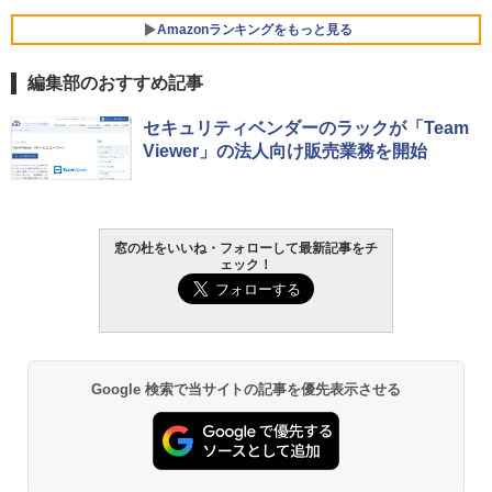
FMV ノートパソコン WE1-K3 (MS 365 P
ersonal/Copilotキー搭載/Win 11/15.6型/
Amazonランキングをもっと見る
Core i5/16GB/SSD 512GB/ホワイト) FM
VWK3E15W_AZ
編集部のおすすめ記事
￥120,000
生成AIパスポート公式テキスト 第４版
Amazon Kindle Paperwhite (16GB) 7イ
セキュリティベンダーのラックが「Team
ンチディスプレイ、色調調節ライト、12
Viewer」の法人向け販売業務を開始
週間持続バッテリー、広告なし、ブラッ
￥1,766
ク
￥27,980
窓の杜をいいね・フォローして最新記事をチ
AIイラスト表現辞典: 思い通りの絵を引き
ェック！
出す プロンプトの言葉 AI画像生成シリー
Amazon Kindle - 目に優しい、かさばら
ズ (はぴーイラストLabo)
ない、大きな画面で読みやすい、6週間持
続バッテリー、6インチディスプレイ電子
書籍リーダー、ブラック、16GB、広告な
￥480
し
Google 検索で当サイトの記事を優先表示させる
￥19,980
ClaudeCode いちばんやさしい 教科書:
非エンジニア 初心者 素人 でも安心 使い
方 マニュアル AI副業にもコンテンツ作成
にもKindle出版にも！ 非エンジニアのた
Kindle Paperwhite シグニチャーエディ
めのAIコーディング入門シリーズ
ション (32GB) 7インチディスプレイ、明