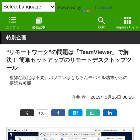
Powered by
Translate
窓の杜
インターネット
ネットワーク
Windows
カテゴリ
過去記事
検索
Impressサイト
特別企画
“リモートワーク”の問題は「TeamViewer」で解
決！ 簡単セットアップのリモートデスクトップツ
ール
複雑な設定は不要。パソコンはもちろんモバイル端末からの
接続も可能
今井 孝
2019年3月26日 06:55
リスト