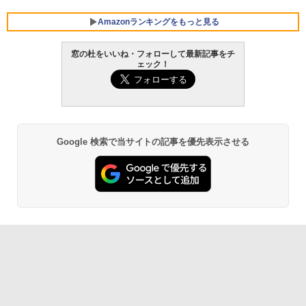
E クワイエットブルー M1502NAQ-R716
5BUWS
Amazonランキングをもっと見る
￥109,800
窓の杜をいいね・フォローして最新記事をチ
ェック！
Google 検索で当サイトの記事を優先表示させる