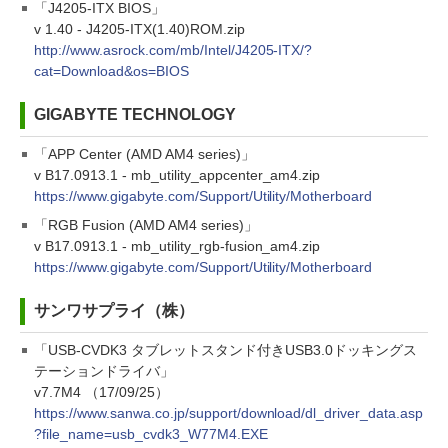
「J4205-ITX BIOS」
v 1.40 - J4205-ITX(1.40)ROM.zip
http://www.asrock.com/mb/Intel/J4205-ITX/?
cat=Download&os=BIOS
GIGABYTE TECHNOLOGY
「APP Center (AMD AM4 series)」
v B17.0913.1 - mb_utility_appcenter_am4.zip
https://www.gigabyte.com/Support/Utility/Motherboard
「RGB Fusion (AMD AM4 series)」
v B17.0913.1 - mb_utility_rgb-fusion_am4.zip
https://www.gigabyte.com/Support/Utility/Motherboard
サンワサプライ（株）
「USB-CVDK3 タブレットスタンド付きUSB3.0ドッキングス
テーションドライバ」
v7.7M4 （17/09/25）
https://www.sanwa.co.jp/support/download/dl_driver_data.asp
?file_name=usb_cvdk3_W77M4.EXE