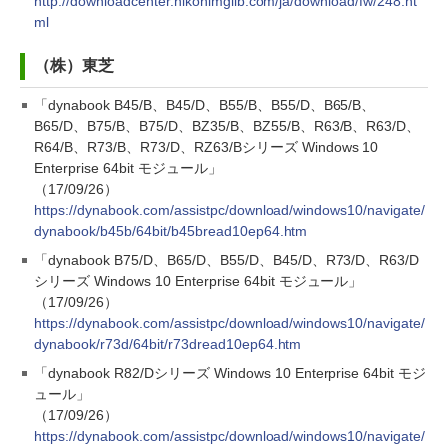
http://downloadcenter.nikonimglib.com/ja/download/fw/248.ht
ml
（株）東芝
「dynabook B45/B、B45/D、B55/B、B55/D、B65/B、
B65/D、B75/B、B75/D、BZ35/B、BZ55/B、R63/B、R63/D、
R64/B、R73/B、R73/D、RZ63/Bシリーズ Windows 10
Enterprise 64bit モジュール」
（17/09/26）
https://dynabook.com/assistpc/download/windows10/navigate/
dynabook/b45b/64bit/b45bread10ep64.htm
「dynabook B75/D、B65/D、B55/D、B45/D、R73/D、R63/D
シリーズ Windows 10 Enterprise 64bit モジュール」
（17/09/26）
https://dynabook.com/assistpc/download/windows10/navigate/
dynabook/r73d/64bit/r73dread10ep64.htm
「dynabook R82/Dシリーズ Windows 10 Enterprise 64bit モジ
ュール」
（17/09/26）
https://dynabook.com/assistpc/download/windows10/navigate/