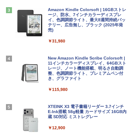
方 マニュアル AI副業にもコンテンツ作成
Robloxギフトカード - 1000 Robux 【限
にもKindle出版にも！ 非エンジニアのた
定バーチャルアイテムを含む】 【オンラ
Amazon Kindle Colorsoft | 16GBストレ
めのAIコーディング入門シリーズ
【Amazon.co.jp限定】 HP ノートパソコ
インゲームコード】 ロブロックス |オン
ージ、防水、7インチカラーディスプレ
ン 15-fd 15.6インチ 16GBメモリ 512GB
ラインコード版
イ、色調調節ライト、最大8週間持続バッ
￥99
SSD インテル Core 5
テリー、広告無し、ブラック (2025年発
売)
￥1,600
￥129,800
￥31,980
AIイラスト表現辞典: 思い通りの絵を引き
出す プロンプトの言葉 AI画像生成シリー
Microsoft Office Home & Business 202
ズ (はぴーイラストLabo)
Apple 2026 MacBook Air M5チップ搭載
4(最新 永続版)|オンラインコード版|Wind
13インチノートブック：AIとApple Intell
ows11、10/mac対応|PC2台
New Amazon Kindle Scribe Colorsoft |
￥480
igence、13.6インチLiquid Retinaディ
11インチカラーディスプレイ、64GBスト
スプレイ、16GBユニファイドメモリ、1
レージ、ノート機能搭載、明るさ自動調
￥39,582
TB SSDストレージ、12MPセンターフレ
整、色調調節ライト、プレミアムペン付
ームカメラ、日本語キーボード、Touch I
き、グラファイト
FM TOWNS ハイパー・カタログ: 本体ハ
D - ミッドナイト
ードウェア・市販ソフトウェアのパーフ
Robloxギフトカード - 10,000 Robux
￥115,980
ェクトリストと最新エミュレータ紹介
【限定バーチャルアイテムを含む】 【オ
￥278,800
ンラインゲームコード】 ロブロックス |
￥1,600
オンラインコード版
XTEINK X3 電子書籍リーダー 3.7インチ
【Amazon.co.jp限定】ASUS ノートパソ
E-Ink搭載 58g軽量 カードサイズ 16GB内
￥14,500
コン Vivobook 15 M1502NAQ 15.6イン
蔵 SD対応 ミストレグレー
チ AMD Ryzen 7 170 メモリ16GB SSD 5
12GB Microsoft 365 Personal (24か月
￥12,900
版) 搭載 Windows 11 重量1.7kg Wi-Fi 6