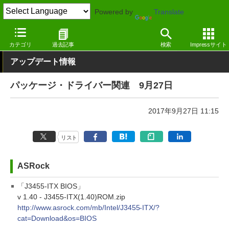
Powered by
Translate
窓の杜
その他の話題
トピック
アップデート
カテゴリ
過去記事
検索
Impressサイト
アップデート情報
パッケージ・ドライバー関連 9月27日
2017年9月27日 11:15
リスト
ASRock
「J3455-ITX BIOS」
v 1.40 - J3455-ITX(1.40)ROM.zip
http://www.asrock.com/mb/Intel/J3455-ITX/?
cat=Download&os=BIOS