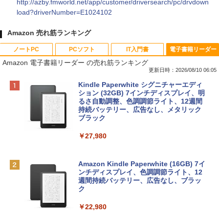
http://azby.fmworld.net/app/customer/driversearch/pc/drvdown
load?driverNumber=E1024102
Amazon 売れ筋ランキング
ノートPC
PCソフト
IT入門書
電子書籍リーダー
Amazon 電子書籍リーダー の売れ筋ランキング
更新日時：2026/08/10 06:05
Apple 2026 MacBook Neo A18 Proチッ
Robloxギフトカード - 800 Robux 【限
生成AIパスポート公式テキスト 第４版
Kindle Paperwhite シグニチャーエディ
プ搭載13インチノートブック：AIとAppl
定バーチャルアイテムを含む】 【オンラ
ション (32GB) 7インチディスプレイ、明
e Intelligence、Liquid Retinaディスプ
インゲームコード】 ロブロックス | オン
るさ自動調整、色調調節ライト、12週間
￥1,766
レイ、8GBメモリ、512GB SSD、1080p
ラインコード版
持続バッテリー、広告なし、メタリック
FaceTime HDカメラ、Touch ID - インデ
ブラック
ィゴ + 3年延長 AppleCare+ for 13インチ
￥1,300
MacBook Neo(A18 Pro)|ダウンロード版
￥27,980
1冊ですべて身につくHTML & CSSとWe
￥162,598
bデザイン入門講座［第2版］
Robloxギフトカード - 2,000 Robux 【限
定バーチャルアイテムを含む】 【オンラ
Amazon Kindle Paperwhite (16GB) 7イ
インゲームコード】 ロブロックス | オン
ンチディスプレイ、色調調節ライト、12
￥1,292
tomtoc 360°保護 15.6 16インチ パソコ
ラインコード版
週間持続バッテリー、広告なし、ブラッ
ンケース Dell NEC Lavie ASUS HP dyna
ク
book Lenovo対応
￥3,200
￥22,980
ClaudeCode いちばんやさしい 教科書:
￥2,952
非エンジニア 初心者 素人 でも安心 使い